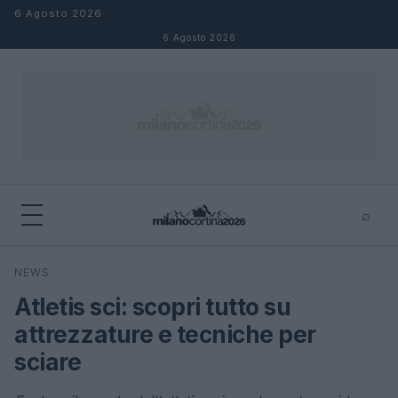
Salta al contenuto
6 Agosto 2026
6 Agosto 2026
⌕
×
⌕
NEWS
Cerca
Atletis sci: scopri tutto su
attrezzature e tecniche per
sciare