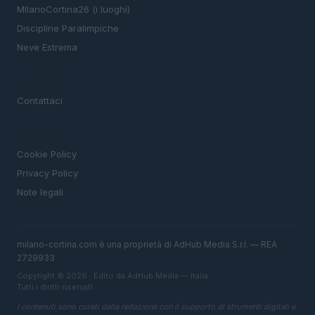
MIlanoCortina26 (i luoghi)
Discipline Paralimpiche
Neve Estrema
MAGAZINE
Contattaci
LEGALE
Cookie Policy
Privacy Policy
Note legali
milano-cortina.com è una proprietà di AdHub Media S.r.l. — REA
2729933
Copyright © 2026 · Edito da AdHub Media — Italia
Tutti i diritti riservati
I contenuti sono curati dalla redazione con il supporto di strumenti digitali e