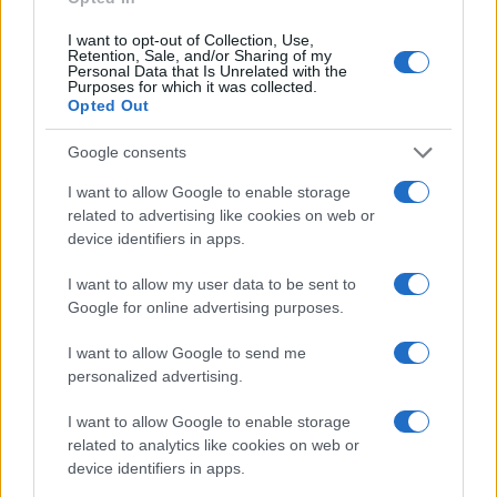
I want to opt-out of Collection, Use,
Retention, Sale, and/or Sharing of my
Personal Data that Is Unrelated with the
Purposes for which it was collected.
Opted Out
Google consents
I want to allow Google to enable storage
related to advertising like cookies on web or
device identifiers in apps.
Bocciature scolastiche: i casi giudiziari che hanno
I want to allow my user data to be sent to
fatto discutere
Google for online advertising purposes.
Marco Tessari · 3 Ago 2026
I want to allow Google to send me
NEWS
personalized advertising.
I want to allow Google to enable storage
related to analytics like cookies on web or
device identifiers in apps.