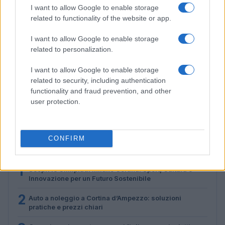
I want to allow Google to enable storage
related to functionality of the website or app.
I want to allow Google to enable storage
related to personalization.
I want to allow Google to enable storage
related to security, including authentication
Disastri climatici 2026: incendi, alluvioni e caldo
functionality and fraud prevention, and other
estremo in Europa e oltre
user protection.
Marco Tessari · 1 Ago 2026
CONFIRM
PIÙ LETTI
1
Scopri le Olimpiadi Milano Cortina: Sport, Cultura e
Innovazione per un Futuro Sostenibile
2
Auto a noleggio a Cortina d’Ampezzo: soluzioni
pratiche e prezzi chiari