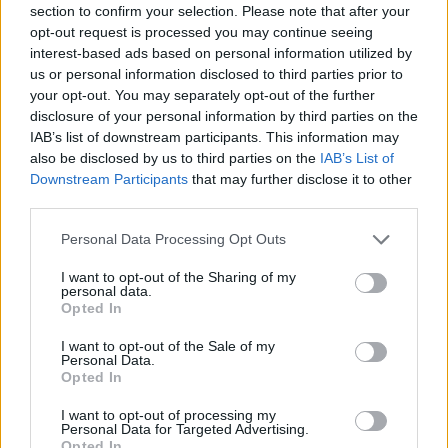
Continua a leggere
section to confirm your selection. Please note that after your
opt-out request is processed you may continue seeing
interest-based ads based on personal information utilized by
NEWS
us or personal information disclosed to third parties prior to
your opt-out. You may separately opt-out of the further
disclosure of your personal information by third parties on the
IAB’s list of downstream participants. This information may
also be disclosed by us to third parties on the
IAB’s List of
Downstream Participants
that may further disclose it to other
third parties.
Please note that this website/app uses one or more Google
Personal Data Processing Opt Outs
services and may gather and store information including but
not limited to your visit or usage behaviour. You may click to
I want to opt-out of the Sharing of my
personal data.
grant or deny consent to Google and its third-party tags to
Opted In
use your data for below specified purposes in below Google
Don Antonio Mazzi: l’ultimo saluto a Milano tra
consent section.
I want to opt-out of the Sale of my
emozioni e canti
Personal Data.
Marco Tessari · 3 Ago 2026
Opted In
I want to opt-out of processing my
NEWS
Personal Data for Targeted Advertising.
Opted In