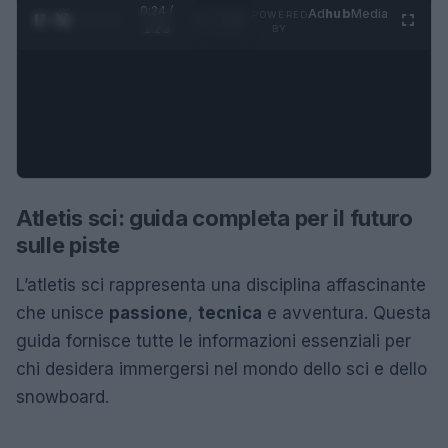
0:25 /
Ad
hub
Media
POWERED
1
/
4
1:23
BY
Atletis sci: guida completa per il futuro
sulle piste
L’atletis sci rappresenta una disciplina affascinante
che unisce
passione
,
tecnica
e avventura. Questa
guida fornisce tutte le informazioni essenziali per
chi desidera immergersi nel mondo dello sci e dello
snowboard.