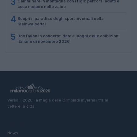
3
Camminare in montagna con i figli: percorsi adatti e
cosa mettere nello zaino
4
Scopri il paradiso degli sport invernali nella
Kleinwalsertal
5
Bob Dylan in concerto: date e luoghi delle esibizioni
italiane di novembre 2026
Verso il 2026: la magia delle Olimpiadi invernali tra le
vette e la città.
SEZIONI
News