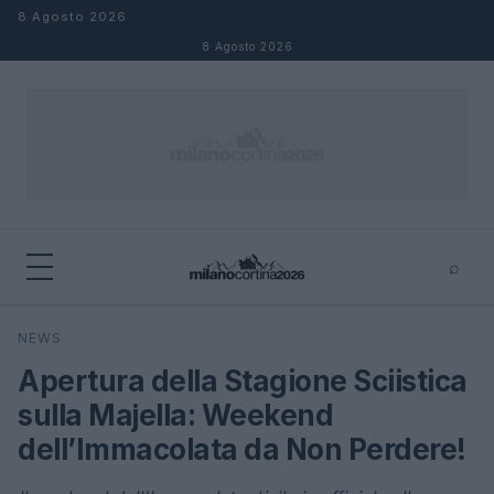
Salta al contenuto
8 Agosto 2026
8 Agosto 2026
⌕
×
⌕
NEWS
Cerca
Apertura della Stagione Sciistica
sulla Majella: Weekend
dell’Immacolata da Non Perdere!