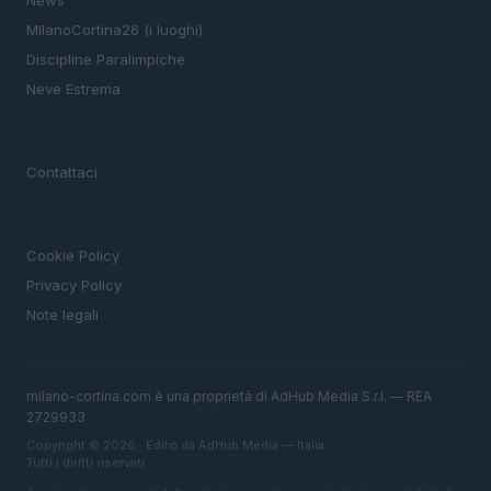
News
MIlanoCortina26 (i luoghi)
Discipline Paralimpiche
Neve Estrema
MAGAZINE
Contattaci
LEGALE
Cookie Policy
Privacy Policy
Note legali
milano-cortina.com è una proprietà di AdHub Media S.r.l. — REA
2729933
Copyright © 2026 · Edito da AdHub Media — Italia
Tutti i diritti riservati