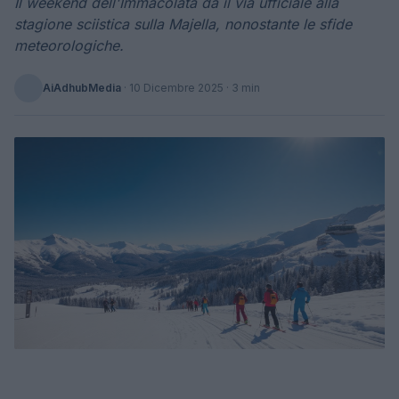
Il weekend dell'Immacolata dà il via ufficiale alla
stagione sciistica sulla Majella, nonostante le sfide
meteorologiche.
AiAdhubMedia
·
10 Dicembre 2025
· 3 min