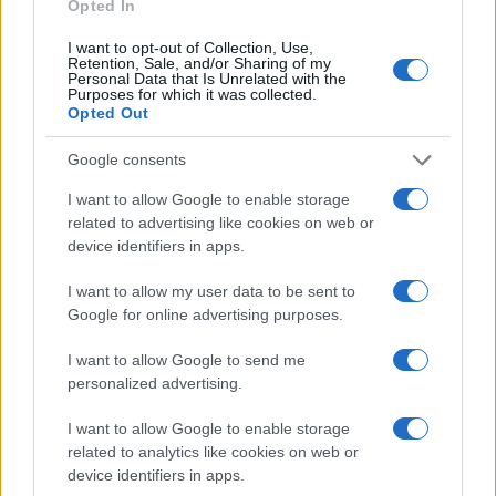
Opted In
Continua a leggere
I want to opt-out of Collection, Use,
Retention, Sale, and/or Sharing of my
NEWS
Personal Data that Is Unrelated with the
Purposes for which it was collected.
Opted Out
Google consents
I want to allow Google to enable storage
related to advertising like cookies on web or
device identifiers in apps.
I want to allow my user data to be sent to
Google for online advertising purposes.
I want to allow Google to send me
Come scegliere le scarpe da running donna: comfort
personalized advertising.
e performance
I want to allow Google to enable storage
Marco Tessari · 8 Ago 2026
related to analytics like cookies on web or
device identifiers in apps.
NEWS