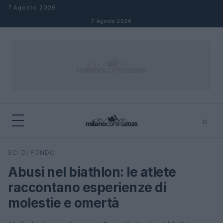
Salta al contenuto
7 Agosto 2026
7 Agosto 2026
⌕
×
⌕
SCI DI FONDO
Cerca
Abusi nel biathlon: le atlete
raccontano esperienze di
molestie e omertà