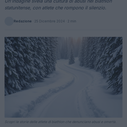
Un'indagine svela una cultura di abusi nel biathlon
statunitense, con atlete che rompono il silenzio.
Redazione
·
25 Dicembre 2024
· 2 min
Scopri le storie delle atlete di biathlon che denunciano abusi e omertà.