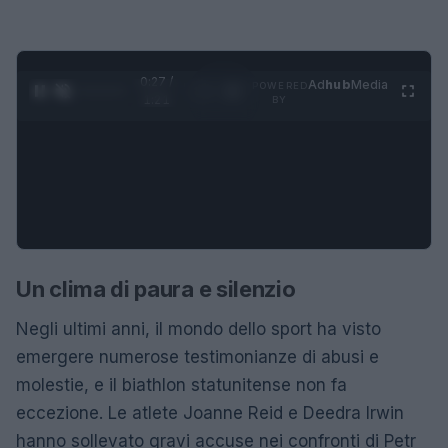
0:28 /
Ad
hub
Media
POWERED
1
/
4
1:21
BY
Un clima di paura e silenzio
Negli ultimi anni, il mondo dello sport ha visto
emergere numerose testimonianze di abusi e
molestie, e il biathlon statunitense non fa
eccezione. Le atlete Joanne Reid e Deedra Irwin
hanno sollevato gravi accuse nei confronti di Petr