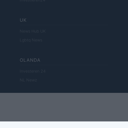
UK
News Hub UK
Lgbtq News
OLANDA
Investeren 24
NL Newz