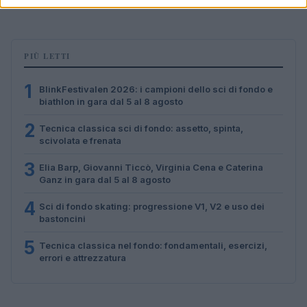
Marco Tessari · 4 Ago 2026
PIÙ LETTI
1
BlinkFestivalen 2026: i campioni dello sci di fondo e
biathlon in gara dal 5 al 8 agosto
2
Tecnica classica sci di fondo: assetto, spinta,
scivolata e frenata
3
Elia Barp, Giovanni Ticcò, Virginia Cena e Caterina
Ganz in gara dal 5 al 8 agosto
4
Sci di fondo skating: progressione V1, V2 e uso dei
bastoncini
5
Tecnica classica nel fondo: fondamentali, esercizi,
errori e attrezzatura