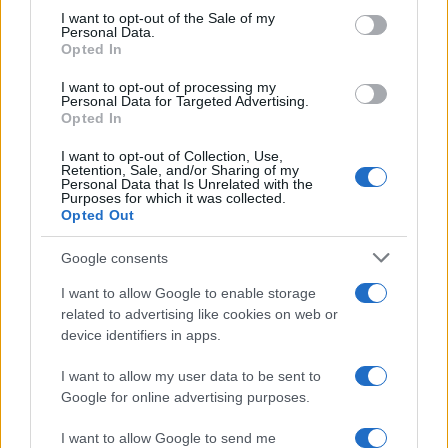
consent section.
I want to opt-out of the Sale of my
Personal Data.
Opted In
I want to opt-out of processing my
Personal Data for Targeted Advertising.
Opted In
BlinkFestivalen 2026: i campioni dello sci di fondo e
biathlon in gara dal 5 al 8 agosto
I want to opt-out of Collection, Use,
Marco Tessari · 4 Ago 2026
Retention, Sale, and/or Sharing of my
Personal Data that Is Unrelated with the
Purposes for which it was collected.
SCI DI FONDO
Opted Out
Google consents
I want to allow Google to enable storage
related to advertising like cookies on web or
device identifiers in apps.
I want to allow my user data to be sent to
Google for online advertising purposes.
I want to allow Google to send me