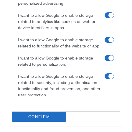
personalized advertising.
Tecnica classica sci di fondo: assetto, spinta,
I want to allow Google to enable storage
scivolata e frenata
related to analytics like cookies on web or
Marco Tessari · 4 Ago 2026
device identifiers in apps.
SCI DI FONDO
I want to allow Google to enable storage
related to functionality of the website or app.
I want to allow Google to enable storage
related to personalization.
I want to allow Google to enable storage
related to security, including authentication
functionality and fraud prevention, and other
user protection.
CONFIRM
Elia Barp, Giovanni Ticcò, Virginia Cena e Caterina
Ganz in gara dal 5 al 8 agosto