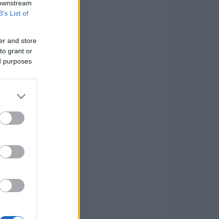
 downstream
B’s List of
er and store
to grant or
ed purposes