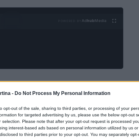
Ad
hub
Media
POWERED BY
rtina -
Do Not Process My Personal Information
 più rinomate delle Alpi, è stata teatro di
so alla prova le abilità dei soccorritori. Un
to opt-out of the sale, sharing to third parties, or processing of your per
formation for targeted advertising by us, please use the below opt-out s
ntava di recuperare la sua tavola, è scivolato
r selection. Please note that after your opt-out request is processed y
altitudine. Le condizioni meteorologiche erano
eing interest-based ads based on personal information utilized by us or
disclosed to third parties prior to your opt-out. You may separately opt-
 che scendevano fino a -17 gradi, neve e forti