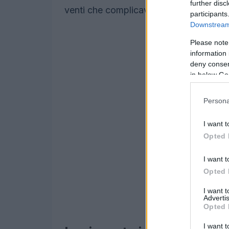
further disc
venti che complicavano ulteriormente l
participants
Downstream 
Please note
information 
deny consent
in below Go
Persona
I want t
Opted 
I want t
Opted 
I want 
Advertis
Opted 
I want t