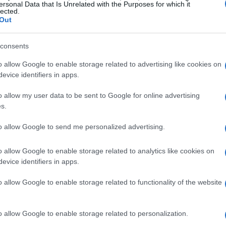
 soccorritori
ersonal Data that Is Unrelated with the Purposes for which it
lected.
Out
ortosi della caduta, ha immediatamente allertato
ichiedeva un intervento rapido e deciso, così è
consents
anza aerea. I soccorritori, giunti sul posto, hanno
o allow Google to enable storage related to advertising like cookies on
cia, terrorizzato ma fortunatamente illeso.
evice identifiers in apps.
 il rischio di un’ulteriore caduta era elevato.
o allow my user data to be sent to Google for online advertising
s.
ssione
to allow Google to send me personalized advertising.
ento delle condizioni atmosferiche, la polizia ha
o allow Google to enable storage related to analytics like cookies on
ndo corde, imbragature e moschettoni, il capo
evice identifiers in apps.
ungo la scogliera per raggiungere il giovane.
o allow Google to enable storage related to functionality of the website
o imbrago, il recupero è avvenuto manualmente,
ra. Nonostante il freddo intenso e la paura, il
o allow Google to enable storage related to personalization.
esprimendo la sua gratitudine ai poliziotti che