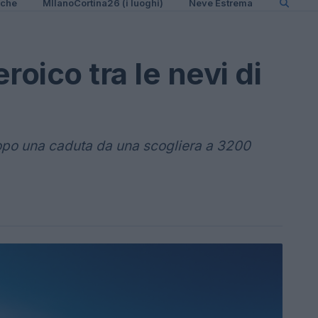
iche
MIlanoCortina26 (i luoghi)
Neve Estrema
roico tra le nevi di
po una caduta da una scogliera a 3200