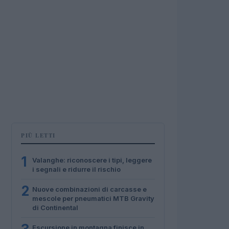
PIÙ LETTI
1
Valanghe: riconoscere i tipi, leggere
i segnali e ridurre il rischio
2
Nuove combinazioni di carcasse e
mescole per pneumatici MTB Gravity
di Continental
Escursione in montagna finisce in