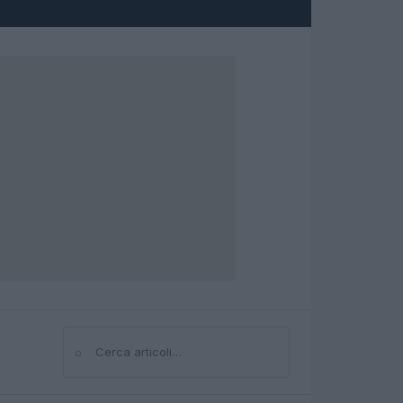
⌕
Cerca