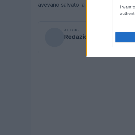
avevano salvato la sua vita.
I want t
authenti
AUTORE
Redazione