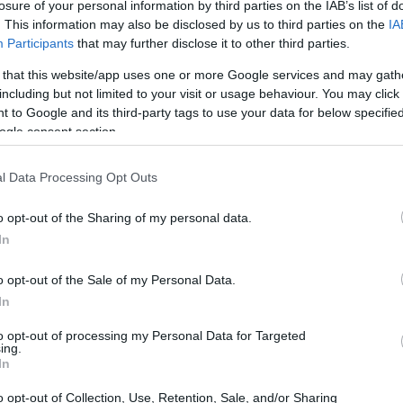
losure of your personal information by third parties on the IAB’s list of
. This information may also be disclosed by us to third parties on the
IA
Participants
that may further disclose it to other third parties.
 that this website/app uses one or more Google services and may gath
including but not limited to your visit or usage behaviour. You may click 
 to Google and its third-party tags to use your data for below specifi
ogle consent section.
l Data Processing Opt Outs
o opt-out of the Sharing of my personal data.
In
to tra lago e montagna
o opt-out of the Sale of my Personal Data.
evede la creazione di un itinerario turistico che
In
na, puntando sulla valorizzazione del patrimonio
to opt-out of processing my Personal Data for Targeted
ing.
un investimento complessivo di oltre 3,4 milioni
In
no sviluppo sostenibile e a contrastare il
o opt-out of Collection, Use, Retention, Sale, and/or Sharing