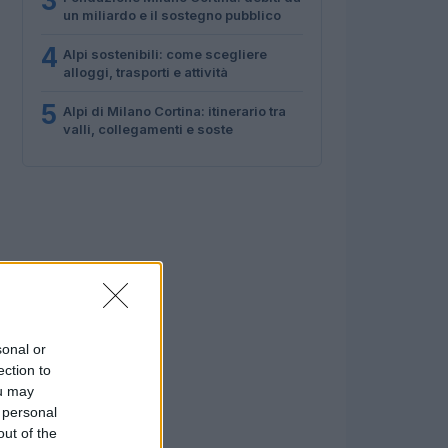
3
un miliardo e il sostegno pubblico
4
Alpi sostenibili: come scegliere
alloggi, trasporti e attività
5
Alpi di Milano Cortina: itinerario tra
valli, collegamenti e soste
sonal or
ection to
ou may
 personal
out of the