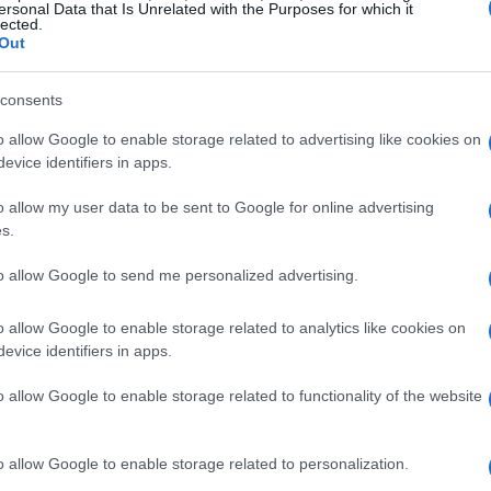
ee montane.
ersonal Data that Is Unrelated with the Purposes for which it
lected.
Out
ontagna: natura, storia e sport’, è stata elaborata
e del Ceresio, con il supporto di diversi comuni
consents
 prevede non solo la creazione di un percorso,
o allow Google to enable storage related to advertising like cookies on
iorare l’ospitalità e le attività outdoor, rendendo
evice identifiers in apps.
identi.
o allow my user data to be sent to Google for online advertising
s.
te
to allow Google to send me personalized advertising.
, che vanno dalla riqualificazione di rifugi storici
o allow Google to enable storage related to analytics like cookies on
 non è tutto: si punta anche al potenziamento
evice identifiers in apps.
eando spazi polifunzionali destinati
o allow Google to enable storage related to functionality of the website
ività all’aperto. Insomma, un vero e proprio
va vita ai borghi di media montagna.
o allow Google to enable storage related to personalization.