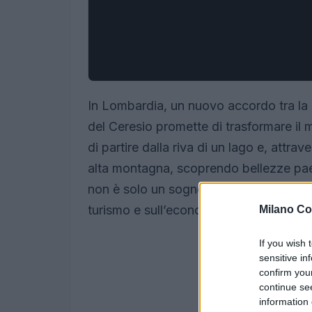
In Lombardia, un nuovo accordo tra la 
del Ceresio promette di trasformare il m
di partire dalla riva di un lago e, attra
alta montagna, scoprendo bellezze paes
non è solo un sogno, ma un progetto co
turismo e sull’economia locale.
Milano Co
If you wish 
sensitive in
confirm you
continue se
information 