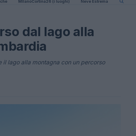
iche
MIlanoCortina26 (i luoghi)
Neve Estrema
so dal lago alla
mbardia
 il lago alla montagna con un percorso