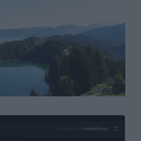
Ad
hub
Media
POWERED BY