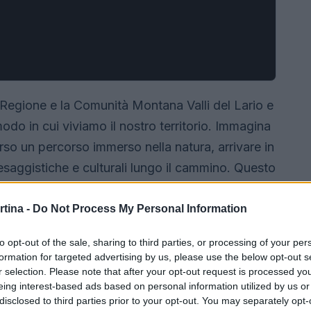
Regione e la Comunità Montana Valli del Lario e
odo in cui viviamo il nostro territorio. Immagina
verso un percorso immerso nella natura, arrivare in
aggistiche e culturali lungo il cammino. Questo
ncreto che avrà un impatto significativo sul
rtina -
Do Not Process My Personal Information
to opt-out of the sale, sharing to third parties, or processing of your per
formation for targeted advertising by us, please use the below opt-out s
r selection. Please note that after your opt-out request is processed y
eing interest-based ads based on personal information utilized by us or
disclosed to third parties prior to your opt-out. You may separately opt-