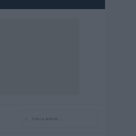
⌕
Cerca