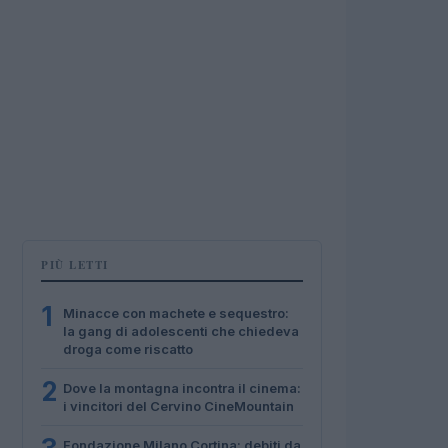
PIÙ LETTI
1
Minacce con machete e sequestro:
la gang di adolescenti che chiedeva
droga come riscatto
2
Dove la montagna incontra il cinema:
i vincitori del Cervino CineMountain
Fondazione Milano Cortina: debiti da