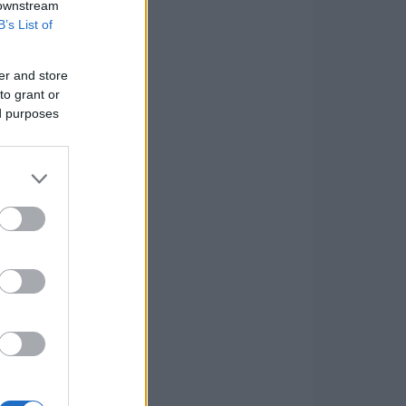
 downstream
B’s List of
er and store
to grant or
ed purposes