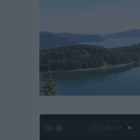
0:28 / 1:23
1
/
4