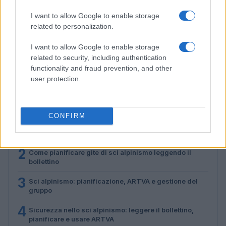
I want to allow Google to enable storage
related to personalization.
Sci alpinismo: pianificazione, ARTVA e gestione del
gruppo
I want to allow Google to enable storage
related to security, including authentication
Marco Tessari · 29 Lug 2026
functionality and fraud prevention, and other
user protection.
PIÙ LETTI
CONFIRM
1
Pianificare gite di sci alpinismo: mappe, ARTVA e
scelta dei pendii
2
Come pianificare gite di sci alpinismo leggendo il
bollettino
3
Sci alpinismo: pianificazione, ARTVA e gestione del
gruppo
4
Sicurezza nello sci alpinismo: leggere il bollettino,
pianificare e usare ARTVA