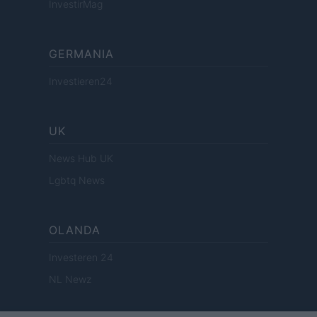
InvestirMag
GERMANIA
Investieren24
UK
News Hub UK
Lgbtq News
OLANDA
Investeren 24
NL Newz