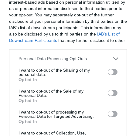
interest-based ads based on personal information utilized by
us or personal information disclosed to third parties prior to
your opt-out. You may separately opt-out of the further
disclosure of your personal information by third parties on the
IAB’s list of downstream participants. This information may
also be disclosed by us to third parties on the
IAB’s List of
Downstream Participants
that may further disclose it to other
third parties.
Please note that this website/app uses one or more Google
Personal Data Processing Opt Outs
services and may gather and store information including but
not limited to your visit or usage behaviour. You may click to
I want to opt-out of the Sharing of my
Pianificare gite di sci alpinismo: mappe, ARTVA e
personal data.
grant or deny consent to Google and its third-party tags to
scelta dei pendii
Opted In
use your data for below specified purposes in below Google
Alessandro Tassinari · 8 Ago 2026
consent section.
I want to opt-out of the Sale of my
Personal Data.
SCI ALPINISMO
Opted In
I want to opt-out of processing my
Personal Data for Targeted Advertising.
Opted In
I want to opt-out of Collection, Use,