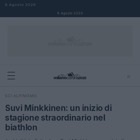
Salta al contenuto
8 Agosto 2026
8 Agosto 2026
⌕
×
⌕
SCI ALPINISMO
Cerca
Suvi Minkkinen: un inizio di
stagione straordinario nel
biathlon