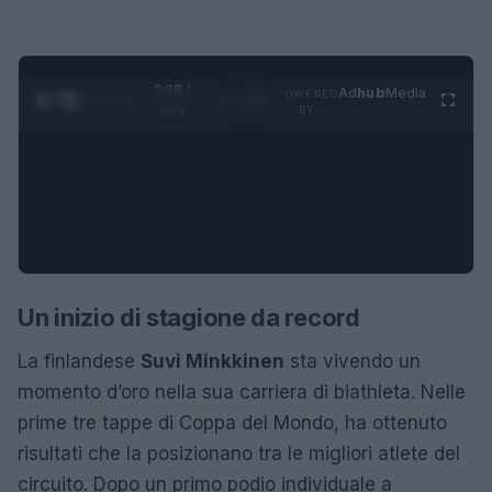
0:28 /
Ad
hub
Media
POWERED
1
/
4
1:21
BY
Un inizio di stagione da record
La finlandese
Suvi Minkkinen
sta vivendo un
momento d’oro nella sua carriera di biathleta. Nelle
prime tre tappe di Coppa del Mondo, ha ottenuto
risultati che la posizionano tra le migliori atlete del
circuito. Dopo un primo podio individuale a