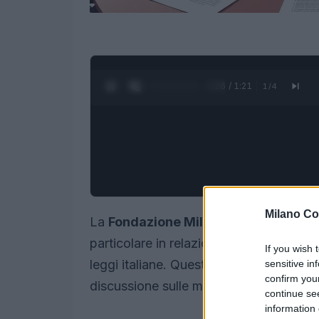
0:27 / 1:21
1
/
4
Milano Co
La
Fondazione Milano-Cortina 2026
particolare in relazione alla sua
natura 
If you wish 
leggi italiane. Questo articolo analizza
sensitive in
confirm you
discussione sulle modalità di gestione 
continue se
information 