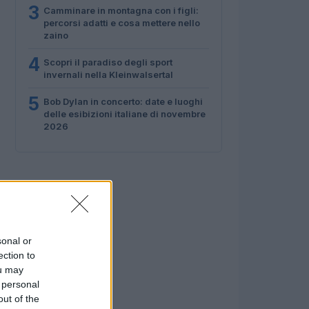
3
Camminare in montagna con i figli:
percorsi adatti e cosa mettere nello
zaino
4
Scopri il paradiso degli sport
invernali nella Kleinwalsertal
5
Bob Dylan in concerto: date e luoghi
delle esibizioni italiane di novembre
2026
sonal or
ection to
ou may
 personal
out of the