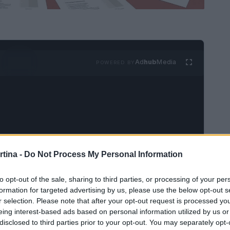
Ad
hub
Media
POWERED BY
rtina -
Do Not Process My Personal Information
è al centro di un acceso dibattito giuridico, in
giuridica
e agli effetti normativi delle recenti
to opt-out of the sale, sharing to third parties, or processing of your per
 il contesto legislativo che ha portato a una
formation for targeted advertising by us, please use the below opt-out s
r selection. Please note that after your opt-out request is processed y
degli
eventi olimpici
e paralimpici.
eing interest-based ads based on personal information utilized by us or
disclosed to third parties prior to your opt-out. You may separately opt-