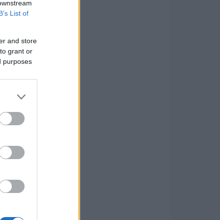
 downstream
B’s List of
er and store
to grant or
ed purposes