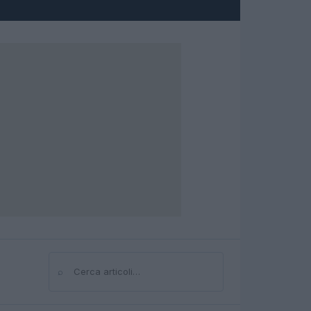
⌕
Cerca