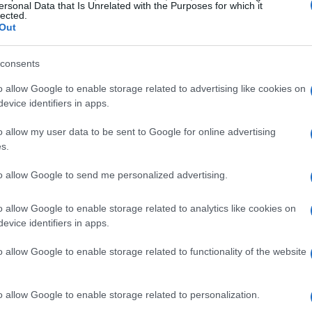
ersonal Data that Is Unrelated with the Purposes for which it
2026, n. 96. Questo decreto era inizialmente
lected.
Out
ti per lo sport
e per l’organizzazione dei XXV
ralimpici invernali. Tuttavia, la questione
consents
 decreto antecedente, il decreto-legge 11 giugno
o allow Google to enable storage related to advertising like cookies on
one come un ente di diritto privato.
evice identifiers in apps.
e
o allow my user data to be sent to Google for online advertising
s.
patto immediato, in particolare per quanto
to allow Google to send me personalized advertising.
Milano. Tale inchiesta si concentrava su presunti
e il 2026. Grazie al nuovo status giuridico della
o allow Google to enable storage related to analytics like cookies on
evice identifiers in apps.
 sollevando interrogativi circa la possibilità di
gati alla pubblica amministrazione.
o allow Google to enable storage related to functionality of the website
costituzionalità
o allow Google to enable storage related to personalization.