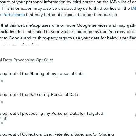
losure of your personal information by third parties on the IAB’s list of
. This information may also be disclosed by us to third parties on the
IA
Participants
that may further disclose it to other third parties.
 that this website/app uses one or more Google services and may gath
including but not limited to your visit or usage behaviour. You may click 
 to Google and its third-party tags to use your data for below specifi
ogle consent section.
l Data Processing Opt Outs
o opt-out of the Sharing of my personal data.
In
o opt-out of the Sale of my Personal Data.
In
to opt-out of processing my Personal Data for Targeted
leggi rilevanti
ing.
In
rovato la legge 8 agosto 2026, n. 119, che ha
o opt-out of Collection, Use, Retention, Sale, and/or Sharing