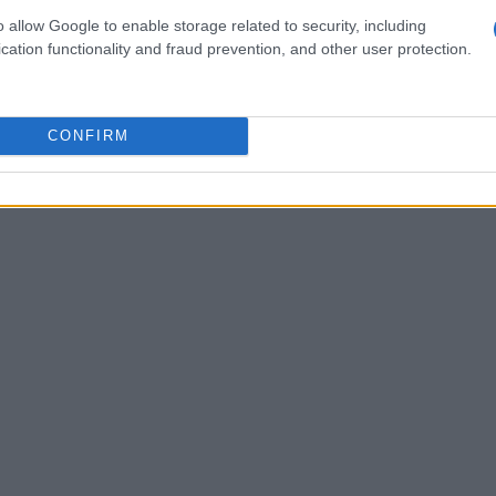
 dall’ordinanza della G.I.P. Patrizia Nobile, che
o allow Google to enable storage related to security, including
cation functionality and fraud prevention, and other user protection.
onale
. Essa ha messo in luce potenziali
ancito dall’articolo 3 della Costituzione italiana.
e svolge funzioni di interesse pubblico come un
CONFIRM
 rispetto a soggetti sottoposti alle regole della