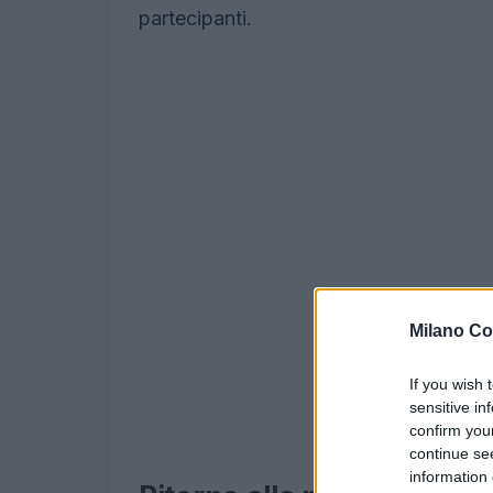
partecipanti.
Milano Co
If you wish 
sensitive in
confirm you
continue se
information 