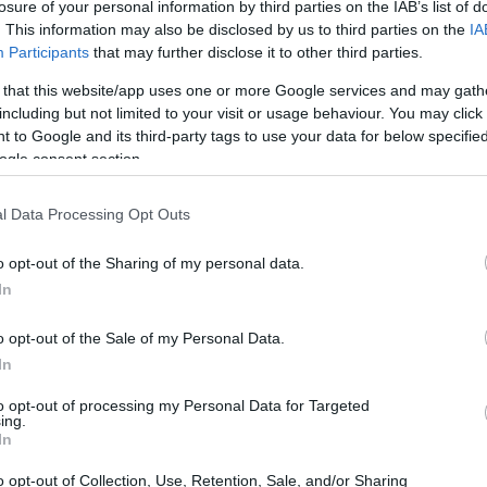
ovani
losure of your personal information by third parties on the IAB’s list of
. This information may also be disclosed by us to third parties on the
IA
Participants
that may further disclose it to other third parties.
questa stagione è il
cambiamento generazionale
, ma anche i giovani adulti, in particolare quelli
 that this website/app uses one or more Google services and may gath
including but not limited to your visit or usage behaviour. You may click 
la passione per lo sci. Con oltre
110 corsi
 to Google and its third-party tags to use your data for below specifi
i a questa fascia d’età, permettendo loro di
ogle consent section.
si con le
sfide degli impianti sciistici
. Accanto a
l Data Processing Opt Outs
re il supporto delle famiglie e dei bambini, che
comunità.
o opt-out of the Sharing of my personal data.
In
o opt-out of the Sale of my Personal Data.
n incremento significativo nelle iscrizioni,
In
rti. Questo trend rappresenta un chiaro segnale
to opt-out of processing my Personal Data for Targeted
 confermando l’impegno del club nel fornire
ing.
In
à.
o opt-out of Collection, Use, Retention, Sale, and/or Sharing