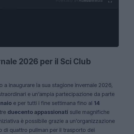
Ad
hub
Media
POWERED BY
rnale 2026 per il Sci Club
o a inaugurare la sua stagione invernale 2026,
straordinari e un’ampia partecipazione da parte
nnaio
e per tutti i fine settimana fino al
14
ltre
duecento appassionati
sulle magnifiche
niziativa è possibile grazie a un’organizzazione
 di quattro pullman per il trasporto dei