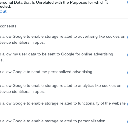
ersonal Data that Is Unrelated with the Purposes for which it
lected.
26
Out
in pieno fermento, con squadre che si allenano in
consents
ovinciale
. L’associazione ha introdotto nuove
o allow Google to enable storage related to advertising like cookies on
 i soci. Tra le grandi novità di quest’anno, spicca
evice identifiers in apps.
 ski
, un evento pensato per attrarre il pubblico
o allow my user data to be sent to Google for online advertising
vivere la montagna come un momento di festa e
s.
to allow Google to send me personalized advertising.
o allow Google to enable storage related to analytics like cookies on
evice identifiers in apps.
o allow Google to enable storage related to functionality of the website
o allow Google to enable storage related to personalization.