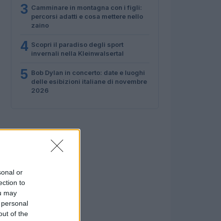
3
Camminare in montagna con i figli:
percorsi adatti e cosa mettere nello
zaino
4
Scopri il paradiso degli sport
invernali nella Kleinwalsertal
5
Bob Dylan in concerto: date e luoghi
delle esibizioni italiane di novembre
2026
sonal or
ection to
ou may
 personal
out of the