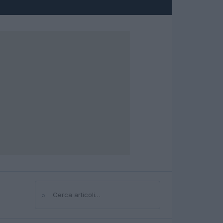
⌕
Cerca