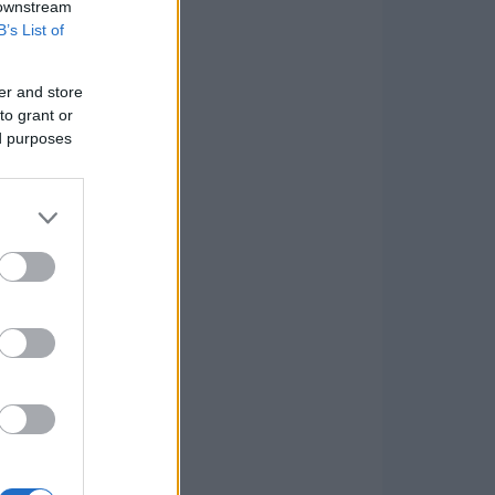
 downstream
B’s List of
er and store
to grant or
ed purposes