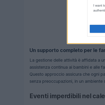
I want t
authenti
Un supporto completo per le fa
La gestione delle attività è affidata a
assistenza continua ai bambini e alle fa
Questo approccio assicura che ogni pa
senza preoccupazioni, in un ambiente s
Eventi imperdibili nel cal