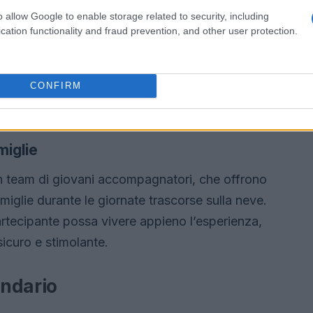
o allow Google to enable storage related to security, including
cation functionality and fraud prevention, and other user protection.
CONFIRM
miglie
 un team di giovani accompagnatori, che offrono
miglie durante le giornate trascorse sulla neve.
rtecipante possa vivere appieno l’esperienza,
icuro e stimolante.
endario