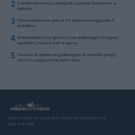
2
Combinata nordica spiegata: sistema Gundersen e
tattiche
3
Come pianificare gite di sci alpinismo leggendo il
bollettino
4
Allenamento fuori ghiaccio per pattinaggio di figura:
equilibrio, forza e salti a secco
5
Tecnica di spinta nel pattinaggio di velocità: piega,
carico e angolazione delle lame
Verso il 2026: la magia delle Olimpiadi invernali tra le
vette e la città.