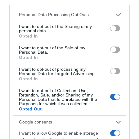
third parties.
Please note that this website/app uses one or more Google
Personal Data Processing Opt Outs
Continua a leggere
services and may gather and store information including but
not limited to your visit or usage behaviour. You may click to
I want to opt-out of the Sharing of my
personal data.
grant or deny consent to Google and its third-party tags to
Opted In
DISCIPLINE
use your data for below specified purposes in below Google
consent section.
I want to opt-out of the Sale of my
Personal Data.
Opted In
I want to opt-out of processing my
Personal Data for Targeted Advertising.
Opted In
I want to opt-out of Collection, Use,
Retention, Sale, and/or Sharing of my
Personal Data that Is Unrelated with the
Purposes for which it was collected.
Opted Out
Addio ad Alessio Gontier, l’uomo che ha rivoluzionato
Google consents
il biathlon in Valle d’Aosta
I want to allow Google to enable storage
Marco Tessari · 5 Ago 2026