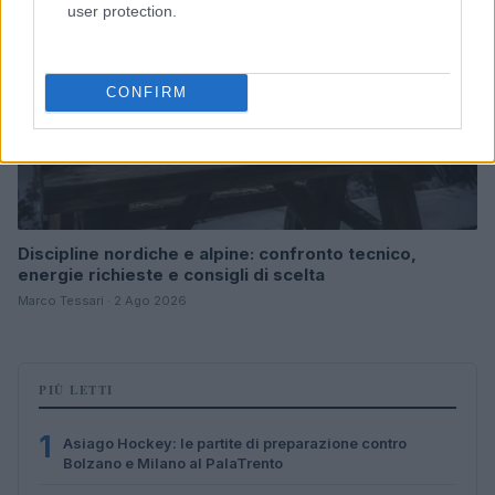
user protection.
CONFIRM
Discipline nordiche e alpine: confronto tecnico,
energie richieste e consigli di scelta
Marco Tessari · 2 Ago 2026
PIÙ LETTI
1
Asiago Hockey: le partite di preparazione contro
Bolzano e Milano al PalaTrento