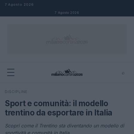
Salta al contenuto
7 Agosto 2026
7 Agosto 2026
⌕
×
⌕
DISCIPLINE
Cerca
Sport e comunità: il modello
trentino da esportare in Italia
Scopri come il Trentino sta diventando un modello di
sportività e comunità in Italia.