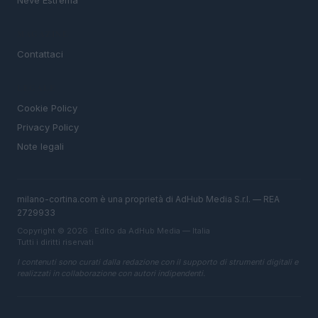
Neve Estrema
MAGAZINE
Contattaci
LEGALE
Cookie Policy
Privacy Policy
Note legali
milano-cortina.com è una proprietà di AdHub Media S.r.l. — REA
2729933
Copyright © 2026 · Edito da AdHub Media — Italia
Tutti i diritti riservati
I contenuti sono curati dalla redazione con il supporto di strumenti digitali e
realizzati in collaborazione con autori indipendenti.