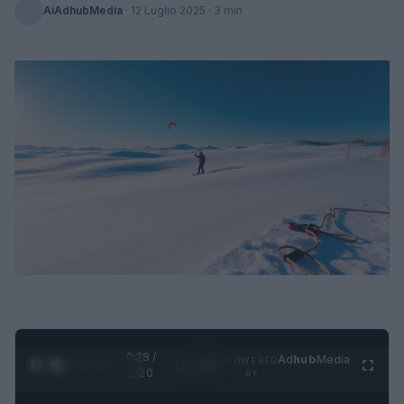
AiAdhubMedia
·
12 Luglio 2025
· 3 min
0:29 /
Ad
hub
Media
POWERED
1
/
4
1:20
BY