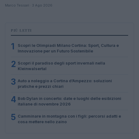
Marco Tessari · 3 Ago 2026
PIÙ LETTI
1
Scopri le Olimpiadi Milano Cortina: Sport, Cultura e
Innovazione per un Futuro Sostenibile
2
Scopri il paradiso degli sport invernali nella
Kleinwalsertal
3
Auto a noleggio a Cortina d’Ampezzo: soluzioni
pratiche e prezzi chiari
4
Bob Dylan in concerto: date e luoghi delle esibizioni
italiane di novembre 2026
5
Camminare in montagna con i figli: percorsi adatti e
cosa mettere nello zaino