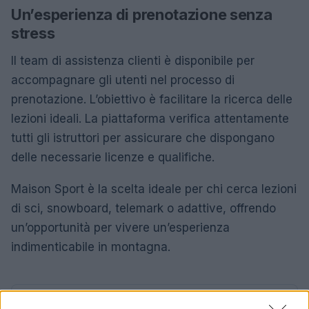
Un’esperienza di prenotazione senza
stress
Il team di assistenza clienti è disponibile per
accompagnare gli utenti nel processo di
prenotazione. L’obiettivo è facilitare la ricerca delle
lezioni ideali. La piattaforma verifica attentamente
tutti gli istruttori per assicurare che dispongano
delle necessarie licenze e qualifiche.
Maison Sport è la scelta ideale per chi cerca lezioni
di sci, snowboard, telemark o adattive, offrendo
un’opportunità per vivere un’esperienza
indimenticabile in montagna.
AUTORE