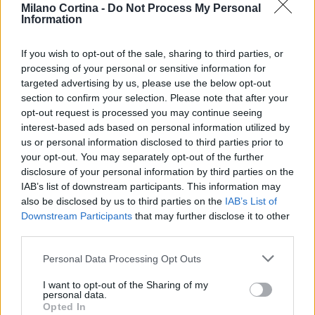
Linda Pellegrini
Milano Cortina -
Do Not Process My Personal
Information
Linda Pellegrini ha raccontato da Genova il
processo di riconversione dell'ex area
If you wish to opt-out of the sale, sharing to third parties, or
portuale entrando in Comune per un'intervista
processing of your personal or sensitive information for
decisiva; è caporedattore con responsabilità
targeted advertising by us, please use the below opt-out
sulle rubriche storiche e propone in
section to confirm your selection. Please note that after your
redazione inchieste su memoria locale.
opt-out request is processed you may continue seeing
Laureata all'Università di Genova, conserva
interest-based ads based on personal information utilized by
un archivio di fotografie d'epoca della città.
us or personal information disclosed to third parties prior to
your opt-out. You may separately opt-out of the further
disclosure of your personal information by third parties on the
IAB’s list of downstream participants. This information may
also be disclosed by us to third parties on the
IAB’s List of
Downstream Participants
that may further disclose it to other
third parties.
Please note that this website/app uses one or more Google
Personal Data Processing Opt Outs
services and may gather and store information including but
not limited to your visit or usage behaviour. You may click to
I want to opt-out of the Sharing of my
personal data.
grant or deny consent to Google and its third-party tags to
Opted In
use your data for below specified purposes in below Google