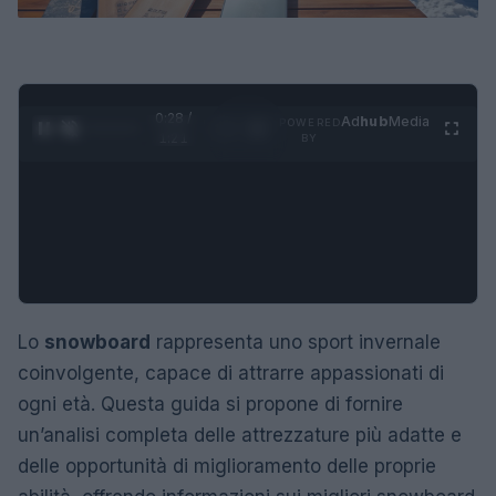
0:29 /
Ad
hub
Media
POWERED
1
/
4
1:21
BY
Lo
snowboard
rappresenta uno sport invernale
coinvolgente, capace di attrarre appassionati di
ogni età. Questa guida si propone di fornire
un’analisi completa delle attrezzature più adatte e
delle opportunità di miglioramento delle proprie