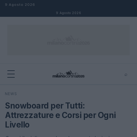
Salta al contenuto
9 Agosto 2026
9 Agosto 2026
⌕
×
⌕
NEWS
Cerca
Snowboard per Tutti:
Attrezzature e Corsi per Ogni
Livello