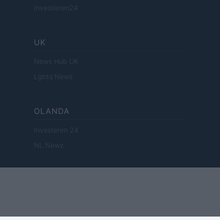
Investieren24
UK
News Hub UK
Lgbtq News
OLANDA
Investeren 24
NL Newz