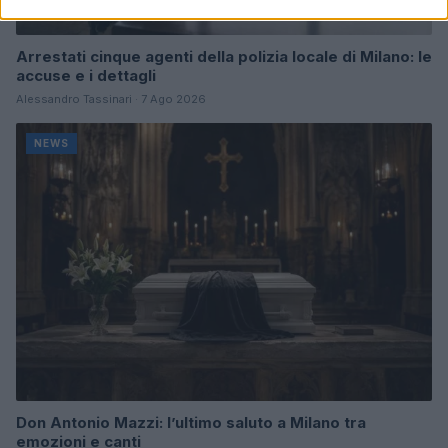
Arrestati cinque agenti della polizia locale di Milano: le
accuse e i dettagli
Alessandro Tassinari · 7 Ago 2026
NEWS
Don Antonio Mazzi: l’ultimo saluto a Milano tra
emozioni e canti