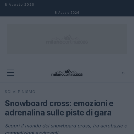
Salta al contenuto
8 Agosto 2026
8 Agosto 2026
⌕
×
⌕
SCI ALPINISMO
Cerca
Snowboard cross: emozioni e
adrenalina sulle piste di gara
Scopri il mondo del snowboard cross, tra acrobazie e
competizioni avvincenti.