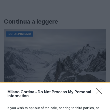
Continua a leggere
SCI ALPINISMO
Milano Cortina -
Do Not Process My Personal
Information
Come pianificare gite di sci alpinismo leggendo il
bollettino
If you wish to opt-out of the sale, sharing to third parties, or