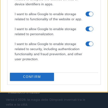
device identifiers in apps.
2
Sci alpinismo: pianificazione, ARTVA e gestione del
gruppo
I want to allow Google to enable storage
related to functionality of the website or app.
3
Sicurezza nello sci alpinismo: leggere il bollettino,
pianificare e usare ARTVA
I want to allow Google to enable storage
related to personalization.
4
Sci alpinismo responsabile: come pianificare e ridurre
i rischi
I want to allow Google to enable storage
5
related to security, including authentication
Pianificare una gita di sci alpinismo: meteo, neve,
scelte
functionality and fraud prevention, and other
user protection.
CONFIRM
Verso il 2026: la magia delle Olimpiadi invernali tra le
vette e la città.