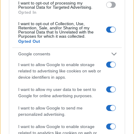
I want to opt-out of processing my
Personal Data for Targeted Advertising.
Opted In
I want to opt-out of Collection, Use,
Retention, Sale, and/or Sharing of my
Personal Data that Is Unrelated with the
Purposes for which it was collected.
Opted Out
Google consents
I want to allow Google to enable storage
related to advertising like cookies on web or
Sicurezza nello sci alpinismo: leggere il bollettino,
device identifiers in apps.
pianificare e usare ARTVA
Marco Tessari · 28 Lug 2026
I want to allow my user data to be sent to
Google for online advertising purposes.
I want to allow Google to send me
PIÙ LETTI
personalized advertising.
1
I want to allow Google to enable storage
Come pianificare gite di sci alpinismo leggendo il
bollettino
related to analytics like cookies on web or