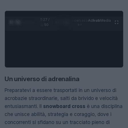
0:28 /
Ad
hub
Media
POWERED
1
/
4
1:50
BY
Un universo di adrenalina
Preparatevi a essere trasportati in un universo di
acrobazie straordinarie, salti da brivido e velocità
entusiasmanti. Il
snowboard cross
è una disciplina
che unisce abilità, strategia e coraggio, dove i
concorrenti si sfidano su un tracciato pieno di