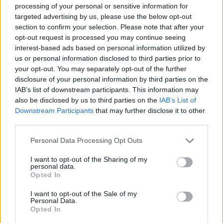
processing of your personal or sensitive information for
Marco Tessari · 7 Ago 2026
targeted advertising by us, please use the below opt-out
section to confirm your selection. Please note that after your
SCI ALPINISMO
opt-out request is processed you may continue seeing
interest-based ads based on personal information utilized by
us or personal information disclosed to third parties prior to
your opt-out. You may separately opt-out of the further
disclosure of your personal information by third parties on the
IAB’s list of downstream participants. This information may
also be disclosed by us to third parties on the
IAB’s List of
Downstream Participants
that may further disclose it to other
third parties.
Please note that this website/app uses one or more Google
Personal Data Processing Opt Outs
services and may gather and store information including but
not limited to your visit or usage behaviour. You may click to
I want to opt-out of the Sharing of my
Sci alpinismo: pianificazione, ARTVA e gestione del
personal data.
grant or deny consent to Google and its third-party tags to
Opted In
gruppo
use your data for below specified purposes in below Google
Marco Tessari · 29 Lug 2026
consent section.
I want to opt-out of the Sale of my
Personal Data.
Opted In
SCI ALPINISMO