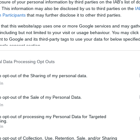
losure of your personal information by third parties on the IAB’s list of
. This information may also be disclosed by us to third parties on the
IA
Participants
that may further disclose it to other third parties.
 that this website/app uses one or more Google services and may gath
including but not limited to your visit or usage behaviour. You may click 
 to Google and its third-party tags to use your data for below specifi
ogle consent section.
l Data Processing Opt Outs
o opt-out of the Sharing of my personal data.
In
o opt-out of the Sale of my Personal Data.
In
i snowboard cross
to opt-out of processing my Personal Data for Targeted
ing.
In
pubblico entusiasta, pronto a tifare per i propri
o opt-out of Collection, Use, Retention, Sale, and/or Sharing