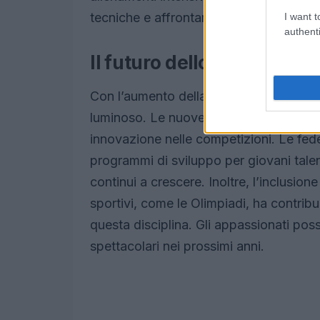
tecniche e affrontare al meglio le sfid
I want t
authenti
Il futuro dello snowboard
Con l’aumento della popolarità di ques
luminoso. Le nuove generazioni di atl
innovazione nelle competizioni. Le fed
programmi di sviluppo per giovani talen
continui a crescere. Inoltre, l’inclusio
sportivi, come le Olimpiadi, ha contribuit
questa disciplina. Gli appassionati po
spettacolari nei prossimi anni.