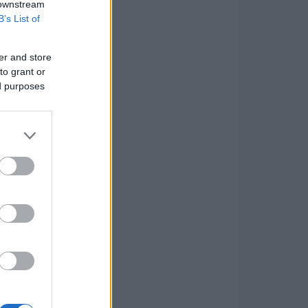
 downstream
B’s List of
er and store
to grant or
ed purposes