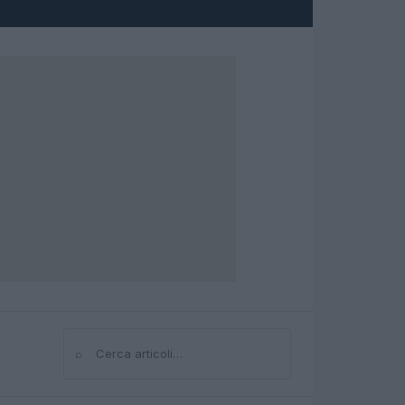
⌕
Cerca