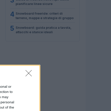
3
pianificare linee sicure
4
Snowboard freeride: criteri di
terreno, mappe e strategie di gruppo
5
Snowboard: guida pratica a tavola,
attacchi e stance ideali
sonal or
ection to
ou may
 personal
out of the