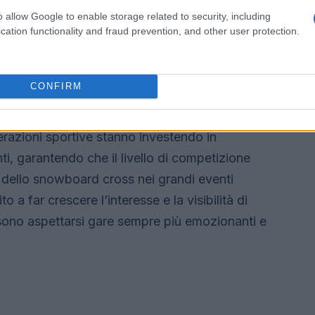
e che ogni gara presenta.
o allow Google to enable storage related to security, including
cation functionality and fraud prevention, and other user protection.
 cross
CONFIRM
to sport, il futuro dello snowboard cross appare
eti stanno emergendo, portando freschezza e
erazioni sportive stanno investendo in
ti, garantendo che il livello di competizione
ne dello snowboard cross nei grandi eventi
o a far crescere l’interesse e la visibilità di
ssono aspettarsi gare sempre più emozionanti e