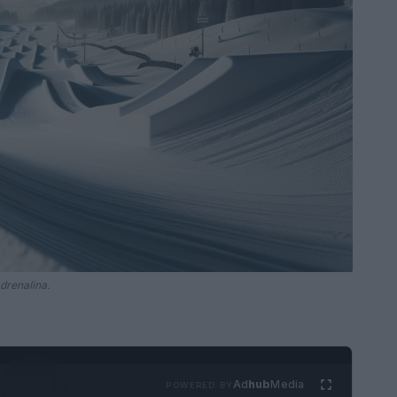
drenalina.
Ad
hub
Media
POWERED BY