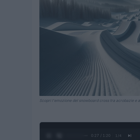
Scopri l'emozione del snowboard cross tra acrobazie e a
0:28 / 1:20
1
/
4