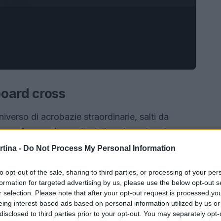
oard cross
niverso di acrobazie straordinarie, salti da
board cross
è una disciplina che unisce la
le competizioni. In questo sport, gli atleti si
rtina -
Do Not Process My Personal Information
 devono affrontare salti, curve e dossi, il tutto
to opt-out of the sale, sharing to third parties, or processing of your per
ari. Ogni gara è un mix di strategia, abilità e
formation for targeted advertising by us, please use the below opt-out s
e avvincente.
r selection. Please note that after your opt-out request is processed y
eing interest-based ads based on personal information utilized by us or
disclosed to third parties prior to your opt-out. You may separately opt-