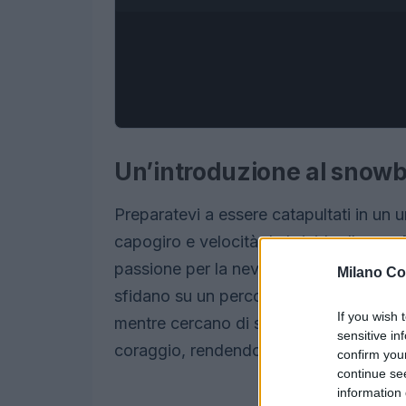
Un’introduzione al snowb
Preparatevi a essere catapultati in un u
capogiro e velocità da brivido. Il
snow
passione per la neve con l’adrenalina del
Milano Co
sfidano su un percorso ad ostacoli, dove
If you wish 
mentre cercano di superare i loro avvers
sensitive in
coraggio, rendendo ogni evento unico 
confirm you
continue se
information 