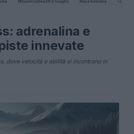
iche
MIlanoCortina26 (i luoghi)
Neve Estrema
s: adrenalina e
piste innevate
 dove velocità e abilità si incontrano in