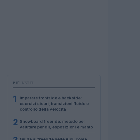
PIÙ LETTI
1
Imparare frontside e backside:
esercizi sicuri, transizioni fluide e
controllo della velocità
2
Snowboard freeride: metodo per
valutare pendii, esposizioni e manto
Guida al freeride nelle Alpi: come