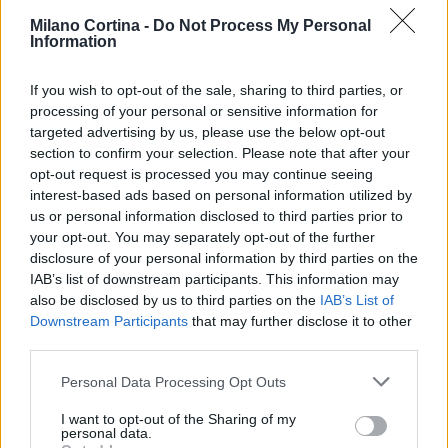
Milano Cortina -
Do Not Process My Personal
Information
If you wish to opt-out of the sale, sharing to third parties, or
processing of your personal or sensitive information for
targeted advertising by us, please use the below opt-out
section to confirm your selection. Please note that after your
opt-out request is processed you may continue seeing
interest-based ads based on personal information utilized by
us or personal information disclosed to third parties prior to
your opt-out. You may separately opt-out of the further
disclosure of your personal information by third parties on the
IAB’s list of downstream participants. This information may
Continua a leggere
also be disclosed by us to third parties on the
IAB’s List of
Downstream Participants
that may further disclose it to other
third parties.
MILANOCORTINA26 (I LUOGHI)
Please note that this website/app uses one or more Google
Personal Data Processing Opt Outs
services and may gather and store information including but
not limited to your visit or usage behaviour. You may click to
I want to opt-out of the Sharing of my
personal data.
grant or deny consent to Google and its third-party tags to