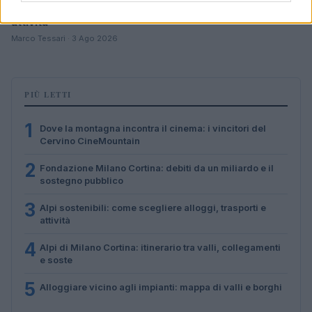
Alpi sostenibili: come scegliere alloggi, trasporti e
attività
Marco Tessari · 3 Ago 2026
PIÙ LETTI
1
Dove la montagna incontra il cinema: i vincitori del
Cervino CineMountain
2
Fondazione Milano Cortina: debiti da un miliardo e il
sostegno pubblico
3
Alpi sostenibili: come scegliere alloggi, trasporti e
attività
4
Alpi di Milano Cortina: itinerario tra valli, collegamenti
e soste
5
Alloggiare vicino agli impianti: mappa di valli e borghi