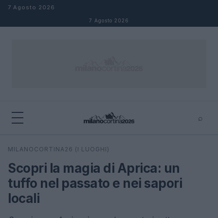
Salta al contenuto
7 Agosto 2026
7 Agosto 2026
⌕
×
⌕
MILANOCORTINA26 (I LUOGHI)
Cerca
Scopri la magia di Aprica: un
tuffo nel passato e nei sapori
locali