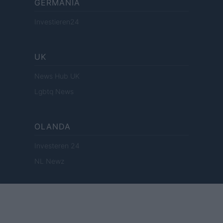
GERMANIA
Investieren24
UK
News Hub UK
Lgbtq News
OLANDA
Investeren 24
NL Newz