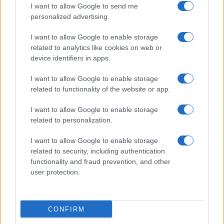
I want to allow Google to send me
personalized advertising.
I want to allow Google to enable storage
Fondazione Milano Cortina: debiti da un miliardo e il
related to analytics like cookies on web or
sostegno pubblico
device identifiers in apps.
Marco Tessari · 5 Ago 2026
I want to allow Google to enable storage
related to functionality of the website or app.
MILANOCORTINA26 (I LUOGHI)
I want to allow Google to enable storage
related to personalization.
I want to allow Google to enable storage
related to security, including authentication
functionality and fraud prevention, and other
user protection.
CONFIRM