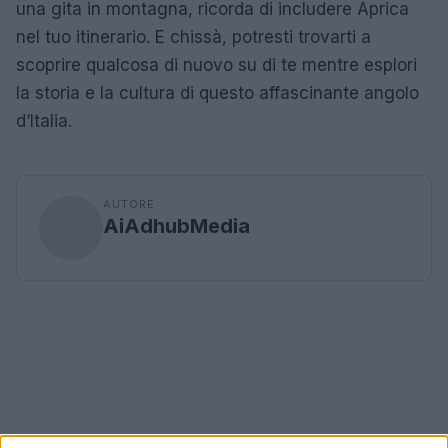
una gita in montagna, ricorda di includere Aprica
nel tuo itinerario. E chissà, potresti trovarti a
scoprire qualcosa di nuovo su di te mentre esplori
la storia e la cultura di questo affascinante angolo
d’Italia.
AUTORE
AiAdhubMedia