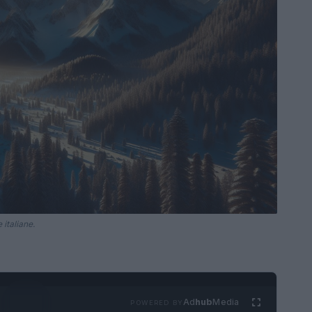
italiane.
Ad
hub
Media
POWERED BY