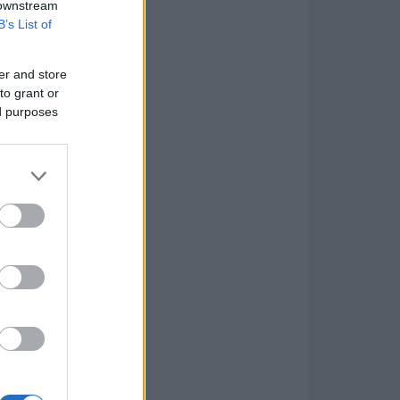
 downstream
B’s List of
er and store
to grant or
ed purposes