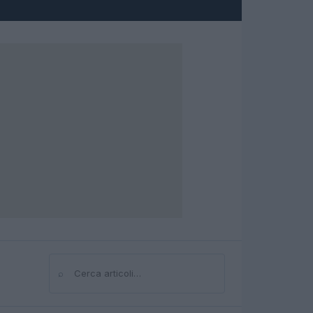
⌕
Cerca