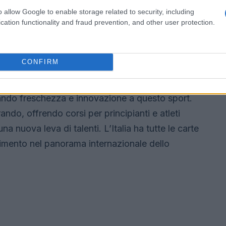
ross in Italia
o allow Google to enable storage related to security, including
cation functionality and fraud prevention, and other user protection.
ali del 2026, che si terranno a Milano e Cortina,
 particolare per lo snowboard cross, è destinato a
CONFIRM
ani stanno preparando le loro performance per
tative sono alte. Le nuove generazioni di
do freschezza e innovazione a questo sport.
ndo, offrendo corsi per principianti e atleti
a nuova leva di talenti. L’Italia ha tutte le carte
erimento nel panorama internazionale dello