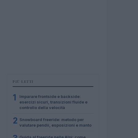
PIÙ LETTI
1
Imparare frontside e backside:
esercizi sicuri, transizioni fluide e
controllo della velocità
2
Snowboard freeride: metodo per
valutare pendii, esposizioni e manto
Guida al freeride nelle Alpi: come