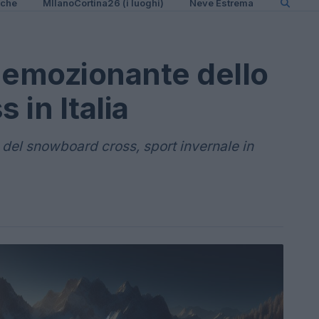
iche
MIlanoCortina26 (i luoghi)
Neve Estrema
 emozionante dello
in Italia
e del snowboard cross, sport invernale in