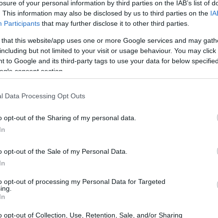
losure of your personal information by third parties on the IAB’s list of
. This information may also be disclosed by us to third parties on the
IA
Participants
that may further disclose it to other third parties.
 that this website/app uses one or more Google services and may gath
including but not limited to your visit or usage behaviour. You may click 
 to Google and its third-party tags to use your data for below specifi
ogle consent section.
l Data Processing Opt Outs
o opt-out of the Sharing of my personal data.
In
d cross in Italia
o opt-out of the Sale of my Personal Data.
In
a visto un incremento significativo di
to opt-out of processing my Personal Data for Targeted
ing.
iistiche italiane, come quelle in Trentino-Alto
In
 a investire in strutture dedicate a questo sport,
o opt-out of Collection, Use, Retention, Sale, and/or Sharing