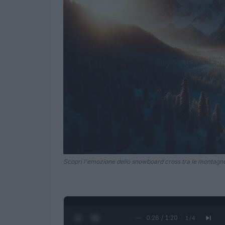
Scopri l'emozione dello snowboard cross tra le montagne 
0:28 / 1:20
1
/
4