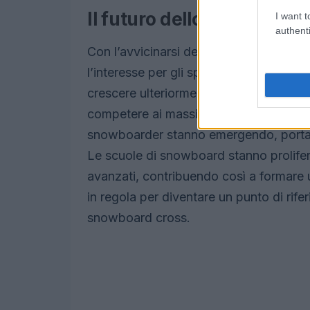
Il futuro dello snowboard c
I want t
authenti
Con l’avvicinarsi delle Olimpiadi invern
l’interesse per gli sport invernali, e in
crescere ulteriormente. Gli atleti itali
competere ai massimi livelli, e le aspet
snowboarder stanno emergendo, portan
Le scuole di snowboard stanno prolifera
avanzati, contribuendo così a formare un
in regola per diventare un punto di rif
snowboard cross.