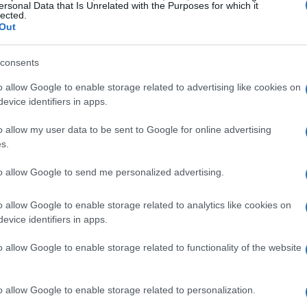
La Federazione Italiana Sport Invernali ha
ersonal Data that Is Unrelated with the Purposes for which it
lected.
buendo a far crescere l’interesse verso questa
Out
non sono solo un’opportunità per gli atleti di
one per il pubblico di vivere emozioni forti e
consents
vernali.
o allow Google to enable storage related to advertising like cookies on
evice identifiers in apps.
i snowboard cross
o allow my user data to be sent to Google for online advertising
s.
erizzate da un’atmosfera elettrizzante, dove gli
to allow Google to send me personalized advertising.
i curve, salti e ostacoli. Ogni competizione è un
tà di affrontare le difficoltà del tracciato può
o allow Google to enable storage related to analytics like cookies on
evice identifiers in apps.
ono assistere a sorpassi mozzafiato e a momenti
n’esperienza indimenticabile. Inoltre, la
o allow Google to enable storage related to functionality of the website
artecipano a competizioni internazionali, eleva
rando l’attenzione di media e sponsor.
o allow Google to enable storage related to personalization.