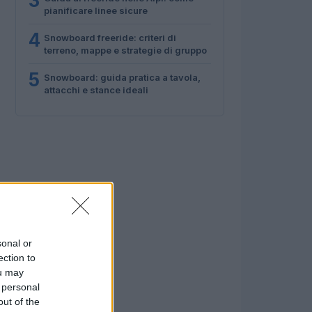
3
pianificare linee sicure
4
Snowboard freeride: criteri di
terreno, mappe e strategie di gruppo
5
Snowboard: guida pratica a tavola,
attacchi e stance ideali
sonal or
ection to
ou may
 personal
out of the