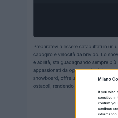
Preparatevi a essere catapultati in un u
capogiro e velocità da brivido. Lo sno
e abilità, sta guadagnando sempre più pop
appassionati da ogni angolo del paese.
snowboard, offre un’esperienza unica, 
Milano Co
ostacoli, rendendo ogni gara un evento
If you wish 
sensitive in
confirm you
continue se
information 