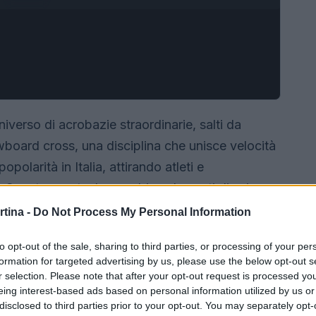
niverso di acrobazie straordinarie, salti da
wboard cross, una disciplina che unisce velocità
olarità in Italia, attirando atleti e
 Questo sport, che combina elementi di sci e
dove la competizione si svolge su tracciati ad
rtina -
Do Not Process My Personal Information
 imperdibile.
to opt-out of the sale, sharing to third parties, or processing of your per
formation for targeted advertising by us, please use the below opt-out s
r selection. Please note that after your opt-out request is processed y
eing interest-based ads based on personal information utilized by us or
disclosed to third parties prior to your opt-out. You may separately opt-