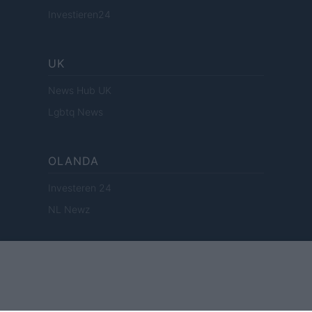
Investieren24
UK
News Hub UK
Lgbtq News
OLANDA
Investeren 24
NL Newz