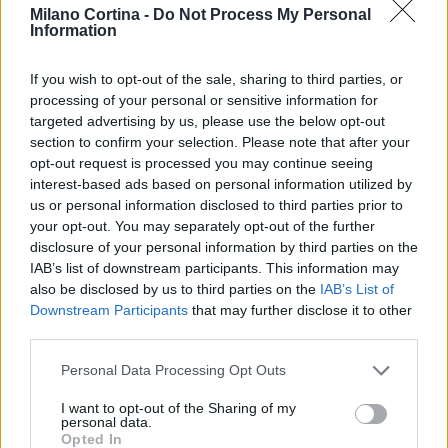
Milano Cortina -
Do Not Process My Personal
Information
If you wish to opt-out of the sale, sharing to third parties, or
processing of your personal or sensitive information for
targeted advertising by us, please use the below opt-out
section to confirm your selection. Please note that after your
BlinkFestivalen 2026: i campioni dello sci di fondo e
biathlon in gara dal 5 al 8 agosto
opt-out request is processed you may continue seeing
interest-based ads based on personal information utilized by
Marco Tessari · 4 Ago 2026
us or personal information disclosed to third parties prior to
your opt-out. You may separately opt-out of the further
SCI DI FONDO
disclosure of your personal information by third parties on the
IAB’s list of downstream participants. This information may
also be disclosed by us to third parties on the
IAB’s List of
Downstream Participants
that may further disclose it to other
third parties.
Please note that this website/app uses one or more Google
Personal Data Processing Opt Outs
services and may gather and store information including but
not limited to your visit or usage behaviour. You may click to
I want to opt-out of the Sharing of my
personal data.
grant or deny consent to Google and its third-party tags to
Opted In