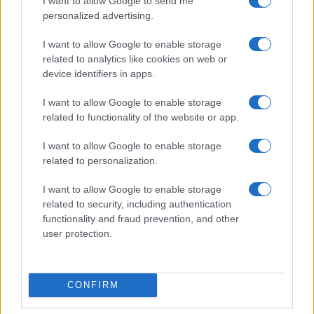
I want to allow Google to send me
personalized advertising.
Marco Tessari · 4 Ago 2026
I want to allow Google to enable storage
related to analytics like cookies on web or
PIÙ LETTI
device identifiers in apps.
I want to allow Google to enable storage
1
BlinkFestivalen 2026: i campioni dello sci di fondo e
related to functionality of the website or app.
biathlon in gara dal 5 al 8 agosto
2
I want to allow Google to enable storage
Tecnica classica sci di fondo: assetto, spinta,
scivolata e frenata
related to personalization.
3
Elia Barp, Giovanni Ticcò, Virginia Cena e Caterina
I want to allow Google to enable storage
Ganz in gara dal 5 al 8 agosto
related to security, including authentication
functionality and fraud prevention, and other
4
Sci di fondo skating: progressione V1, V2 e uso dei
user protection.
bastoncini
5
Tecnica classica nel fondo: fondamentali, esercizi,
errori e attrezzatura
CONFIRM