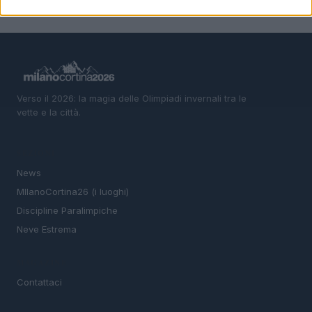
Verso il 2026: la magia delle Olimpiadi invernali tra le
vette e la città.
SEZIONI
News
MIlanoCortina26 (i luoghi)
Discipline Paralimpiche
Neve Estrema
MAGAZINE
Contattaci