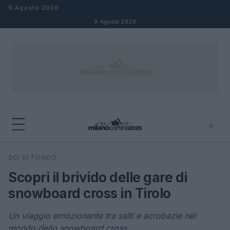
Salta al contenuto
9 Agosto 2026
9 Agosto 2026
⌕
×
⌕
SCI DI FONDO
Cerca
Scopri il brivido delle gare di
snowboard cross in Tirolo
Un viaggio emozionante tra salti e acrobazie nel
mondo dello snowboard cross.