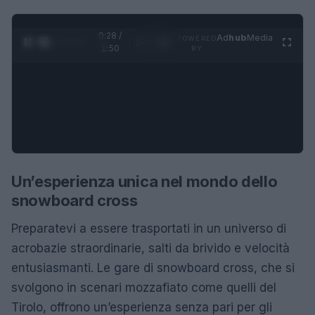
0:28 /
Ad
hub
Media
POWERED
1
/
4
1:50
BY
Un’esperienza unica nel mondo dello
snowboard cross
Preparatevi a essere trasportati in un universo di
acrobazie straordinarie, salti da brivido e velocità
entusiasmanti. Le gare di snowboard cross, che si
svolgono in scenari mozzafiato come quelli del
Tirolo, offrono un’esperienza senza pari per gli