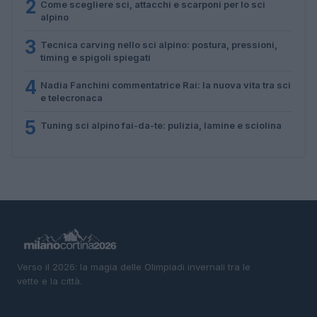
2
Come scegliere sci, attacchi e scarponi per lo sci
alpino
3
Tecnica carving nello sci alpino: postura, pressioni,
timing e spigoli spiegati
4
Nadia Fanchini commentatrice Rai: la nuova vita tra sci
e telecronaca
5
Tuning sci alpino fai-da-te: pulizia, lamine e sciolina
Verso il 2026: la magia delle Olimpiadi invernali tra le
vette e la città.