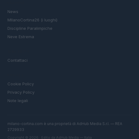
SEZIONI
News
MIlanoCortina26 (i luoghi)
Discipline Paralimpiche
Neve Estrema
MAGAZINE
Contattaci
LEGALE
Cookie Policy
Privacy Policy
Note legali
milano-cortina.com è una proprietà di AdHub Media S.r.l. — REA
2729933
Copyright © 2026 · Edito da AdHub Media — Italia