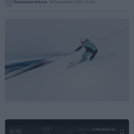
Redazione Interna
·
18 Novembre 2024
· 3 min
0:29 /
Ad
hub
Media
POWERED
1
/
4
BY