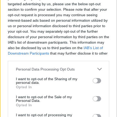
targeted advertising by us, please use the below opt-out
section to confirm your selection. Please note that after your
Giacca Brilliant
: traspirante, idrorepellente e
opt-out request is processed you may continue seeing
con isolamento PrimaLoft® Black Eco.
interest-based ads based on personal information utilized by
us or personal information disclosed to third parties prior to
your opt-out. You may separately opt-out of the further
disclosure of your personal information by third parties on the
IAB’s list of downstream participants. This information may
also be disclosed by us to third parties on the
IAB’s List of
Downstream Participants
that may further disclose it to other
third parties.
Please note that this website/app uses one or more Google
Personal Data Processing Opt Outs
services and may gather and store information including but
not limited to your visit or usage behaviour. You may click to
I want to opt-out of the Sharing of my
personal data.
grant or deny consent to Google and its third-party tags to
Opted In
use your data for below specified purposes in below Google
consent section.
I want to opt-out of the Sale of my
Personal Data.
Opted In
Pantaloni Brilliant
: confortevoli e protettivi,
I want to opt-out of processing my