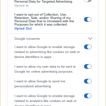
Personal Data for Targeted Advertising.
ideali per affrontare le condizioni più avverse.
Opted In
I want to opt-out of Collection, Use,
Retention, Sale, and/or Sharing of my
Personal Data that Is Unrelated with the
Purposes for which it was collected.
Opted Out
Google consents
I want to allow Google to enable storage
related to advertising like cookies on web or
device identifiers in apps.
I want to allow my user data to be sent to
Google for online advertising purposes.
I want to allow Google to send me
personalized advertising.
Giacca Mountain Flex
: pensata per la massima
I want to allow Google to enable storage
libertà di movimento e protezione dagli elementi.
related to analytics like cookies on web or
device identifiers in apps.