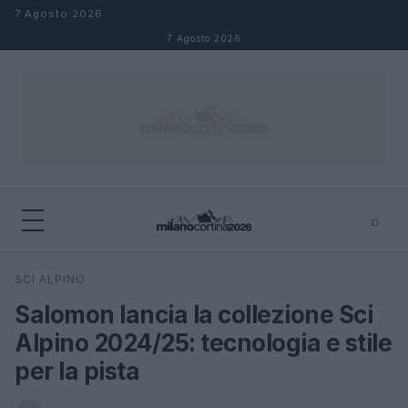
Salta al contenuto
7 Agosto 2026
7 Agosto 2026
⌕
×
⌕
SCI ALPINO
Cerca
Salomon lancia la collezione Sci
Alpino 2024/25: tecnologia e stile
per la pista