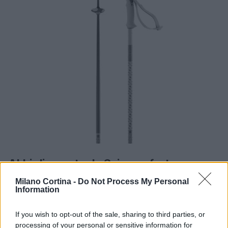
Abbigliamento da Sci: comfort e
sostenibilità
Milano Cortina -
Do Not Process My Personal
Information
L’impegno di Salomon per la sostenibilità si riflette
nei materiali riciclati utilizzati per l’abbigliamento da
If you wish to opt-out of the sale, sharing to third parties, or
processing of your personal or sensitive information for
sci. Tra i pezzi più iconici: