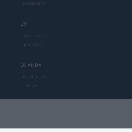
Investieren24
UK
News Hub UK
Lgbtq News
OLANDA
Investeren 24
NL Newz