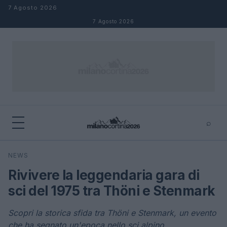
Salta al contenuto
7 Agosto 2026
7 Agosto 2026
⌕
×
⌕
NEWS
Cerca
Rivivere la leggendaria gara di
sci del 1975 tra Thöni e Stenmark
Scopri la storica sfida tra Thöni e Stenmark, un evento
che ha segnato un'epoca nello sci alpino.