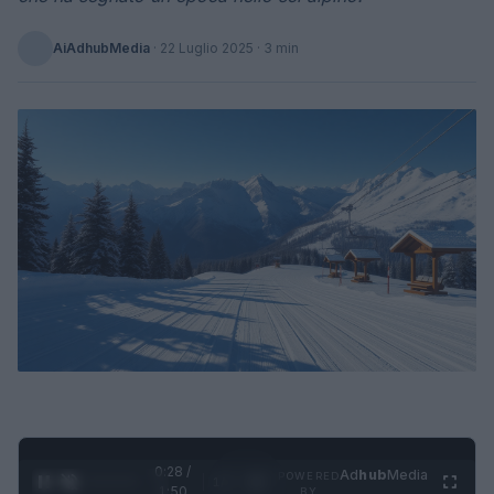
AiAdhubMedia
·
22 Luglio 2025
· 3 min
0:29 /
Ad
hub
Media
POWERED
1
/
4
1:50
BY