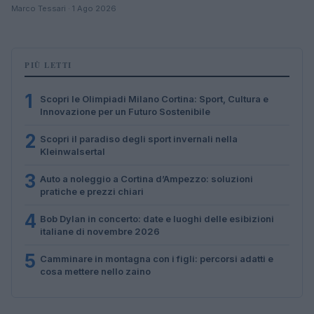
Marco Tessari · 1 Ago 2026
PIÙ LETTI
1
Scopri le Olimpiadi Milano Cortina: Sport, Cultura e
Innovazione per un Futuro Sostenibile
2
Scopri il paradiso degli sport invernali nella
Kleinwalsertal
3
Auto a noleggio a Cortina d’Ampezzo: soluzioni
pratiche e prezzi chiari
4
Bob Dylan in concerto: date e luoghi delle esibizioni
italiane di novembre 2026
5
Camminare in montagna con i figli: percorsi adatti e
cosa mettere nello zaino