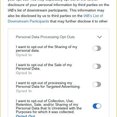
disclosure of your personal information by third parties on the
IAB’s list of downstream participants. This information may
also be disclosed by us to third parties on the
IAB’s List of
Downstream Participants
that may further disclose it to other
third parties.
Please note that this website/app uses one or more Google
Personal Data Processing Opt Outs
services and may gather and store information including but
not limited to your visit or usage behaviour. You may click to
I want to opt-out of the Sharing of my
personal data.
grant or deny consent to Google and its third-party tags to
Opted In
use your data for below specified purposes in below Google
consent section.
Continua a leggere
I want to opt-out of the Sale of my
Personal Data.
Opted In
NEWS
I want to opt-out of processing my
Personal Data for Targeted Advertising.
Opted In
I want to opt-out of Collection, Use,
Retention, Sale, and/or Sharing of my
Personal Data that Is Unrelated with the
Purposes for which it was collected.
Opted Out