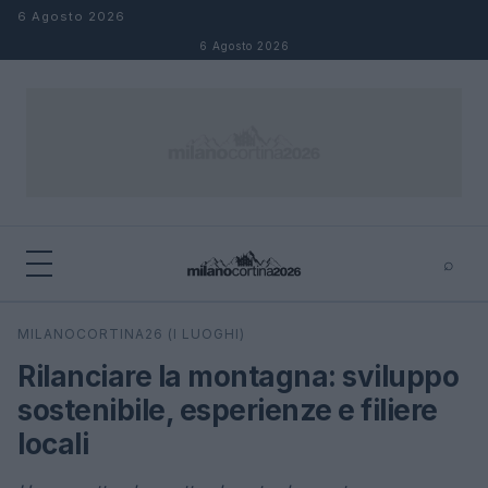
Salta al contenuto
6 Agosto 2026
6 Agosto 2026
⌕
×
⌕
MILANOCORTINA26 (I LUOGHI)
Cerca
Rilanciare la montagna: sviluppo
sostenibile, esperienze e filiere
locali