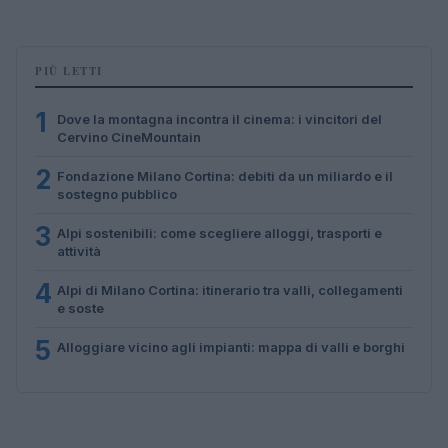
PIÙ LETTI
1
Dove la montagna incontra il cinema: i vincitori del
Cervino CineMountain
2
Fondazione Milano Cortina: debiti da un miliardo e il
sostegno pubblico
3
Alpi sostenibili: come scegliere alloggi, trasporti e
attività
4
Alpi di Milano Cortina: itinerario tra valli, collegamenti
e soste
5
Alloggiare vicino agli impianti: mappa di valli e borghi