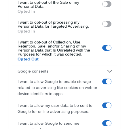
consent section.
Beatrice Beretta
I want to opt-out of the Sale of my
Personal Data.
Beatrice Beretta, basata a Bologna, annotò
Opted In
per la prima volta itinerari durante una notte al
I want to opt-out of processing my
portico di San Luca: da allora coordina
Personal Data for Targeted Advertising.
rubriche sui viaggi urbani. In redazione
Opted In
promuove reportage su mobilità sostenibile e
porta con sé una mappa tascabile dei vicoli
I want to opt-out of Collection, Use,
Retention, Sale, and/or Sharing of my
bolognesi come talismano professionale.
Personal Data that Is Unrelated with the
Purposes for which it was collected.
Opted Out
Google consents
I want to allow Google to enable storage
related to advertising like cookies on web or
device identifiers in apps.
I want to allow my user data to be sent to
Google for online advertising purposes.
I want to allow Google to send me