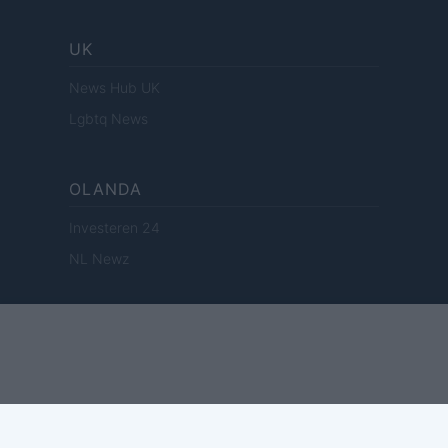
UK
News Hub UK
Lgbtq News
OLANDA
Investeren 24
NL Newz