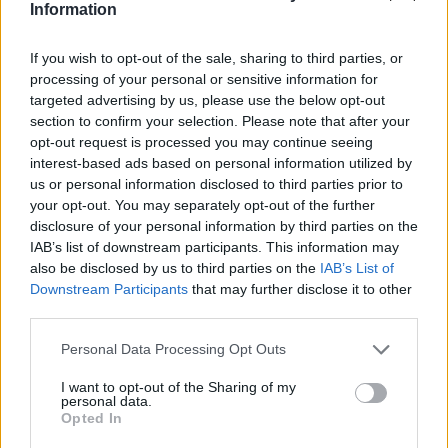
Information
politiche montane.
If you wish to opt-out of the sale, sharing to third parties, or
In definitiva, questa iniziativa cerca di mettere
processing of your personal or sensitive information for
insieme istituzioni, parchi, comunità montane, enti
targeted advertising by us, please use the below opt-out
section to confirm your selection. Please note that after your
di promozione turistica e operatori per costruire
opt-out request is processed you may continue seeing
percorsi condivisi. La montagna viene proposta
interest-based ads based on personal information utilized by
come un patrimonio da proteggere e al tempo
us or personal information disclosed to third parties prior to
your opt-out. You may separately opt-out of the further
stesso come un
motore di sviluppo
se governata
disclosure of your personal information by third parties on the
con strategie sostenibili e partecipate.
IAB’s list of downstream participants. This information may
L’appuntamento al Brixia Forum vuole essere il
also be disclosed by us to third parties on the
IAB’s List of
Downstream Participants
that may further disclose it to other
punto di partenza per tradurre queste idee in
third parties.
pratiche concrete a beneficio dei territori e delle
Please note that this website/app uses one or more Google
Personal Data Processing Opt Outs
persone che li abitano.
services and may gather and store information including but
not limited to your visit or usage behaviour. You may click to
I want to opt-out of the Sharing of my
personal data.
grant or deny consent to Google and its third-party tags to
Opted In
use your data for below specified purposes in below Google
AUTORE