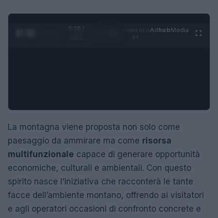
0:29 /
Ad
hub
Media
POWERED
1
/
4
1:21
BY
La montagna viene proposta non solo come
paesaggio da ammirare ma come
risorsa
multifunzionale
capace di generare opportunità
economiche, culturali e ambientali. Con questo
spirito nasce l’iniziativa che racconterà le tante
facce dell’ambiente montano, offrendo ai visitatori
e agli operatori occasioni di confronto concrete e