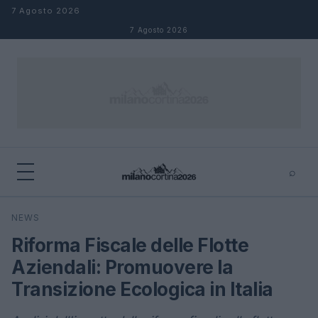
Salta al contenuto
7 Agosto 2026
7 Agosto 2026
⌕
×
⌕
NEWS
Cerca
Riforma Fiscale delle Flotte
Aziendali: Promuovere la
Transizione Ecologica in Italia