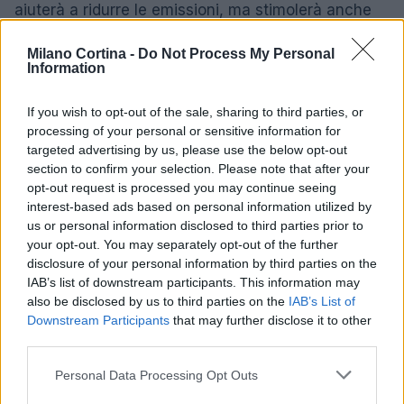
aiuterà a ridurre le emissioni, ma stimolerà anche
l’innovazione e migliorerà la competitività
Milano Cortina -
Do Not Process My Personal
dell’industria italiana. È tempo di agire e di non
Information
lasciare la transizione ecologica solo nelle mani del
mercato, ma di promuovere politiche pubbliche che
If you wish to opt-out of the sale, sharing to third parties, or
processing of your personal or sensitive information for
uniscano sostenibilità, efficienza economica e
targeted advertising by us, please use the below opt-out
giustizia sociale.
section to confirm your selection. Please note that after your
opt-out request is processed you may continue seeing
interest-based ads based on personal information utilized by
us or personal information disclosed to third parties prior to
AUTORE
your opt-out. You may separately opt-out of the further
AiAdhubMedia
disclosure of your personal information by third parties on the
IAB’s list of downstream participants. This information may
also be disclosed by us to third parties on the
IAB’s List of
Downstream Participants
that may further disclose it to other
third parties.
Please note that this website/app uses one or more Google
Personal Data Processing Opt Outs
services and may gather and store information including but