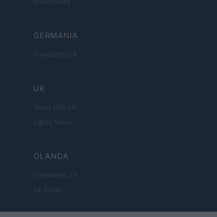
InvestirMag
GERMANIA
Investieren24
UK
News Hub UK
Lgbtq News
OLANDA
Investeren 24
NL Newz