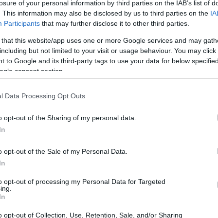
losure of your personal information by third parties on the IAB’s list of
. This information may also be disclosed by us to third parties on the
IA
Participants
that may further disclose it to other third parties.
 that this website/app uses one or more Google services and may gath
including but not limited to your visit or usage behaviour. You may click 
 to Google and its third-party tags to use your data for below specifi
ogle consent section.
l Data Processing Opt Outs
o opt-out of the Sharing of my personal data.
In
o opt-out of the Sale of my Personal Data.
di Piné
In
e Ice Rink, è un palazzetto indoor dotato di
to opt-out of processing my Personal Data for Targeted
capace di ospitare fino a 1.800 spettatori.
ing.
In
ello outdoor, rendendola versatile per diverse
o opt-out of Collection, Use, Retention, Sale, and/or Sharing