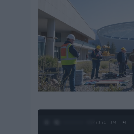
0:28 / 1:21
1
/
4