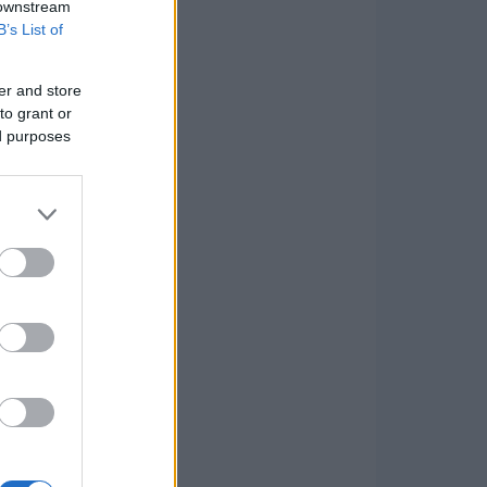
 downstream
B’s List of
er and store
to grant or
ed purposes