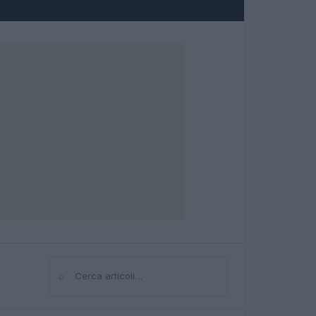
⌕
Cerca