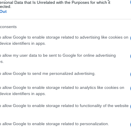
no essenziali non solo per i grandi eventi
ersonal Data that Is Unrelated with the Purposes for which it
lected.
ità duratura alla comunità locale.
Out
enta un’opportunità significativa per il territorio,
consents
gio su ghiaccio. Grazie a questi interventi, la
o allow Google to enable storage related to advertising like cookies on
izioni internazionali di alto livello,
evice identifiers in apps.
portivi e turisti.
o allow my user data to be sent to Google for online advertising
s.
consegna
to allow Google to send me personalized advertising.
 Rink è sostenuto da un investimento di circa 30
o allow Google to enable storage related to analytics like cookies on
facimento della piastra di pattinaggio e delle
evice identifiers in apps.
 corretta impermeabilizzazione. L’obiettivo è
o allow Google to enable storage related to functionality of the website
025, in tempo per accogliere le squadre olimpiche
o allow Google to enable storage related to personalization.