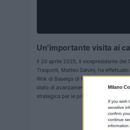
Un’importante visita ai can
Il 30 aprile 2025, il vicepresidente del 
Trasporti, Matteo Salvini, ha effettuato
Rink di Baselga di Piné, in Trentino. Que
stato di avanzamento dei lavori di riqua
Milano Co
strategica per le prossime Olimpiadi In
If you wish 
sensitive in
confirm you
continue se
information 