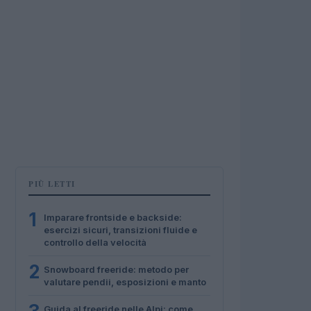
PIÙ LETTI
1
Imparare frontside e backside:
esercizi sicuri, transizioni fluide e
controllo della velocità
2
Snowboard freeride: metodo per
valutare pendii, esposizioni e manto
Guida al freeride nelle Alpi: come