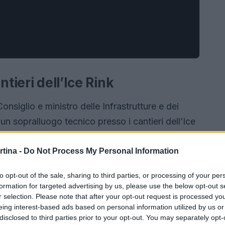
tieri dell’Ice Rink
Consiglio e ministro delle Infrastrutture e dei
 un sopralluogo tecnico presso i cantieri dell’Ice
sto incontro ha avuto l’obiettivo di verificare lo
lificazione di un’infrastruttura sportiva
rtina -
Do Not Process My Personal Information
vernali di Milano-Cortina 2026.
to opt-out of the sale, sharing to third parties, or processing of your per
formation for targeted advertising by us, please use the below opt-out s
r selection. Please note that after your opt-out request is processed y
eing interest-based ads based on personal information utilized by us or
disclosed to third parties prior to your opt-out. You may separately opt-