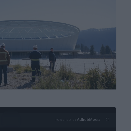
Ad
hub
Media
POWERED BY