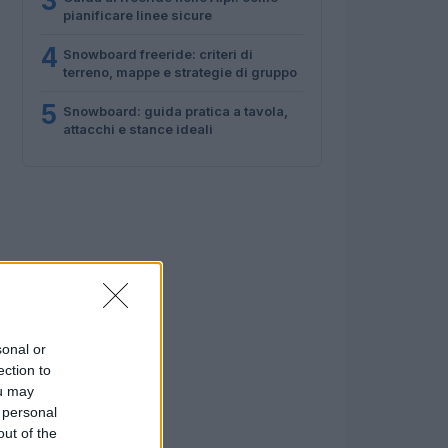
3
pianificare linee sicure
4
Snowboard freeride: criteri di
terreno, mappe e strategie di gruppo
5
Snowboard: guida pratica a tavola,
attacchi e stance ideali
sonal or
ection to
ou may
 personal
out of the