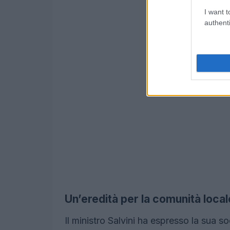
I want t
authenti
Un’eredità per la comunità local
Il ministro Salvini ha espresso la sua s