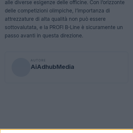
alle diverse esigenze delle officine. Con l’orizzonte
delle competizioni olimpiche, l’importanza di
attrezzature di alta qualità non può essere
sottovalutata, e la PROFI B-Line è sicuramente un
passo avanti in questa direzione.
AUTORE
AiAdhubMedia