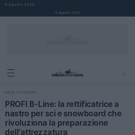
Salta al contenuto
9 Agosto 2026
9 Agosto 2026
⌕
×
⌕
NEVE ESTREMA
Cerca
PROFI B-Line: la rettificatrice a
nastro per sci e snowboard che
rivoluziona la preparazione
dell’attrezzatura