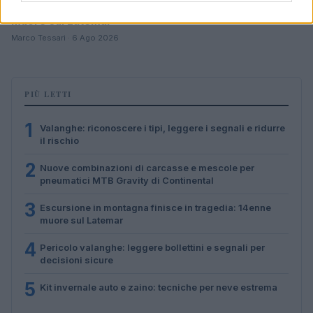
Escursione in montagna finisce in tragedia: 14enne
muore sul Latemar
Marco Tessari · 6 Ago 2026
PIÙ LETTI
1
Valanghe: riconoscere i tipi, leggere i segnali e ridurre
il rischio
2
Nuove combinazioni di carcasse e mescole per
pneumatici MTB Gravity di Continental
3
Escursione in montagna finisce in tragedia: 14enne
muore sul Latemar
4
Pericolo valanghe: leggere bollettini e segnali per
decisioni sicure
5
Kit invernale auto e zaino: tecniche per neve estrema