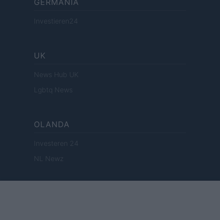
GERMANIA
Investieren24
UK
News Hub UK
Lgbtq News
OLANDA
Investeren 24
NL Newz