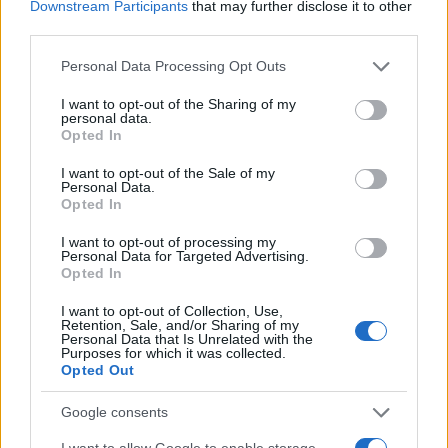
Downstream Participants
that may further disclose it to other
AUTORE
third parties.
AiAdhubMedia
Please note that this website/app uses one or more Google
Personal Data Processing Opt Outs
services and may gather and store information including but
not limited to your visit or usage behaviour. You may click to
I want to opt-out of the Sharing of my
personal data.
grant or deny consent to Google and its third-party tags to
Opted In
use your data for below specified purposes in below Google
consent section.
I want to opt-out of the Sale of my
Personal Data.
Opted In
I want to opt-out of processing my
Personal Data for Targeted Advertising.
Opted In
I want to opt-out of Collection, Use,
Retention, Sale, and/or Sharing of my
Personal Data that Is Unrelated with the
Purposes for which it was collected.
Opted Out
Google consents
I want to allow Google to enable storage