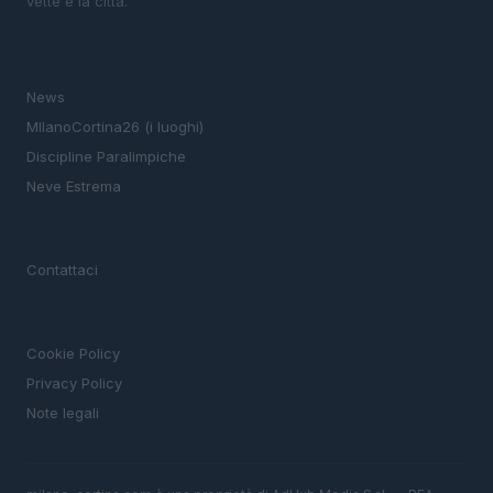
vette e la città.
SEZIONI
News
MIlanoCortina26 (i luoghi)
Discipline Paralimpiche
Neve Estrema
MAGAZINE
Contattaci
LEGALE
Cookie Policy
Privacy Policy
Note legali