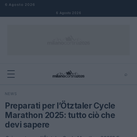
Salta al contenuto
6 Agosto 2026
6 Agosto 2026
⌕
×
⌕
NEWS
Cerca
Preparati per l’Ötztaler Cycle
Marathon 2025: tutto ciò che
devi sapere