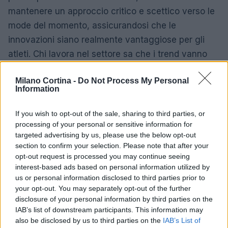
mantenere un approccio critico e scettico verso le
mode del momento, assicurandosi che le
innovazioni siano realmente vantaggiose per gli
atleti. Chi lavora nel settore sa che i trend vanno
seguiti con cautela, sempre con un occhio ai dati e
Milano Cortina -
Do Not Process My Personal
alle reali esigenze degli sportivi.
Information
In conclusione, rimanere informati e preparati è la
If you wish to opt-out of the sale, sharing to third parties, or
chiave per affrontare al meglio l’Ötztaler Cycle
processing of your personal or sensitive information for
Marathon 2025. Le sfide non mancheranno, ma
targeted advertising by us, please use the below opt-out
section to confirm your selection. Please note that after your
con la giusta preparazione e attenzione ai dettagli,
opt-out request is processed you may continue seeing
ogni ciclista potrà vivere questa esperienza con
interest-based ads based on personal information utilized by
serenità e determinazione. Sei pronto a pedalare
us or personal information disclosed to third parties prior to
your opt-out. You may separately opt-out of the further
verso il successo?
disclosure of your personal information by third parties on the
IAB’s list of downstream participants. This information may
also be disclosed by us to third parties on the
IAB’s List of