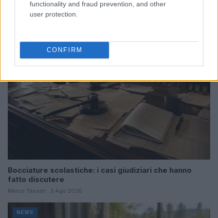
emozioni e canti
functionality and fraud prevention, and other
Marco Tessari · 3 Ago 2026
user protection.
NEWS
CONFIRM
Bocciature scolastiche: i casi giudiziari che hanno
fatto discutere
Marco Tessari · 3 Ago 2026
NEWS