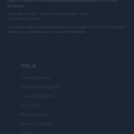
milano-cortina.com è una proprietà di AdHub Media S.r.l. — REA
2729933
Copyright © 2026 · Edito da AdHub Media — Italia
Tutti i diritti riservati
I contenuti sono curati dalla redazione con il supporto di strumenti digitali e
realizzati in collaborazione con autori indipendenti.
ITALIA
Casa Magazine
Cineverse Magazine
Donne Magazine
Food Blog
Milano Notizie
Motor Magazine
Notizie.it