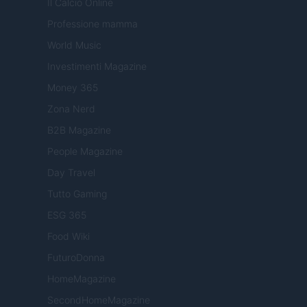
Il Calcio Online
Professione mamma
World Music
Investimenti Magazine
Money 365
Zona Nerd
B2B Magazine
People Magazine
Day Travel
Tutto Gaming
ESG 365
Food Wiki
FuturoDonna
HomeMagazine
SecondHomeMagazine