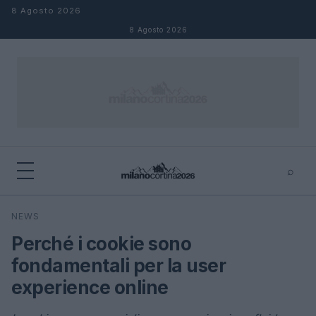
Salta al contenuto
8 Agosto 2026
8 Agosto 2026
⌕
×
⌕
NEWS
Cerca
Perché i cookie sono
fondamentali per la user
experience online