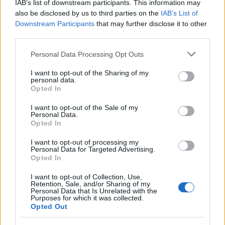
IAB’s list of downstream participants. This information may
also be disclosed by us to third parties on the
IAB’s List of
Downstream Participants
that may further disclose it to other
third parties.
AUTORE
Please note that this website/app uses one or more Google
Personal Data Processing Opt Outs
AiAdhubMedia
services and may gather and store information including but
not limited to your visit or usage behaviour. You may click to
I want to opt-out of the Sharing of my
personal data.
grant or deny consent to Google and its third-party tags to
Opted In
use your data for below specified purposes in below Google
consent section.
I want to opt-out of the Sale of my
Personal Data.
Opted In
I want to opt-out of processing my
Personal Data for Targeted Advertising.
Opted In
I want to opt-out of Collection, Use,
Retention, Sale, and/or Sharing of my
Personal Data that Is Unrelated with the
Purposes for which it was collected.
Opted Out