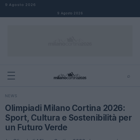
Salta al contenuto
9 Agosto 2026
9 Agosto 2026
⌕
×
⌕
NEWS
Cerca
Olimpiadi Milano Cortina 2026:
Sport, Cultura e Sostenibilità per
un Futuro Verde