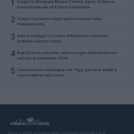
1
Scopri le Olimpiadi Milano Cortina: Sport, Cultura e
Innovazione per un Futuro Sostenibile
2
Scopri il paradiso degli sport invernali nella
Kleinwalsertal
3
Auto a noleggio a Cortina d’Ampezzo: soluzioni
pratiche e prezzi chiari
4
Bob Dylan in concerto: date e luoghi delle esibizioni
italiane di novembre 2026
5
Camminare in montagna con i figli: percorsi adatti e
cosa mettere nello zaino
Verso il 2026: la magia delle Olimpiadi invernali tra le