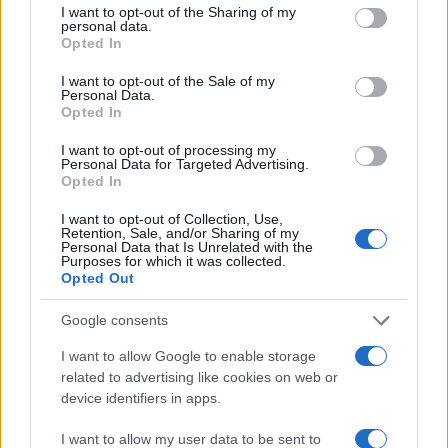
not limited to your visit or usage behaviour. You may click to
I want to opt-out of the Sharing of my
personal data.
grant or deny consent to Google and its third-party tags to
Opted In
use your data for below specified purposes in below Google
consent section.
I want to opt-out of the Sale of my
Personal Data.
Opted In
I want to opt-out of processing my
Personal Data for Targeted Advertising.
Opted In
I want to opt-out of Collection, Use,
Retention, Sale, and/or Sharing of my
Personal Data that Is Unrelated with the
Dove la montagna incontra il cinema: i vincitori del
Purposes for which it was collected.
Cervino CineMountain
Opted Out
Marco Tessari · 6 Ago 2026
Google consents
MILANOCORTINA26 (I LUOGHI)
I want to allow Google to enable storage
related to advertising like cookies on web or
device identifiers in apps.
I want to allow my user data to be sent to