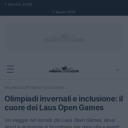
Salta al contenuto
7 Agosto 2026
7 Agosto 2026
⌕
×
⌕
MILANOCORTINA26 (I LUOGHI)
Cerca
Olimpiadi invernali e inclusione: il
cuore dei Laus Open Games
Un viaggio nel mondo dei Laus Open Games, dove
sport e inclusione si incontrano per dare vita a eventi