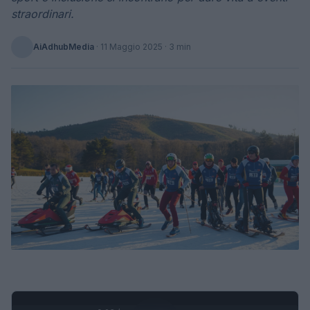
straordinari.
AiAdhubMedia
·
11 Maggio 2025
· 3 min