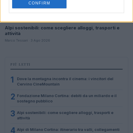
CONFIRM
Alpi sostenibili: come scegliere alloggi, trasporti e
attività
Marco Tessari · 3 Ago 2026
PIÙ LETTI
1
Dove la montagna incontra il cinema: i vincitori del
Cervino CineMountain
2
Fondazione Milano Cortina: debiti da un miliardo e il
sostegno pubblico
3
Alpi sostenibili: come scegliere alloggi, trasporti e
attività
4
Alpi di Milano Cortina: itinerario tra valli, collegamenti