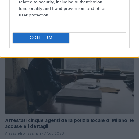
related to security, including authentication
Come scegliere le scarpe da running donna: comfort
functionality and fraud prevention, and other
e performance
user protection.
Marco Tessari · 8 Ago 2026
NEWS
CONFIRM
Arrestati cinque agenti della polizia locale di Milano: le
accuse e i dettagli
Alessandro Tassinari · 7 Ago 2026