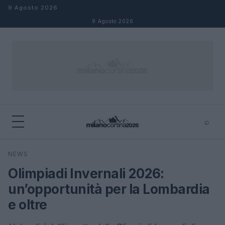
Salta al contenuto
9 Agosto 2026
9 Agosto 2026
⌕
×
⌕
NEWS
Cerca
Olimpiadi Invernali 2026:
un’opportunità per la Lombardia
e oltre