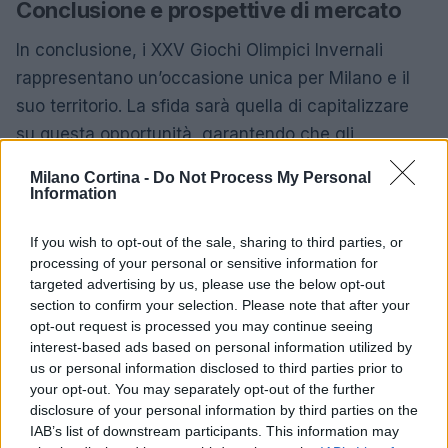
Conclusione e prospettive di mercato
In conclusione, i XXV Giochi Olimpici Invernali
rappresentano un’occasione unica per Milano e il
suo territorio. La sfida sarà quella di capitalizzare
su questa opportunità, garantendo che gli
investimenti e le infrastrutture create siano
Milano Cortina -
Do Not Process My Personal
sostenibili e producano benefici a lungo termine.
Information
Come analista fintech, osservo con attenzione
If you wish to opt-out of the sale, sharing to third parties, or
come eventi di questo tipo possano influenzare non
processing of your personal or sensitive information for
solo l’economia locale, ma anche il panorama
targeted advertising by us, please use the below opt-out
finanziario internazionale. Con le giuste strategie e
section to confirm your selection. Please note that after your
opt-out request is processed you may continue seeing
una pianificazione accurata, Milano potrebbe
interest-based ads based on personal information utilized by
diventare un modello per futuri eventi olimpici e per
us or personal information disclosed to third parties prior to
lo sviluppo urbano sostenibile.
Sei pronto a vivere
your opt-out. You may separately opt-out of the further
disclosure of your personal information by third parties on the
questa trasformazione?
IAB’s list of downstream participants. This information may