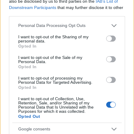
also be disclosed by us to third parties on the
IAB’s List of
Downstream Participants
that may further disclose it to other
third parties.
AUTORE
AiAdhubMedia
Please note that this website/app uses one or more Google
Personal Data Processing Opt Outs
services and may gather and store information including but
not limited to your visit or usage behaviour. You may click to
I want to opt-out of the Sharing of my
personal data.
grant or deny consent to Google and its third-party tags to
Opted In
use your data for below specified purposes in below Google
consent section.
I want to opt-out of the Sale of my
Personal Data.
Opted In
I want to opt-out of processing my
Personal Data for Targeted Advertising.
Opted In
I want to opt-out of Collection, Use,
Retention, Sale, and/or Sharing of my
Personal Data that Is Unrelated with the
Purposes for which it was collected.
Opted Out
Google consents