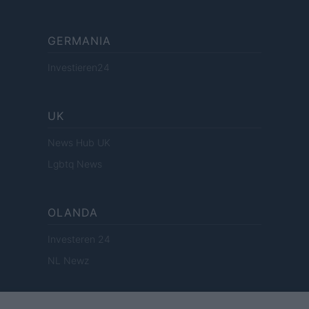
GERMANIA
Investieren24
UK
News Hub UK
Lgbtq News
OLANDA
Investeren 24
NL Newz