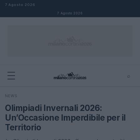
Salta al contenuto
7 Agosto 2026
7 Agosto 2026
⌕
×
⌕
NEWS
Cerca
Olimpiadi Invernali 2026:
Un’Occasione Imperdibile per il
Territorio