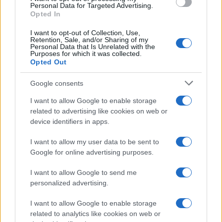
Personal Data for Targeted Advertising.
Opted In
Continua a leggere
I want to opt-out of Collection, Use,
Retention, Sale, and/or Sharing of my
Personal Data that Is Unrelated with the
Purposes for which it was collected.
MILANOCORTINA26 (I LUOGHI)
Opted Out
Google consents
I want to allow Google to enable storage
related to advertising like cookies on web or
device identifiers in apps.
I want to allow my user data to be sent to
Google for online advertising purposes.
I want to allow Google to send me
personalized advertising.
Dove la montagna incontra il cinema: i vincitori del
I want to allow Google to enable storage
Cervino CineMountain
related to analytics like cookies on web or
Marco Tessari · 6 Ago 2026