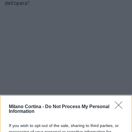
dell’opera”.
Milano Cortina -
Do Not Process My Personal
Information
If you wish to opt-out of the sale, sharing to third parties, or
AUTORE
processing of your personal or sensitive information for