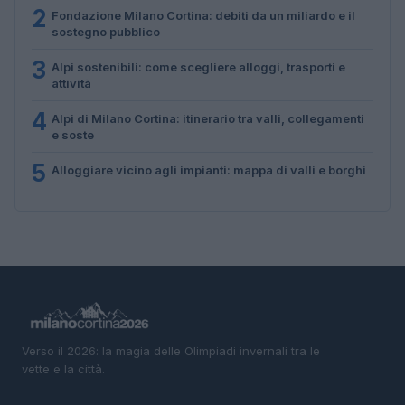
2
Fondazione Milano Cortina: debiti da un miliardo e il
sostegno pubblico
3
Alpi sostenibili: come scegliere alloggi, trasporti e
attività
4
Alpi di Milano Cortina: itinerario tra valli, collegamenti
e soste
5
Alloggiare vicino agli impianti: mappa di valli e borghi
Verso il 2026: la magia delle Olimpiadi invernali tra le
vette e la città.