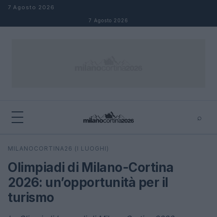
Salta al contenuto
7 Agosto 2026
7 Agosto 2026
⌕
×
⌕
MILANOCORTINA26 (I LUOGHI)
Cerca
Olimpiadi di Milano-Cortina
2026: un’opportunità per il
turismo