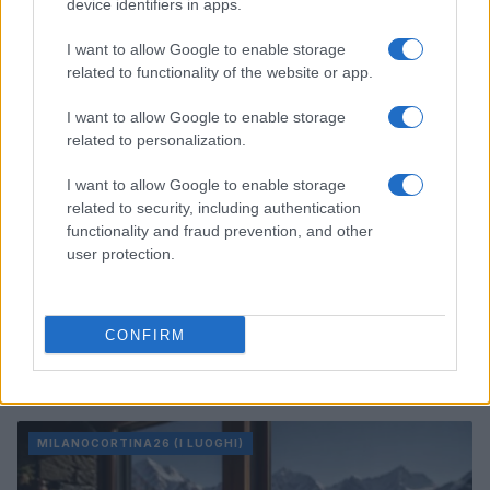
device identifiers in apps.
MILANOCORTINA26 (I LUOGHI)
I want to allow Google to enable storage
related to functionality of the website or app.
I want to allow Google to enable storage
related to personalization.
I want to allow Google to enable storage
related to security, including authentication
functionality and fraud prevention, and other
user protection.
CONFIRM
Fondazione Milano Cortina: debiti da un miliardo e il
sostegno pubblico
Marco Tessari · 5 Ago 2026
MILANOCORTINA26 (I LUOGHI)