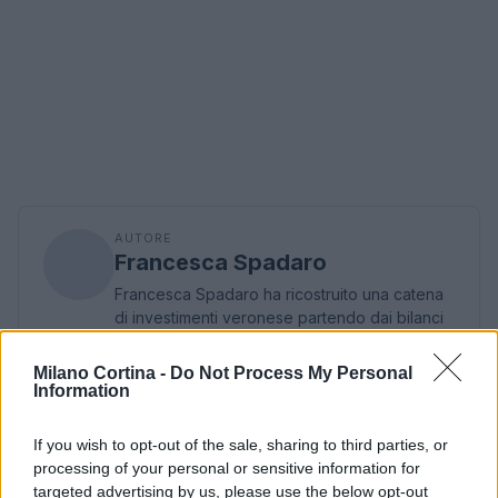
AUTORE
Francesca Spadaro
Francesca Spadaro ha ricostruito una catena
di investimenti veronese partendo dai bilanci
depositati alla Camera di Commercio; è
analista finanziaria che coordina dossier su
Milano Cortina -
Do Not Process My Personal
PMI e mercati. Laureata in economia,
Information
collabora con camerali locali e cura
newsletter economiche territoriali.
If you wish to opt-out of the sale, sharing to third parties, or
processing of your personal or sensitive information for
targeted advertising by us, please use the below opt-out