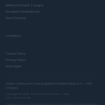
MIlanoCortina26 (i luoghi)
Discipline Paralimpiche
Neve Estrema
MAGAZINE
Contattaci
LEGALE
Cookie Policy
Privacy Policy
Note legali
milano-cortina.com è una proprietà di AdHub Media S.r.l. — REA
2729933
Copyright © 2026 · Edito da AdHub Media — Italia
Tutti i diritti riservati
I contenuti sono curati dalla redazione con il supporto di strumenti digitali e