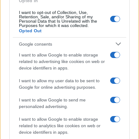
Opted In
Continua a leggere
I want to opt-out of Collection, Use,
Retention, Sale, and/or Sharing of my
NEWS
Personal Data that Is Unrelated with the
Purposes for which it was collected.
Opted Out
Google consents
I want to allow Google to enable storage
related to advertising like cookies on web or
device identifiers in apps.
I want to allow my user data to be sent to
Google for online advertising purposes.
I want to allow Google to send me
Don Antonio Mazzi: l’ultimo saluto a Milano tra
personalized advertising.
emozioni e canti
Marco Tessari · 3 Ago 2026
I want to allow Google to enable storage
related to analytics like cookies on web or
device identifiers in apps.
NEWS