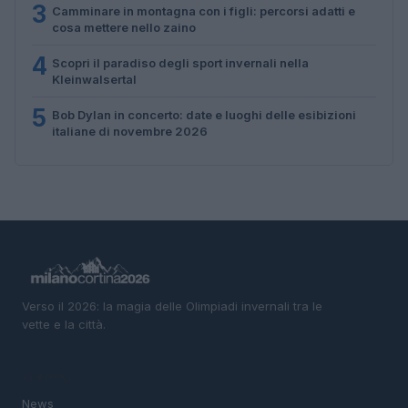
3
Camminare in montagna con i figli: percorsi adatti e
cosa mettere nello zaino
4
Scopri il paradiso degli sport invernali nella
Kleinwalsertal
5
Bob Dylan in concerto: date e luoghi delle esibizioni
italiane di novembre 2026
Verso il 2026: la magia delle Olimpiadi invernali tra le
vette e la città.
SEZIONI
News