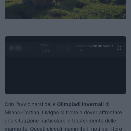
0:28 /
Ad
hub
Media
POWERED
1
/
4
1:20
BY
Con l’avvicinarsi delle
Olimpiadi invernali
di
Milano-Cortina, Livigno si trova a dover affrontare
una situazione particolare: il trasferimento delle
marmotte. Questi piccoli mammiferi, noti per i loro