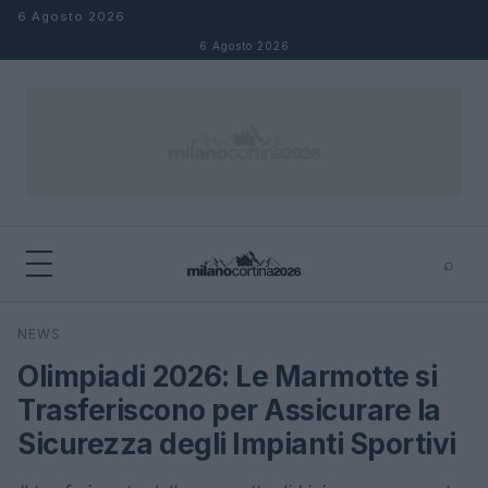
Salta al contenuto
6 Agosto 2026
6 Agosto 2026
⌕
×
⌕
NEWS
Cerca
Olimpiadi 2026: Le Marmotte si
Trasferiscono per Assicurare la
Sicurezza degli Impianti Sportivi