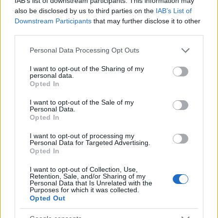
IAB’s list of downstream participants. This information may
also be disclosed by us to third parties on the
IAB’s List of
Downstream Participants
that may further disclose it to other
third parties.
Please note that this website/app uses one or more Google
Personal Data Processing Opt Outs
services and may gather and store information including but
not limited to your visit or usage behaviour. You may click to
I want to opt-out of the Sharing of my
personal data.
grant or deny consent to Google and its third-party tags to
Continua a leggere
Opted In
use your data for below specified purposes in below Google
consent section.
I want to opt-out of the Sale of my
Personal Data.
NEWS
Opted In
I want to opt-out of processing my
Personal Data for Targeted Advertising.
Opted In
I want to opt-out of Collection, Use,
Retention, Sale, and/or Sharing of my
Personal Data that Is Unrelated with the
Purposes for which it was collected.
Opted Out