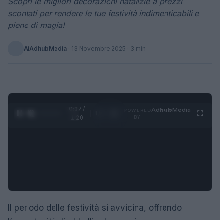
Scopri le migliori decorazioni natalizie a prezzi
scontati per rendere le tue festività indimenticabili e
piene di magia!
AiAdhubMedia
·
13 Novembre 2025
· 3 min
0:28 /
Ad
hub
Media
POWERED
1
/
4
1:20
BY
Il periodo delle festività si avvicina, offrendo