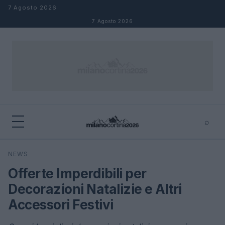
Salta al contenuto
7 Agosto 2026
7 Agosto 2026
⌕
×
⌕
NEWS
Cerca
Offerte Imperdibili per
Decorazioni Natalizie e Altri
Accessori Festivi