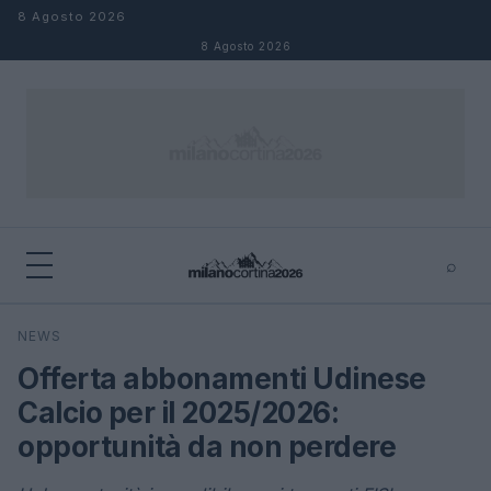
Salta al contenuto
8 Agosto 2026
8 Agosto 2026
⌕
×
⌕
NEWS
Cerca
Offerta abbonamenti Udinese
Calcio per il 2025/2026:
opportunità da non perdere