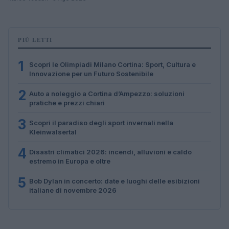
PIÙ LETTI
1
Scopri le Olimpiadi Milano Cortina: Sport, Cultura e
Innovazione per un Futuro Sostenibile
2
Auto a noleggio a Cortina d’Ampezzo: soluzioni
pratiche e prezzi chiari
3
Scopri il paradiso degli sport invernali nella
Kleinwalsertal
4
Disastri climatici 2026: incendi, alluvioni e caldo
estremo in Europa e oltre
5
Bob Dylan in concerto: date e luoghi delle esibizioni
italiane di novembre 2026