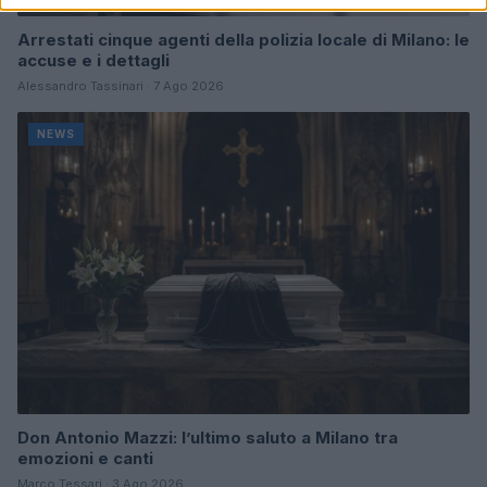
Arrestati cinque agenti della polizia locale di Milano: le
accuse e i dettagli
Alessandro Tassinari · 7 Ago 2026
NEWS
Don Antonio Mazzi: l’ultimo saluto a Milano tra
emozioni e canti
Marco Tessari · 3 Ago 2026