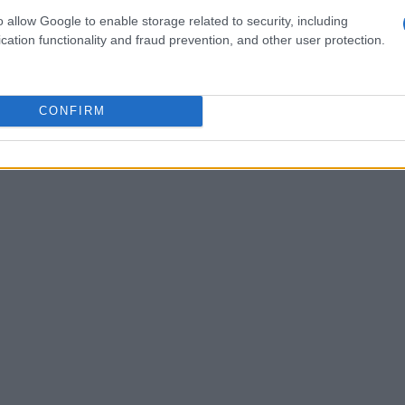
ne delle storiche Ferriere di Premadio sono in fase
o allow Google to enable storage related to security, including
letati entro la fine dell’anno. Questo intervento
cation functionality and fraud prevention, and other user protection.
o storico della zona, ma anche a trasformarlo in
in fase di sviluppo anche un progetto di
CONFIRM
tende rendere questo spazio ancora più fruibile e