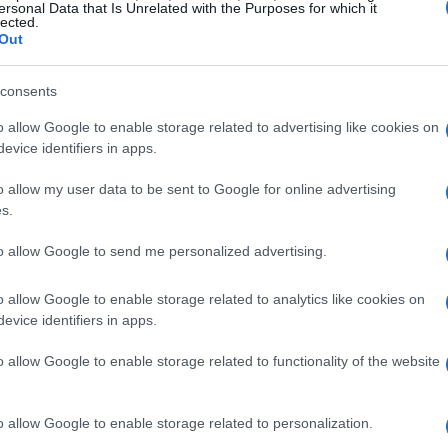
opassaggio presso gli impianti di risalita della
ersonal Data that Is Unrelated with the Purposes for which it
lected.
funzionale di Rasin, che si propone di potenziare
Out
à.
consents
t
o allow Google to enable storage related to advertising like cookies on
evice identifiers in apps.
esenta un’altra importante iniziativa, volta a
o allow my user data to be sent to Google for online advertising
er gli sport invernali. Queste strutture non solo
s.
 locale, ma contribuiranno anche ad incrementare
to allow Google to send me personalized advertising.
nvernali. La preparazione per le Olimpiadi non è
omica, ma anche un momento di grande
o allow Google to enable storage related to analytics like cookies on
ntità della comunità locale.
evice identifiers in apps.
o allow Google to enable storage related to functionality of the website
zazione del territorio
 portando avanti anche altre iniziative
o allow Google to enable storage related to personalization.