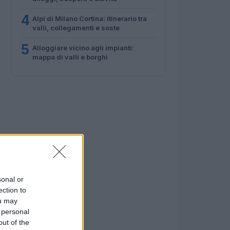
4
Alpi di Milano Cortina: itinerario tra
valli, collegamenti e soste
5
Alloggiare vicino agli impianti:
mappa di valli e borghi
sonal or
ection to
ou may
 personal
out of the