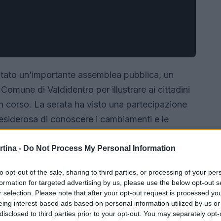
pitato un’importante assemblea pubblica, un
mune di Valdidentro per illustrare ai cittadini
in corso. La serata ha visto una partecipazione
desiderosa di conoscere i cambiamenti e le
itorio.
rtina -
Do Not Process My Personal Information
to opt-out of the sale, sharing to third parties, or processing of your per
formation for targeted advertising by us, please use the below opt-out s
r selection. Please note that after your opt-out request is processed y
eing interest-based ads based on personal information utilized by us or
disclosed to third parties prior to your opt-out. You may separately opt-