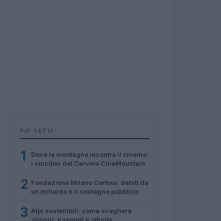
PIÙ LETTI
1
Dove la montagna incontra il cinema:
i vincitori del Cervino CineMountain
2
Fondazione Milano Cortina: debiti da
un miliardo e il sostegno pubblico
3
Alpi sostenibili: come scegliere
alloggi, trasporti e attività