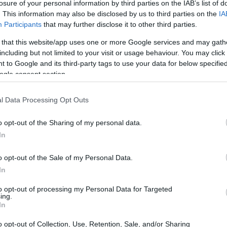
losure of your personal information by third parties on the IAB’s list of
. This information may also be disclosed by us to third parties on the
IA
Participants
that may further disclose it to other third parties.
 that this website/app uses one or more Google services and may gath
including but not limited to your visit or usage behaviour. You may click 
 to Google and its third-party tags to use your data for below specifi
ogle consent section.
l Data Processing Opt Outs
o opt-out of the Sharing of my personal data.
ivo
In
iliano Trabucchi ha presentato un piano
o opt-out of the Sale of my Personal Data.
, tutti finanziati con i fondi olimpici, in vista
In
 2026. Tra le opere più rilevanti, spicca la
to opt-out of processing my Personal Data for Targeted
ing.
laccia, un progetto pensato per migliorare la
In
ipali punti di interesse della zona. Non meno
o opt-out of Collection, Use, Retention, Sale, and/or Sharing