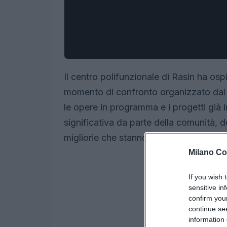
Il centro polifunzionale di Rasin ha os
momento di confronto organizzato dal Co
le opere in programma e i progetti già 
significativa da parte della comunità, 
migliorie che stanno per arrivare sul terr
Milano Co
If you wish 
sensitive in
confirm you
continue se
information 