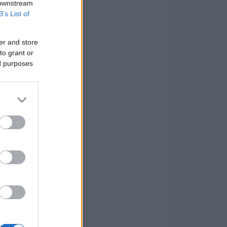
 downstream
B’s List of
er and store
to grant or
ed purposes