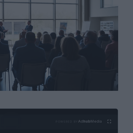
Ad
hub
Media
POWERED BY