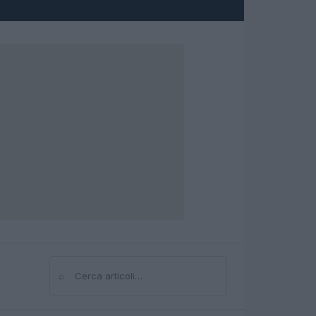
⌕
Cerca