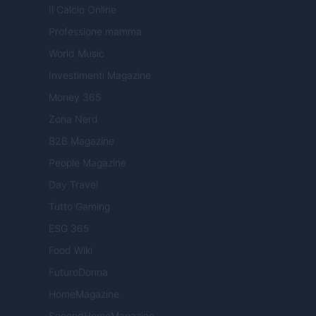
Il Calcio Online
Professione mamma
World Music
Investimenti Magazine
Money 365
Zona Nerd
B2B Magazine
People Magazine
Day Travel
Tutto Gaming
ESG 365
Food Wiki
FuturoDonna
HomeMagazine
SecondHomeMagazine