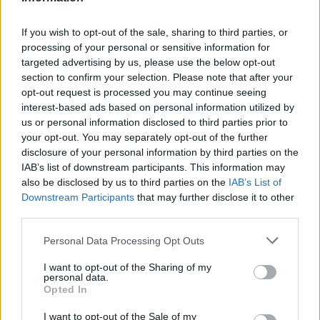
Susanna Cardinale ha ritrovato una serie di
lettere d'epoca nel fondo parrocchiale di
Verona, fonte di un approfondimento sulla
If you wish to opt-out of the sale, sharing to third parties, or
memoria cittadina; è collaboratrice storica che
processing of your personal or sensitive information for
redige dossier e guide tematiche. Ha studi
targeted advertising by us, please use the below opt-out
letteratura e partecipa a letture pubbliche
section to confirm your selection. Please note that after your
nelle librerie veronesi.
opt-out request is processed you may continue seeing
interest-based ads based on personal information utilized by
us or personal information disclosed to third parties prior to
your opt-out. You may separately opt-out of the further
disclosure of your personal information by third parties on the
IAB’s list of downstream participants. This information may
also be disclosed by us to third parties on the
IAB’s List of
Downstream Participants
that may further disclose it to other
third parties.
Please note that this website/app uses one or more Google
Personal Data Processing Opt Outs
services and may gather and store information including but
not limited to your visit or usage behaviour. You may click to
I want to opt-out of the Sharing of my
personal data.
grant or deny consent to Google and its third-party tags to
Opted In
use your data for below specified purposes in below Google
consent section.
I want to opt-out of the Sale of my