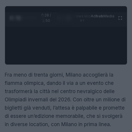
0:29 /
Ad
hub
Media
POWERED
1
/
4
1:50
BY
Fra meno di trenta giorni, Milano accoglierà la
fiamma olimpica, dando il via a un evento che
trasformerà la città nel centro nevralgico delle
Olimpiadi invernali del 2026. Con oltre un milione di
biglietti già venduti, l’attesa è palpabile e promette
di essere un’edizione memorabile, che si svolgerà
in diverse location, con Milano in prima linea.