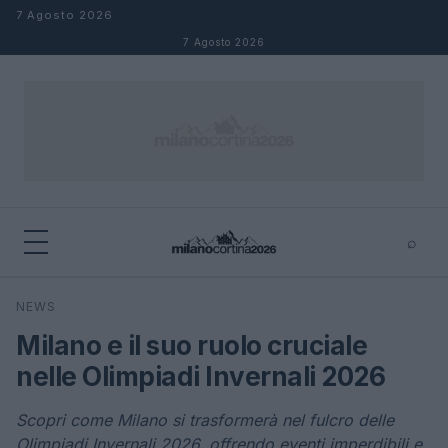
Salta al contenuto
7 Agosto 2026
7 Agosto 2026
⌕
×
⌕
NEWS
Cerca
Milano e il suo ruolo cruciale
nelle Olimpiadi Invernali 2026
Scopri come Milano si trasformerà nel fulcro delle
Olimpiadi Invernali 2026, offrendo eventi imperdibili e