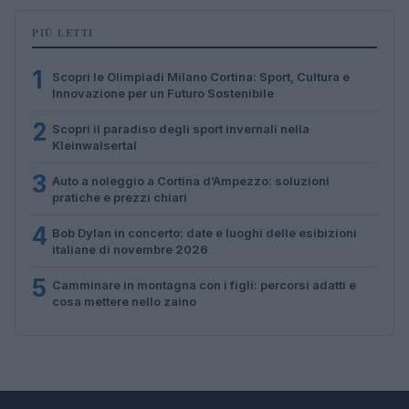
PIÙ LETTI
1
Scopri le Olimpiadi Milano Cortina: Sport, Cultura e
Innovazione per un Futuro Sostenibile
2
Scopri il paradiso degli sport invernali nella
Kleinwalsertal
3
Auto a noleggio a Cortina d’Ampezzo: soluzioni
pratiche e prezzi chiari
4
Bob Dylan in concerto: date e luoghi delle esibizioni
italiane di novembre 2026
5
Camminare in montagna con i figli: percorsi adatti e
cosa mettere nello zaino