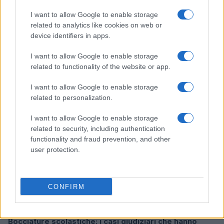
I want to allow Google to enable storage
related to analytics like cookies on web or
device identifiers in apps.
Don Antonio Mazzi: l’ultimo saluto a Milano tra
emozioni e canti
I want to allow Google to enable storage
Marco Tessari · 3 Ago 2026
related to functionality of the website or app.
NEWS
I want to allow Google to enable storage
related to personalization.
I want to allow Google to enable storage
related to security, including authentication
functionality and fraud prevention, and other
user protection.
CONFIRM
Bocciature scolastiche: i casi giudiziari che hanno