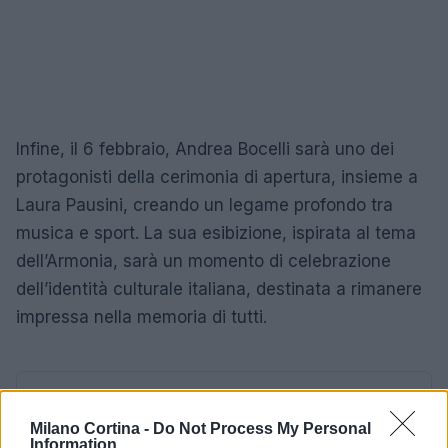
Infine, il 6 febbraio, Andrea Bocelli sarà uno dei
protagonisti della cerimonia di apertura, insieme a
Laura Pausini, creando un legame profondo tra
musica e sport. La sua esibizione, ispirata al tema
dell’Armonia, sarà un momento di celebrazione
dell’identità culturale italiana, destinata a rimanere
impressa nella memoria di tutti.
AUTORE
Susanna Cardinale
Milano Cortina -
Do Not Process My Personal
Information