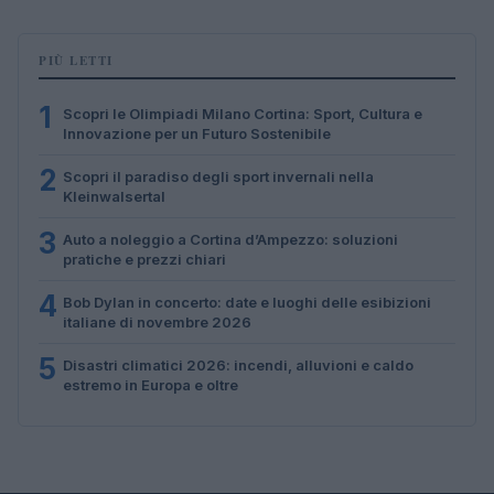
PIÙ LETTI
1
Scopri le Olimpiadi Milano Cortina: Sport, Cultura e
Innovazione per un Futuro Sostenibile
2
Scopri il paradiso degli sport invernali nella
Kleinwalsertal
3
Auto a noleggio a Cortina d’Ampezzo: soluzioni
pratiche e prezzi chiari
4
Bob Dylan in concerto: date e luoghi delle esibizioni
italiane di novembre 2026
5
Disastri climatici 2026: incendi, alluvioni e caldo
estremo in Europa e oltre