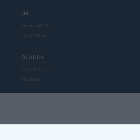
UK
News Hub UK
Lgbtq News
OLANDA
Investeren 24
NL Newz