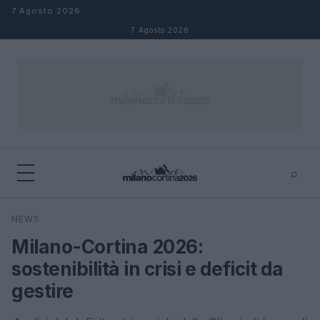
Salta al contenuto
7 Agosto 2026
7 Agosto 2026
⌕
×
⌕
NEWS
Cerca
Milano-Cortina 2026:
sostenibilità in crisi e deficit da
gestire