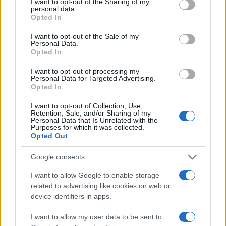
not limited to your visit or usage behaviour. You may click to
I want to opt-out of the Sharing of my
personal data.
grant or deny consent to Google and its third-party tags to
Opted In
use your data for below specified purposes in below Google
consent section.
I want to opt-out of the Sale of my
Personal Data.
Opted In
I want to opt-out of processing my
Personal Data for Targeted Advertising.
Opted In
I want to opt-out of Collection, Use,
Retention, Sale, and/or Sharing of my
Don Antonio Mazzi: l’ultimo saluto a Milano tra
Personal Data that Is Unrelated with the
emozioni e canti
Purposes for which it was collected.
Opted Out
Marco Tessari · 3 Ago 2026
Google consents
NEWS
I want to allow Google to enable storage
related to advertising like cookies on web or
device identifiers in apps.
I want to allow my user data to be sent to