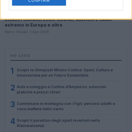
CONFIRM
Disastri climatici 2026: incendi, alluvioni e caldo
estremo in Europa e oltre
Marco Tessari · 1 Ago 2026
PIÙ LETTI
1
Scopri le Olimpiadi Milano Cortina: Sport, Cultura e
Innovazione per un Futuro Sostenibile
2
Auto a noleggio a Cortina d’Ampezzo: soluzioni
pratiche e prezzi chiari
3
Camminare in montagna con i figli: percorsi adatti e
cosa mettere nello zaino
4
Scopri il paradiso degli sport invernali nella
Kleinwalsertal