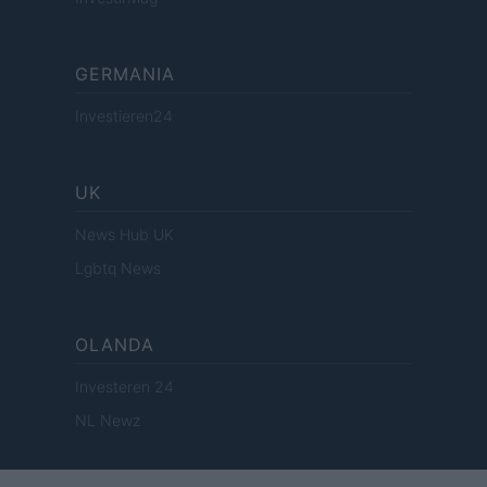
GERMANIA
Investieren24
UK
News Hub UK
Lgbtq News
OLANDA
Investeren 24
NL Newz