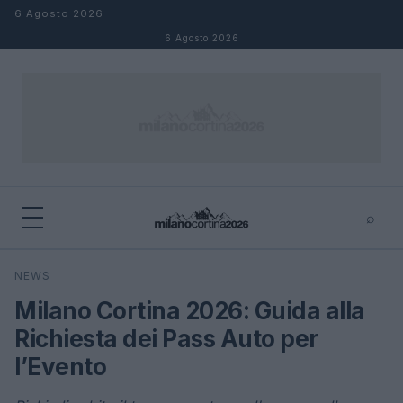
Salta al contenuto
6 Agosto 2026
6 Agosto 2026
⌕
×
⌕
NEWS
Cerca
Milano Cortina 2026: Guida alla
Richiesta dei Pass Auto per
l’Evento