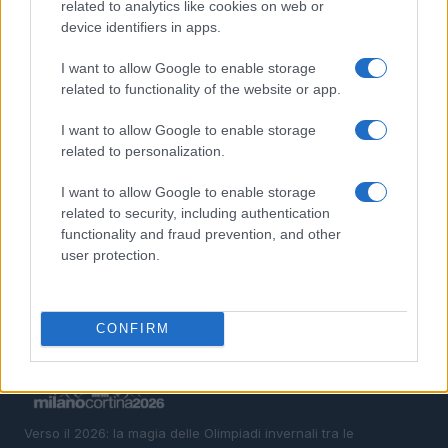
related to analytics like cookies on web or
1
Nuove combinazioni di carcasse e mescole per
device identifiers in apps.
pneumatici MTB Gravity di Continental
I want to allow Google to enable storage
2
Escursione in montagna finisce in tragedia: 14enne
related to functionality of the website or app.
muore sul Latemar
3
Pericolo valanghe: leggere bollettini e segnali per
I want to allow Google to enable storage
decisioni sicure
related to personalization.
4
Kit invernale auto e zaino: tecniche per neve estrema
I want to allow Google to enable storage
related to security, including authentication
5
Snowboard freeride nelle Alpi: linee rapide e sicurezza
functionality and fraud prevention, and other
user protection.
CONFIRM
Verso il 2026: la magia delle Olimpiadi invernali tra le