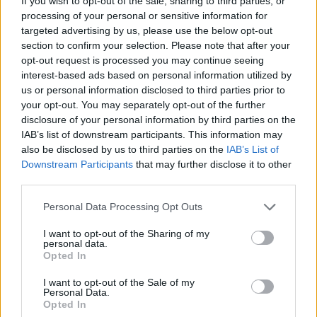
If you wish to opt-out of the sale, sharing to third parties, or
Nuove combinazioni di carcasse e mescole per
processing of your personal or sensitive information for
pneumatici MTB Gravity di Continental
targeted advertising by us, please use the below opt-out
Camilla Bellini · 7 Ago 2026
section to confirm your selection. Please note that after your
opt-out request is processed you may continue seeing
NEVE ESTREMA
interest-based ads based on personal information utilized by
us or personal information disclosed to third parties prior to
your opt-out. You may separately opt-out of the further
disclosure of your personal information by third parties on the
IAB’s list of downstream participants. This information may
also be disclosed by us to third parties on the
IAB’s List of
Downstream Participants
that may further disclose it to other
third parties.
Please note that this website/app uses one or more Google
Personal Data Processing Opt Outs
services and may gather and store information including but
not limited to your visit or usage behaviour. You may click to
I want to opt-out of the Sharing of my
personal data.
grant or deny consent to Google and its third-party tags to
Opted In
use your data for below specified purposes in below Google
Escursione in montagna finisce in tragedia: 14enne
muore sul Latemar
consent section.
I want to opt-out of the Sale of my
Personal Data.
Marco Tessari · 6 Ago 2026
Opted In