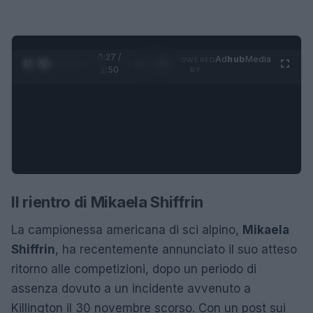
0:28 /
Ad
hub
Media
POWERED
1
/
4
1:50
BY
Il rientro di Mikaela Shiffrin
La campionessa americana di sci alpino,
Mikaela
Shiffrin
, ha recentemente annunciato il suo atteso
ritorno alle competizioni, dopo un periodo di
assenza dovuto a un incidente avvenuto a
Killington il 30 novembre scorso. Con un post sui