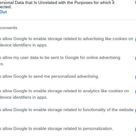
ersonal Data that Is Unrelated with the Purposes for which it
lected.
Out
consents
io durante la seconda manche del gigante di
o allow Google to enable storage related to advertising like cookies on
go percorso di recupero. L’incidente le ha
evice identifiers in apps.
ne al fianco, che ha richiesto un intervento
o allow my user data to be sent to Google for online advertising
hiffrin ha mantenuto un atteggiamento positivo e
s.
ettivo di tornare in forma per affrontare le sfide
unicato ai suoi fan: “Courchevel 30 gennaio. Ci
to allow Google to send me personalized advertising.
o allow Google to enable storage related to analytics like cookies on
evice identifiers in apps.
ive
o allow Google to enable storage related to functionality of the website
nto di gioia per i suoi sostenitori, ma anche
re a un traguardo storico: la sua centesima
o allow Google to enable storage related to personalization.