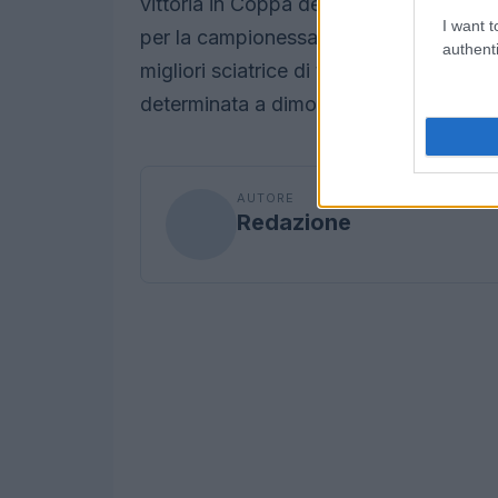
vittoria in Coppa del Mondo. Questo ob
I want t
per la campionessa, che ha dimostrato n
authenti
migliori sciatrice di tutti i tempi. La c
determinata a dimostrare il suo valore e
AUTORE
Redazione