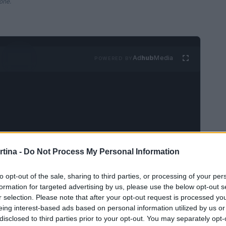
ione.
Ad
hub
Media
POWERED BY
rtina -
Do Not Process My Personal Information
in
to opt-out of the sale, sharing to third parties, or processing of your per
n infortunio,
Mikaela Shiffrin
è pronta a tornare
formation for targeted advertising by us, please use the below opt-out s
r selection. Please note that after your opt-out request is processed y
annunciato il suo rientro in pista per lo slalom
eing interest-based ads based on personal information utilized by us or
naio. Questo evento rappresenta l’ultima gara
disclosed to third parties prior to your opt-out. You may separately opt-