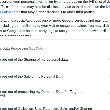
ti Mondiali di Saalbach
, che si svolgeranno
losure of your personal information by third parties on the IAB’s list of
. This information may also be disclosed by us to third parties on the
IA
 ritorno è stata accolta con entusiasmo dai fan e
Participants
that may further disclose it to other third parties.
 l’ora di rivedere la Shiffrin in azione.
 that this website/app uses one or more Google services and may gath
including but not limited to your visit or usage behaviour. You may click 
 to Google and its third-party tags to use your data for below specifi
ogle consent section.
l Data Processing Opt Outs
o opt-out of the Sharing of my personal data.
In
o opt-out of the Sale of my Personal Data.
In
to opt-out of processing my Personal Data for Targeted
ing.
In
o opt-out of Collection, Use, Retention, Sale, and/or Sharing