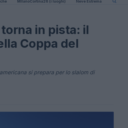
iche
MIlanoCortina26 (i luoghi)
Neve Estrema
torna in pista: il
ella Coppa del
americana si prepara per lo slalom di