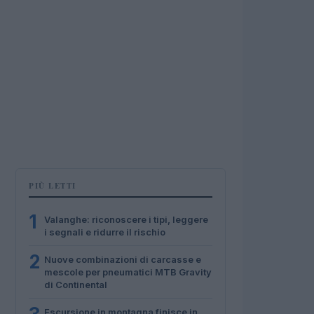
PIÙ LETTI
1
Valanghe: riconoscere i tipi, leggere
i segnali e ridurre il rischio
2
Nuove combinazioni di carcasse e
mescole per pneumatici MTB Gravity
di Continental
Escursione in montagna finisce in