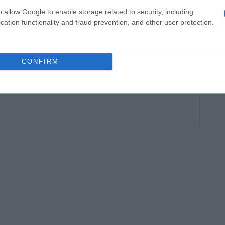
iettivo rappresenta una motivazione ulteriore
o allow Google to enable storage related to security, including
el corso della sua carriera di essere una delle
cation functionality and fraud prevention, and other user protection.
ompetizione sarà agguerrita, ma Shiffrin è
 a riconquistare il podio.
CONFIRM