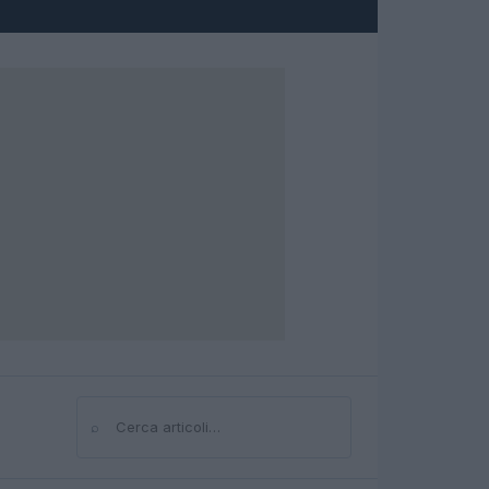
⌕
Cerca