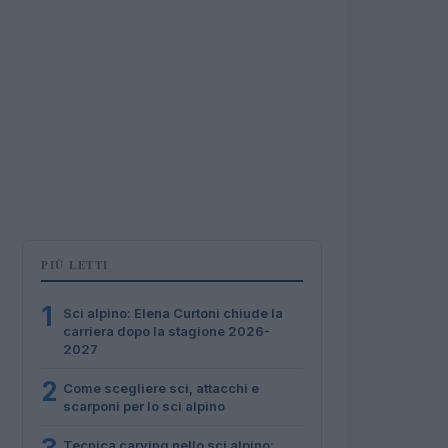
PIÙ LETTI
1
Sci alpino: Elena Curtoni chiude la
carriera dopo la stagione 2026-
2027
2
Come scegliere sci, attacchi e
scarponi per lo sci alpino
Tecnica carving nello sci alpino: