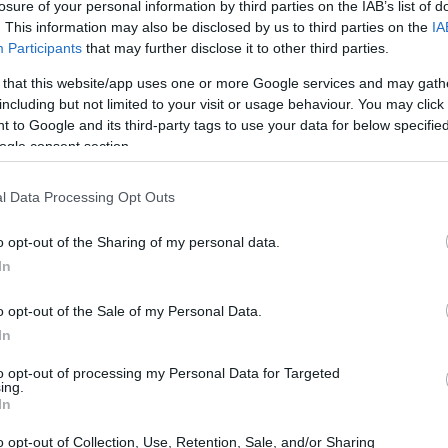
losure of your personal information by third parties on the IAB’s list of
. This information may also be disclosed by us to third parties on the
IA
Participants
that may further disclose it to other third parties.
 that this website/app uses one or more Google services and may gath
including but not limited to your visit or usage behaviour. You may click 
 to Google and its third-party tags to use your data for below specifi
ogle consent section.
l Data Processing Opt Outs
o opt-out of the Sharing of my personal data.
In
 nevi
o opt-out of the Sale of my Personal Data.
In
28 anni, si è affermata come una delle atlete più
to opt-out of processing my Personal Data for Targeted
e invernali. Originaria di Cuneo, in Piemonte, ha
ing.
In
a, ma è stato solo negli ultimi anni che ha
 e, soprattutto, dei media. Con un palmarès che
o opt-out of Collection, Use, Retention, Sale, and/or Sharing