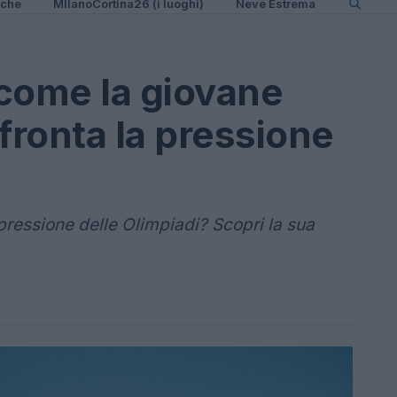
iche
MIlanoCortina26 (i luoghi)
Neve Estrema
come la giovane
ronta la pressione
pressione delle Olimpiadi? Scopri la sua