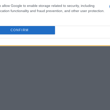
, ogni curva, ogni salto. Questo mi aiuta a
o allow Google to enable storage related to security, including
cation functionality and fraud prevention, and other user protection.
e, il supporto della sua squadra e dei suoi
are, avere un team affiatato significa avere più
CONFIRM