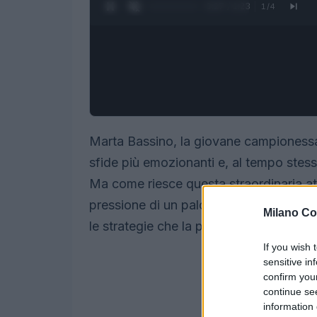
0:28 / 1:23
1
/
4
Marta Bassino, la giovane campionessa d
sfide più emozionanti e, al tempo stesso
Ma come riesce questa straordinaria atl
pressione di un palcoscenico così gra
Milano Co
le strategie che la portano a brillare an
If you wish 
sensitive in
confirm you
continue se
information 