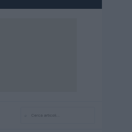
⌕
Cerca