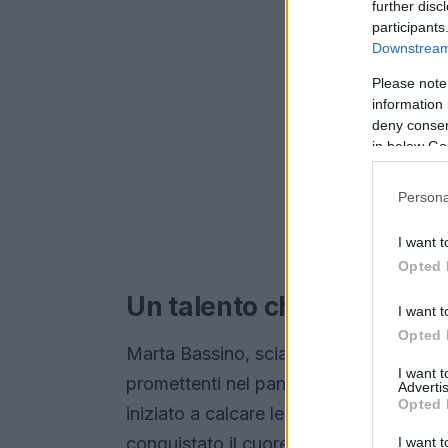
further disc
participants
Downstream 
Please note
information 
deny consent
in below Go
Persona
I want t
Opted 
Un talento che brilla sulle
I want t
Opted 
Marta Bassino, sciatrice alpina di soli 
I want 
promettenti nel panorama delle disciplin
Advertis
Opted 
iniziato a calcare le piste fin da piccol
conquistato il cuore degli appassionati
I want t