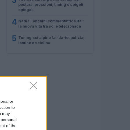
3
postura, pressioni, timing e spigoli
spiegati
4
Nadia Fanchini commentatrice Rai:
la nuova vita tra sci e telecronaca
5
Tuning sci alpino fai-da-te: pulizia,
lamine e sciolina
sonal or
ection to
ou may
 personal
out of the