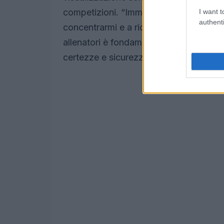
competizioni. “Immagino il mio percorso
I want t
authenti
concentrarmi e a ridurre l’ansia”. Inoltr
allenatori è fondamentale. Durante le g
certezze e sicurezza.