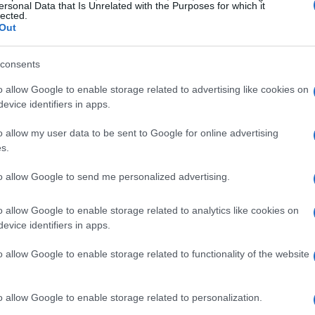
ersonal Data that Is Unrelated with the Purposes for which it
lected.
i e una costante presenza sul podio della
Out
l’emblema della nuova generazione di atleti
consents
o allow Google to enable storage related to advertising like cookies on
adi
evice identifiers in apps.
o allow my user data to be sent to Google for online advertising
alla prova anche i campioni più esperti. Per una
s.
pabile. Ogni gara diventa un evento in cui non
to allow Google to send me personalized advertising.
a anche contro le aspettative. “È un mix di
. “Sento il peso dei tifosi e della mia famiglia,
o allow Google to enable storage related to analytics like cookies on
ne in motivazione”.
evice identifiers in apps.
o allow Google to enable storage related to functionality of the website
ione
a a diverse strategie. La meditazione e la
o allow Google to enable storage related to personalization.
utilizza per mantenere la calma prima delle