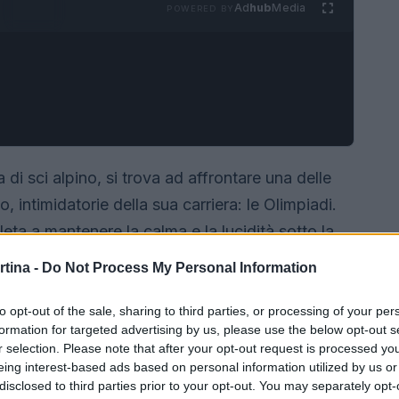
Ad
hub
Media
POWERED BY
i sci alpino, si trova ad affrontare una delle
, intimidatorie della sua carriera: le Olimpiadi.
eta a mantenere la calma e la lucidità sotto la
nde? Scopriamo insieme il suo approccio unico e
rtina -
Do Not Process My Personal Information
che nei momenti più critici.
to opt-out of the sale, sharing to third parties, or processing of your per
formation for targeted advertising by us, please use the below opt-out s
r selection. Please note that after your opt-out request is processed y
eing interest-based ads based on personal information utilized by us or
disclosed to third parties prior to your opt-out. You may separately opt-