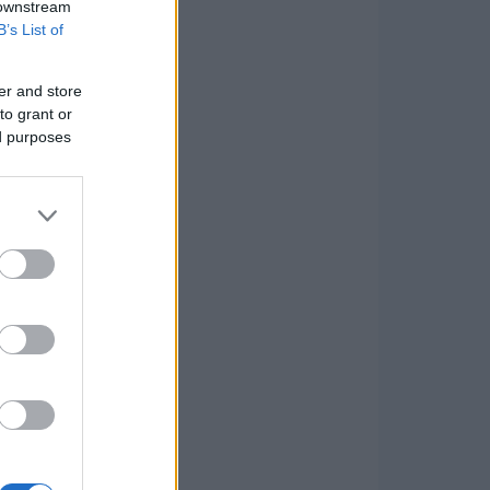
 downstream
B’s List of
er and store
to grant or
ed purposes