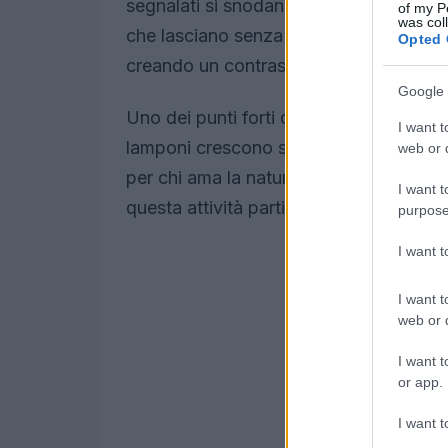
segnalati si snodano tra prati verdi e 
of my P
was col
che lasciano senza fiato. Le
cime del
Opted 
creando un contrasto spettacolare.
Google 
Uno dei punti forti di questa stagione è
I want t
lamponi crescono spontaneamente nei b
web or d
per chi ama la natura e i sapori genuini
I want t
questa attività particolarmente piacevo
purpose
I want 
I want t
web or d
I want t
or app.
I want t