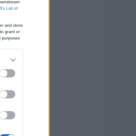
 downstream
B’s List of
er and store
to grant or
ed purposes