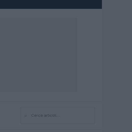
⌕
Cerca