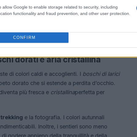
o allow Google to enable storage related to security, including
cation functionality and fraud prevention, and other user protection.
CONFIRM
hi dorati e aria cristallina
te di colori caldi e accoglienti. I
boschi di larici
ppeto dorato che si estende a perdita d’occhio.
 diventa più fresca e
cristallina
perfetta per
l
trekking
e la fotografia. I colori autunnali
ndimenticabili. Inoltre, i sentieri sono meno
o di godere appieno della tranquillità e della