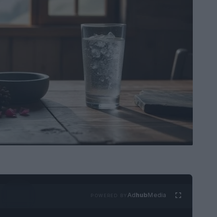
Ad
hub
Media
POWERED BY