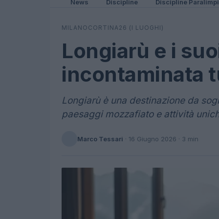
News
Discipline
Discipline Paralimp
MILANOCORTINA26 (I LUOGHI)
Longiarù e i suo
incontaminata t
Longiarù è una destinazione da sogn
paesaggi mozzafiato e attività unic
Marco Tessari
·
16 Giugno 2026
· 3 min