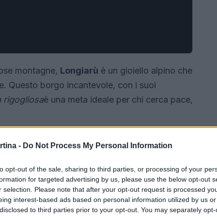
stose montagne,
Longiarù
è un gioiello alpino che
e. Questo borgo incantevole, con i suoi
 rigogliosa
è una meta ideale per chi cerca pace,
rtina -
Do Not Process My Personal Information
to opt-out of the sale, sharing to third parties, or processing of your per
formation for targeted advertising by us, please use the below opt-out s
r selection. Please note that after your opt-out request is processed y
eing interest-based ads based on personal information utilized by us or
disclosed to third parties prior to your opt-out. You may separately opt-