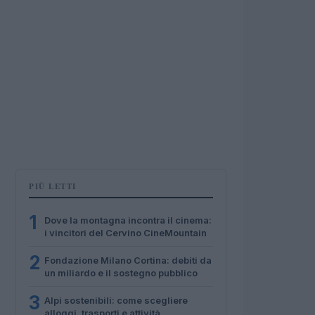
PIÙ LETTI
1
Dove la montagna incontra il cinema:
i vincitori del Cervino CineMountain
2
Fondazione Milano Cortina: debiti da
un miliardo e il sostegno pubblico
3
Alpi sostenibili: come scegliere
alloggi, trasporti e attività