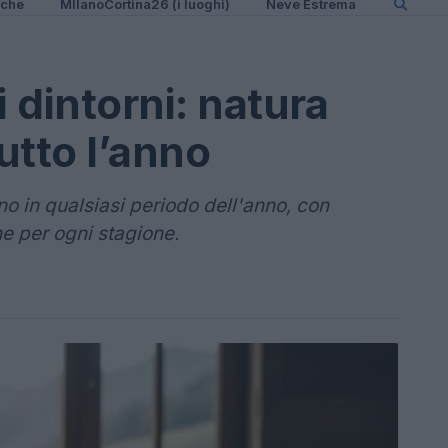
iche
MIlanoCortina26 (i luoghi)
Neve Estrema
i dintorni: natura
utto l’anno
o in qualsiasi periodo dell'anno, con
he per ogni stagione.