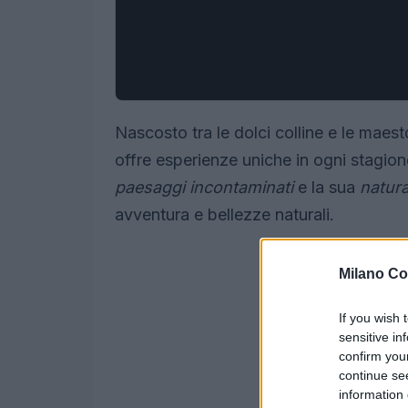
Nascosto tra le dolci colline e le mae
offre esperienze uniche in ogni stagion
paesaggi incontaminati
e la sua
natura
avventura e bellezze naturali.
Milano Co
If you wish 
sensitive in
confirm you
continue se
information 