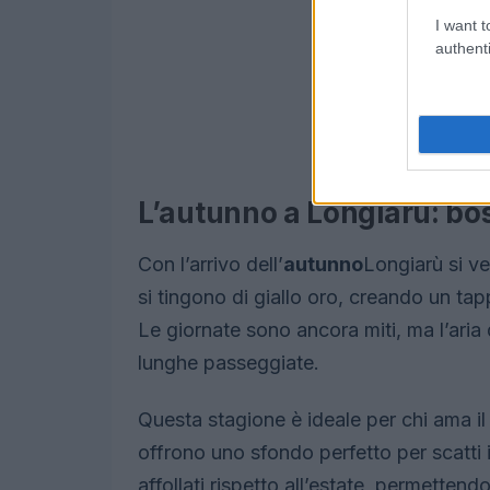
I want t
authenti
L’autunno a Longiarù: bosc
Con l’arrivo dell’
autunno
Longiarù si ves
si tingono di giallo oro, creando un ta
Le giornate sono ancora miti, ma l’aria
lunghe passeggiate.
Questa stagione è ideale per chi ama i
offrono uno sfondo perfetto per scatti i
affollati rispetto all’estate, permettend