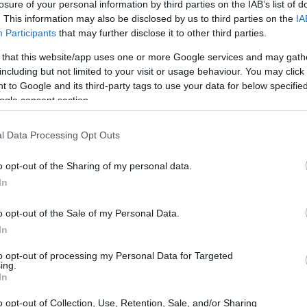
losure of your personal information by third parties on the IAB’s list of
. This information may also be disclosed by us to third parties on the
IA
Participants
that may further disclose it to other third parties.
 that this website/app uses one or more Google services and may gath
including but not limited to your visit or usage behaviour. You may click 
 to Google and its third-party tags to use your data for below specifi
ogle consent section.
l Data Processing Opt Outs
ni
, un amante della neve o semplicemente un
o opt-out of the Sharing of my personal data.
ngiarù ha qualcosa da offrire in ogni periodo
In
lie che questo luogo ha da offrire.
o opt-out of the Sale of my Personal Data.
In
rami mozzafiato e frutti di
to opt-out of processing my Personal Data for Targeted
ing.
In
in un
paradiso per gli escursionisti
. I sentieri ben
o opt-out of Collection, Use, Retention, Sale, and/or Sharing