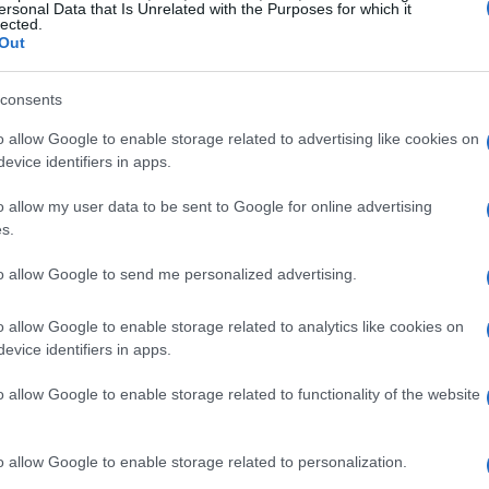
boschi lussureggianti, offrendo viste panoramiche
ersonal Data that Is Unrelated with the Purposes for which it
lected.
le montagne
si stagliano contro il cielo azzurro,
Out
consents
 la raccolta dei
frutti di bosco
. More, mirtilli e
o allow Google to enable storage related to advertising like cookies on
oschi circostanti, offrendo un’esperienza unica
evice identifiers in apps.
. Le giornate lunghe e il clima mite rendono
o allow my user data to be sent to Google for online advertising
le.
s.
to allow Google to send me personalized advertising.
o allow Google to enable storage related to analytics like cookies on
evice identifiers in apps.
o allow Google to enable storage related to functionality of the website
o allow Google to enable storage related to personalization.