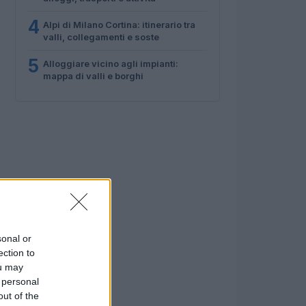
4
Alpi di Milano Cortina: itinerario tra
valli, collegamenti e soste
5
Alloggiare vicino agli impianti:
mappa di valli e borghi
sonal or
ection to
ou may
 personal
out of the