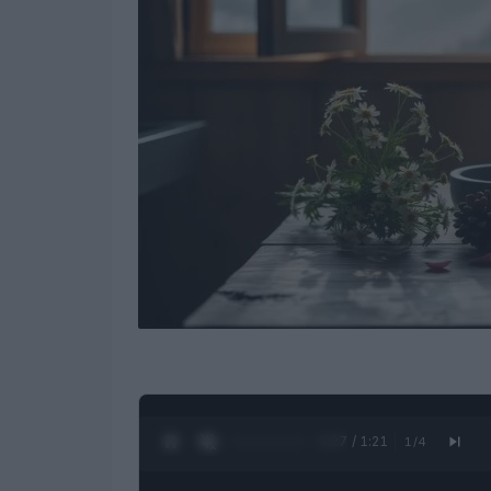
0:28 / 1:21
1
/
4