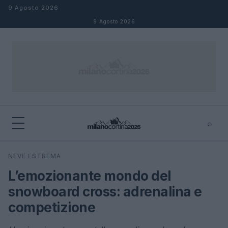
Salta al contenuto
9 Agosto 2026
9 Agosto 2026
⌕
×
⌕
NEVE ESTREMA
Cerca
L’emozionante mondo del
snowboard cross: adrenalina e
competizione