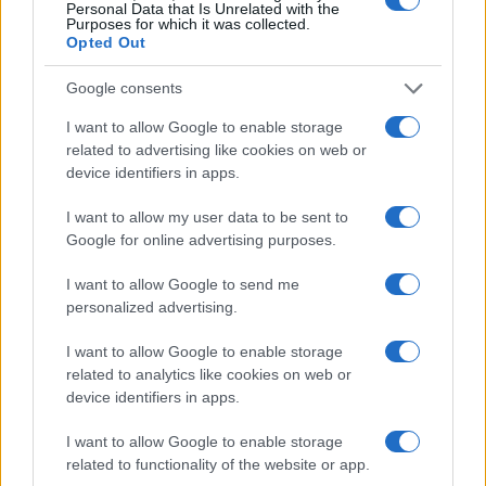
Personal Data that Is Unrelated with the
Purposes for which it was collected.
Opted Out
Google consents
I want to allow Google to enable storage
related to advertising like cookies on web or
Nuove combinazioni di carcasse e mescole per
device identifiers in apps.
pneumatici MTB Gravity di Continental
Camilla Bellini · 7 Ago 2026
I want to allow my user data to be sent to
Google for online advertising purposes.
NEVE ESTREMA
I want to allow Google to send me
personalized advertising.
I want to allow Google to enable storage
related to analytics like cookies on web or
device identifiers in apps.
I want to allow Google to enable storage
related to functionality of the website or app.