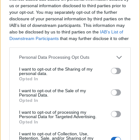
us or personal information disclosed to third parties prior to
your opt-out. You may separately opt-out of the further
disclosure of your personal information by third parties on the
IAB’s list of downstream participants. This information may
also be disclosed by us to third parties on the
IAB’s List of
Downstream Participants
that may further disclose it to other
third parties.
Please note that this website/app uses one or more Google
Personal Data Processing Opt Outs
services and may gather and store information including but
not limited to your visit or usage behaviour. You may click to
I want to opt-out of the Sharing of my
Valanghe: riconoscere i tipi, leggere i segnali e
personal data.
grant or deny consent to Google and its third-party tags to
ridurre il rischio
Opted In
use your data for below specified purposes in below Google
Beatrice Beretta · 8 Ago 2026
consent section.
I want to opt-out of the Sale of my
Personal Data.
NEVE ESTREMA
Opted In
I want to opt-out of processing my
Personal Data for Targeted Advertising.
Opted In
I want to opt-out of Collection, Use,
Retention, Sale, and/or Sharing of my