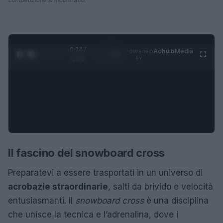
0:24 /
Ad
hub
Media
POWERED
1
/
4
1:21
BY
Il fascino del snowboard cross
Preparatevi a essere trasportati in un universo di
acrobazie straordinarie
, salti da brivido e velocità
entusiasmanti. Il
snowboard cross
è una disciplina
che unisce la tecnica e l’adrenalina, dove i