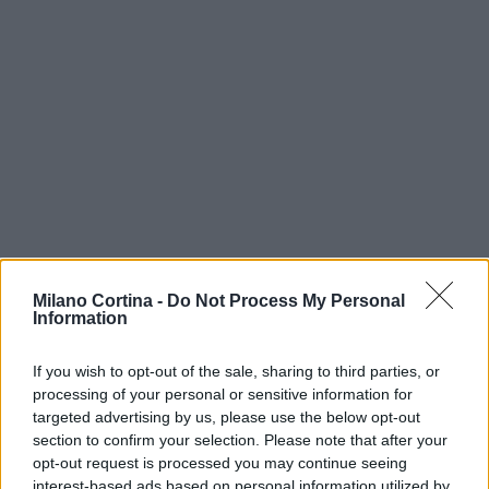
Milano Cortina -
Do Not Process My Personal
Information
If you wish to opt-out of the sale, sharing to third parties, or
Continua a leggere
processing of your personal or sensitive information for
targeted advertising by us, please use the below opt-out
NEVE ESTREMA
section to confirm your selection. Please note that after your
opt-out request is processed you may continue seeing
interest-based ads based on personal information utilized by