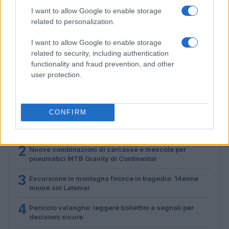
I want to allow Google to enable storage
related to personalization.
Escursione in montagna finisce in tragedia: 14enne
muore sul Latemar
I want to allow Google to enable storage
related to security, including authentication
Marco Tessari · 6 Ago 2026
functionality and fraud prevention, and other
user protection.
PIÙ LETTI
CONFIRM
1
Valanghe: riconoscere i tipi, leggere i segnali e ridurre
il rischio
2
Nuove combinazioni di carcasse e mescole per
pneumatici MTB Gravity di Continental
3
Escursione in montagna finisce in tragedia: 14enne
muore sul Latemar
4
Pericolo valanghe: leggere bollettini e segnali per
decisioni sicure