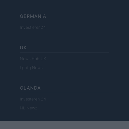
GERMANIA
Investieren24
UK
News Hub UK
Lgbtq News
OLANDA
Investeren 24
NL Newz