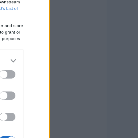
 downstream
B’s List of
er and store
to grant or
ed purposes