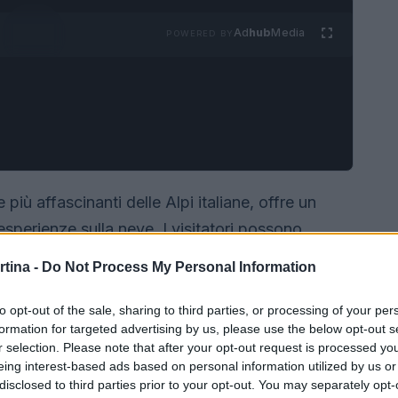
Ad
hub
Media
POWERED BY
 più affascinanti delle Alpi italiane, offre un
sperienze sulla neve. I visitatori possono
incipianti desiderosi di apprendere, esperti in
rtina -
Do Not Process My Personal Information
no far divertire i propri figli.
to opt-out of the sale, sharing to third parties, or processing of your per
formation for targeted advertising by us, please use the below opt-out s
r selection. Please note that after your opt-out request is processed y
eing interest-based ads based on personal information utilized by us or
disclosed to third parties prior to your opt-out. You may separately opt-