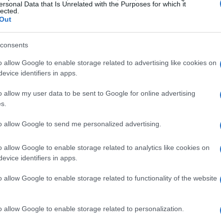
ersonal Data that Is Unrelated with the Purposes for which it
lected.
Out
consents
za più sociale, è disponibile un
corso di
o allow Google to enable storage related to advertising like cookies on
evice identifiers in apps.
:00. Questa attività consente di incontrare altri
idere momenti di svago. Inoltre, per i giovani
o allow my user data to be sent to Google for online advertising
visti programmi avanzati volti a sviluppare le
s.
de.
to allow Google to send me personalized advertising.
o allow Google to enable storage related to analytics like cookies on
evice identifiers in apps.
r i bambini, rivolto agli studenti delle
o allow Google to enable storage related to functionality of the website
rofe, con tariffe vantaggiose. Il programma
 necessarie per l’iscrizione sono disponibili sul
o allow Google to enable storage related to personalization.