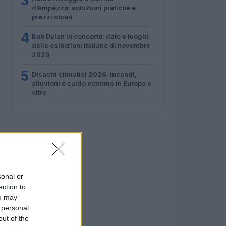
3
d’Ampezzo: soluzioni pratiche e
prezzi chiari
4
Bob Dylan in concerto: date e luoghi
delle esibizioni italiane di novembre
2026
5
Disastri climatici 2026: incendi,
alluvioni e caldo estremo in Europa e
oltre
sonal or
ection to
ou may
 personal
out of the