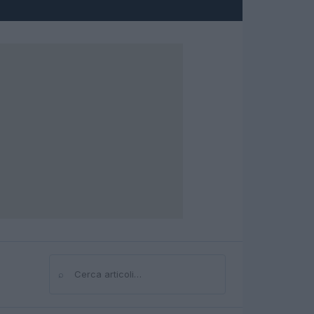
⌕
Cerca