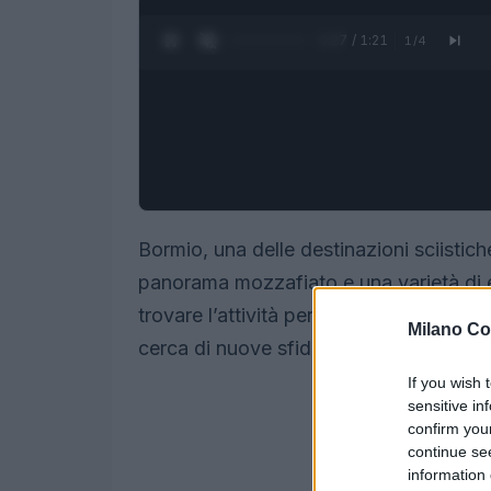
0:28 / 1:21
1
/
4
Bormio, una delle destinazioni sciistiche
panorama mozzafiato e una varietà di e
trovare l’attività perfetta, siano essi pr
Milano Co
cerca di nuove sfide o genitori che voglio
If you wish 
sensitive in
confirm you
continue se
information 