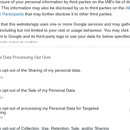
losure of your personal information by third parties on the IAB’s list of
. This information may also be disclosed by us to third parties on the
IA
Participants
that may further disclose it to other third parties.
 that this website/app uses one or more Google services and may gath
including but not limited to your visit or usage behaviour. You may click 
 to Google and its third-party tags to use your data for below specifi
ogle consent section.
l Data Processing Opt Outs
o opt-out of the Sharing of my personal data.
In
o
o opt-out of the Sale of my Personal Data.
In
ta nell’offrire
corsi di sci
personalizzati, che si
to opt-out of processing my Personal Data for Targeted
uttori dedicati, l’apprendimento diventa un
ing.
In
isponibile un corso molto richiesto che si
1:00 alle 16:00, con la possibilità di pranzare nel
o opt-out of Collection, Use, Retention, Sale, and/or Sharing