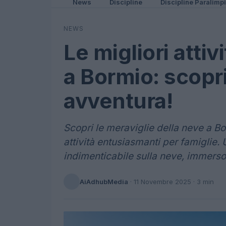
News
Discipline
Discipline Paralimp
NEWS
Le migliori attiv
a Bormio: scopri
avventura!
Scopri le meraviglie della neve a Borm
attività entusiasmanti per famiglie. 
indimenticabile sulla neve, immerso 
AiAdhubMedia
·
11 Novembre 2025
· 3 min