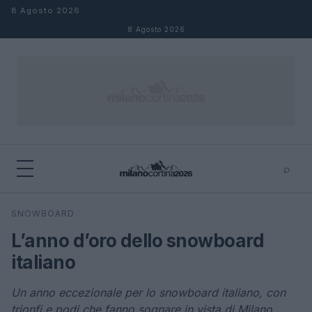
Salta al contenuto
8 Agosto 2026
8 Agosto 2026
⌕
×
⌕
SNOWBOARD
Cerca
L’anno d’oro dello snowboard
italiano
Un anno eccezionale per lo snowboard italiano, con
trionfi e podi che fanno sognare in vista di Milano