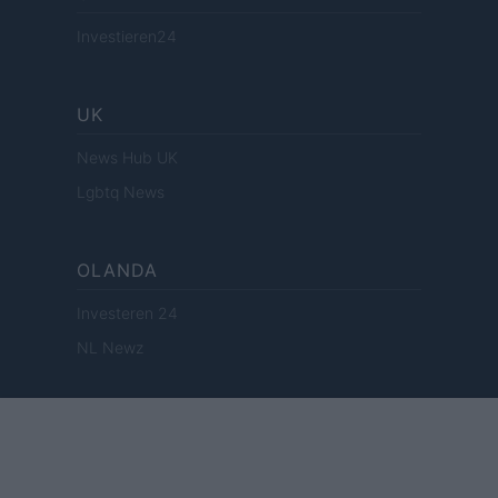
Investieren24
UK
News Hub UK
Lgbtq News
OLANDA
Investeren 24
NL Newz