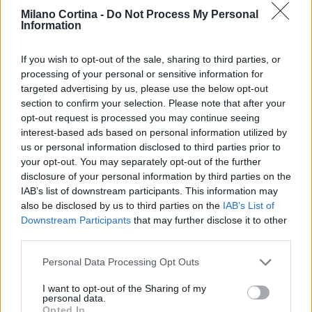
spettacolo. Non perdere l’occasione di assistere a
Milano Cortina -
Do Not Process My Personal
Information
questo straordinario evento! Iscriviti per ricevere
aggiornamenti sui biglietti e sulle ultime notizie
If you wish to opt-out of the sale, sharing to third parties, or
riguardanti le squadre olimpiche e gli atleti in gara!
processing of your personal or sensitive information for
targeted advertising by us, please use the below opt-out
section to confirm your selection. Please note that after your
opt-out request is processed you may continue seeing
AUTORE
interest-based ads based on personal information utilized by
AiAdhubMedia
us or personal information disclosed to third parties prior to
your opt-out. You may separately opt-out of the further
disclosure of your personal information by third parties on the
IAB’s list of downstream participants. This information may
also be disclosed by us to third parties on the
IAB’s List of
Downstream Participants
that may further disclose it to other
third parties.
Please note that this website/app uses one or more Google
Personal Data Processing Opt Outs
services and may gather and store information including but
not limited to your visit or usage behaviour. You may click to
I want to opt-out of the Sharing of my
personal data.
grant or deny consent to Google and its third-party tags to
Opted In