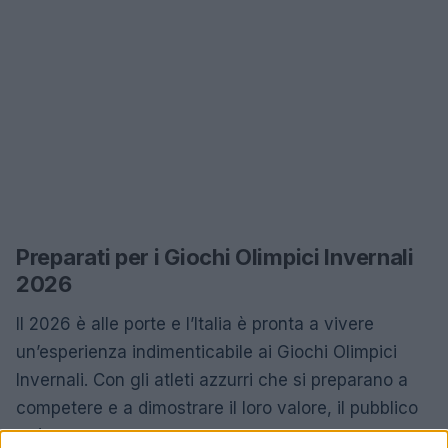
Preparati per i Giochi Olimpici Invernali
2026
Il 2026 è alle porte e l’Italia è pronta a vivere
un’esperienza indimenticabile ai Giochi Olimpici
Invernali. Con gli atleti azzurri che si preparano a
competere e a dimostrare il loro valore, il pubblico
può aspettarsi momenti di grande emozione e