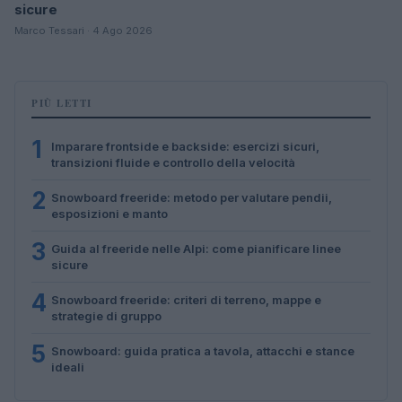
sicure
Marco Tessari · 4 Ago 2026
PIÙ LETTI
1
Imparare frontside e backside: esercizi sicuri,
transizioni fluide e controllo della velocità
2
Snowboard freeride: metodo per valutare pendii,
esposizioni e manto
3
Guida al freeride nelle Alpi: come pianificare linee
sicure
4
Snowboard freeride: criteri di terreno, mappe e
strategie di gruppo
5
Snowboard: guida pratica a tavola, attacchi e stance
ideali