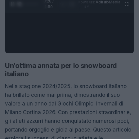
0:29 /
Ad
hub
Media
POWERED
1
/
4
1:50
BY
Un’ottima annata per lo snowboard
italiano
Nella stagione 2024/2025, lo snowboard italiano
ha brillato come mai prima, dimostrando il suo
valore a un anno dai Giochi Olimpici Invernali di
Milano Cortina 2026. Con prestazioni straordinarie,
gli atleti azzurri hanno conquistato numerosi podi,
portando orgoglio e gioia al paese. Questo articolo
esplora i successi di ciascun atleta e le