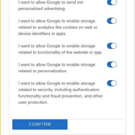
I want to allow Google to send me
personalized advertising.
I want to allow Google to enable storage
related to analytics like cookies on web or
device identifiers in apps.
I want to allow Google to enable storage
Imparare frontside e backside: esercizi sicuri,
related to functionality of the website or app.
transizioni fluide e controllo della velocità
Beatrice Beretta · 5 Ago 2026
I want to allow Google to enable storage
related to personalization.
SNOWBOARD
I want to allow Google to enable storage
related to security, including authentication
functionality and fraud prevention, and other
user protection.
CONFIRM