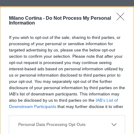
Milano Cortina -
Do Not Process My Personal
Information
If you wish to opt-out of the sale, sharing to third parties, or
processing of your personal or sensitive information for
targeted advertising by us, please use the below opt-out
section to confirm your selection. Please note that after your
opt-out request is processed you may continue seeing
interest-based ads based on personal information utilized by
us or personal information disclosed to third parties prior to
your opt-out. You may separately opt-out of the further
disclosure of your personal information by third parties on the
IAB’s list of downstream participants. This information may
also be disclosed by us to third parties on the
IAB’s List of
Downstream Participants
that may further disclose it to other
Continua a leggere
third parties.
Please note that this website/app uses one or more Google
Personal Data Processing Opt Outs
MILANOCORTINA26 (I LUOGHI)
services and may gather and store information including but