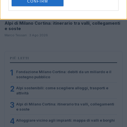
CONFIRM
Alpi di Milano Cortina: itinerario tra valli, collegamenti
e soste
Marco Tessari · 3 Ago 2026
PIÙ LETTI
1
Fondazione Milano Cortina: debiti da un miliardo e il
sostegno pubblico
2
Alpi sostenibili: come scegliere alloggi, trasporti e
attività
3
Alpi di Milano Cortina: itinerario tra valli, collegamenti
e soste
4
Alloggiare vicino agli impianti: mappa di valli e borghi