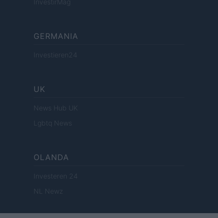
InvestirMag
GERMANIA
Investieren24
UK
News Hub UK
Lgbtq News
OLANDA
Investeren 24
NL Newz