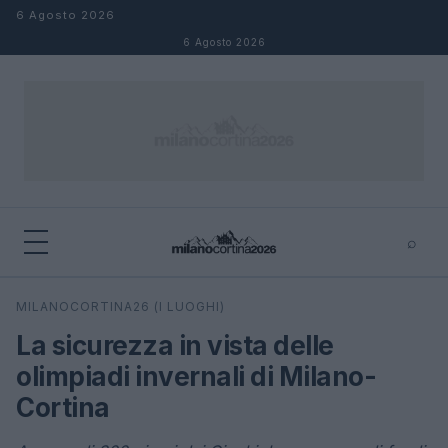
Salta al contenuto
6 Agosto 2026
6 Agosto 2026
⌕
×
⌕
MILANOCORTINA26 (I LUOGHI)
Cerca
La sicurezza in vista delle
olimpiadi invernali di Milano-
Cortina