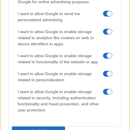
Google for online advertising purposes.
I want to allow Google to send me
personalized advertising.
I want to allow Google to enable storage
related to analytics like cookies on web or
device identifiers in apps.
Alpi sostenibili: come scegliere alloggi, trasporti e
attività
I want to allow Google to enable storage
Marco Tessari · 3 Ago 2026
related to functionality of the website or app.
MILANOCORTINA26 (I LUOGHI)
I want to allow Google to enable storage
related to personalization.
I want to allow Google to enable storage
related to security, including authentication
functionality and fraud prevention, and other
user protection.