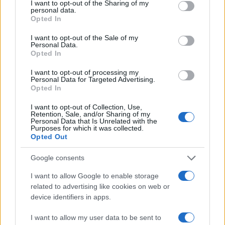
not limited to your visit or usage behaviour. You may click to
I want to opt-out of the Sharing of my
personal data.
grant or deny consent to Google and its third-party tags to
Opted In
use your data for below specified purposes in below Google
consent section.
I want to opt-out of the Sale of my
Personal Data.
Opted In
I want to opt-out of processing my
Personal Data for Targeted Advertising.
Opted In
I want to opt-out of Collection, Use,
Retention, Sale, and/or Sharing of my
Personal Data that Is Unrelated with the
Fondazione Milano Cortina: debiti da un miliardo e il
Purposes for which it was collected.
sostegno pubblico
Opted Out
Marco Tessari · 5 Ago 2026
Google consents
MILANOCORTINA26 (I LUOGHI)
I want to allow Google to enable storage
related to advertising like cookies on web or
device identifiers in apps.
I want to allow my user data to be sent to