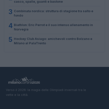
casco, spalle, guanti e bastone
3
Combinata nordica: struttura di stagione tra salto e
fondo
4
Biathlon: Eric Perrot e il suo intenso allenamento in
Norvegia
5
Hockey Club Asiago: amichevoli contro Bolzano e
Milano al PalaTrento
Verso il 2026: la magia delle Olimpiadi invernali tra le
vette e la città.