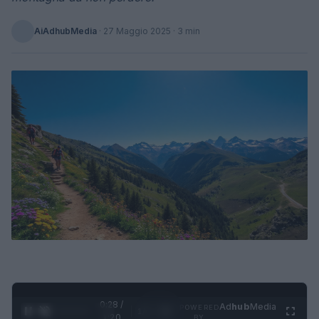
AiAdhubMedia
·
27 Maggio 2025
· 3 min
0:28 /
Ad
hub
Media
POWERED
1
/
4
1:20
BY