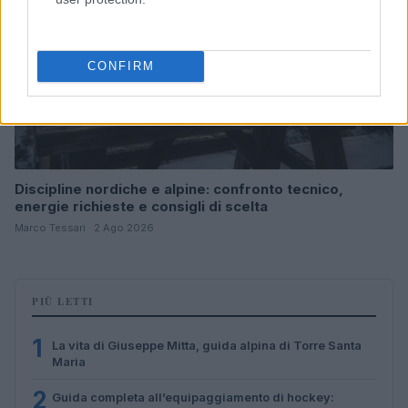
CONFIRM
Discipline nordiche e alpine: confronto tecnico,
energie richieste e consigli di scelta
Marco Tessari · 2 Ago 2026
PIÙ LETTI
1
La vita di Giuseppe Mitta, guida alpina di Torre Santa
Maria
2
Guida completa all’equipaggiamento di hockey: