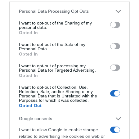
Please note that this website/app uses one or more Google
Personal Data Processing Opt Outs
Continua a leggere
services and may gather and store information including but
not limited to your visit or usage behaviour. You may click to
I want to opt-out of the Sharing of my
personal data.
grant or deny consent to Google and its third-party tags to
DISCIPLINE
Opted In
use your data for below specified purposes in below Google
consent section.
I want to opt-out of the Sale of my
Personal Data.
Opted In
I want to opt-out of processing my
Personal Data for Targeted Advertising.
Opted In
I want to opt-out of Collection, Use,
Retention, Sale, and/or Sharing of my
Personal Data that Is Unrelated with the
Purposes for which it was collected.
Opted Out
Addio ad Alessio Gontier, l’uomo che ha rivoluzionato
Google consents
il biathlon in Valle d’Aosta
Marco Tessari · 5 Ago 2026
I want to allow Google to enable storage
related to advertising like cookies on web or