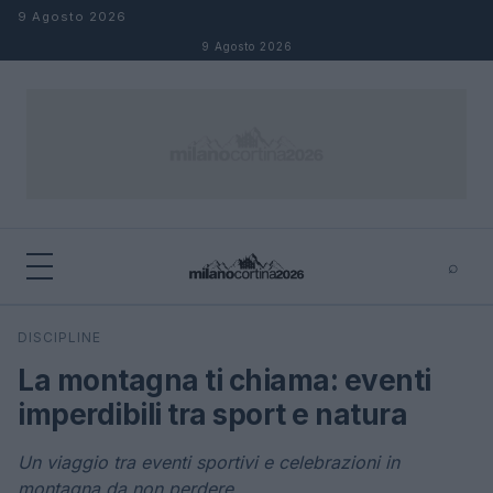
Salta al contenuto
9 Agosto 2026
9 Agosto 2026
⌕
×
⌕
DISCIPLINE
Cerca
La montagna ti chiama: eventi
imperdibili tra sport e natura
Un viaggio tra eventi sportivi e celebrazioni in
montagna da non perdere.