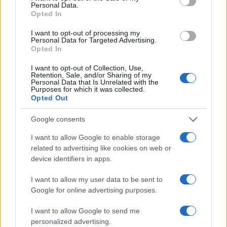
Personal Data.
Opted In
I want to opt-out of processing my
Pianificare gite di sci alpinismo: mappe, ARTVA e
Personal Data for Targeted Advertising.
Opted In
scelta dei pendii
Alessandro Tassinari · 8 Ago 2026
I want to opt-out of Collection, Use,
Retention, Sale, and/or Sharing of my
Personal Data that Is Unrelated with the
SCI ALPINISMO
Purposes for which it was collected.
Opted Out
Google consents
I want to allow Google to enable storage
related to advertising like cookies on web or
device identifiers in apps.
I want to allow my user data to be sent to
Google for online advertising purposes.
I want to allow Google to send me
personalized advertising.
Come pianificare gite di sci alpinismo leggendo il