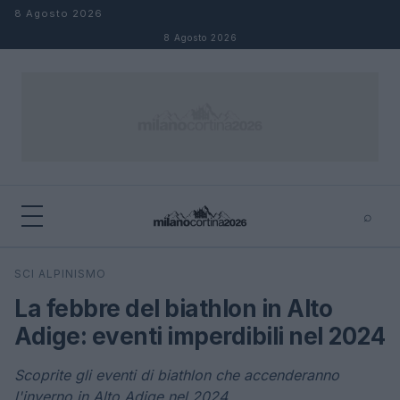
Salta al contenuto
8 Agosto 2026
8 Agosto 2026
⌕
×
⌕
SCI ALPINISMO
Cerca
La febbre del biathlon in Alto
Adige: eventi imperdibili nel 2024
Scoprite gli eventi di biathlon che accenderanno
l'inverno in Alto Adige nel 2024.