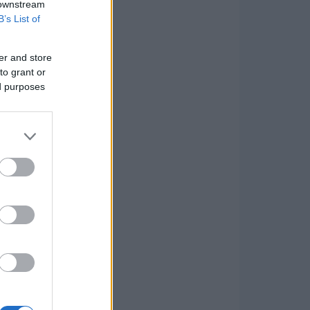
 downstream
B’s List of
er and store
to grant or
ed purposes