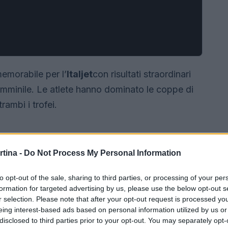
emorabile per l’
Italjet
con risultati straordinari
femminile. Le atlete hanno dominato le coppe di
ambi i trofei.
rtina -
Do Not Process My Personal Information
to opt-out of the sale, sharing to third parties, or processing of your per
formation for targeted advertising by us, please use the below opt-out s
r selection. Please note that after your opt-out request is processed y
eing interest-based ads based on personal information utilized by us or
disclosed to third parties prior to your opt-out. You may separately opt-