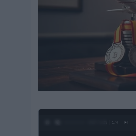
0:28 / 1:23
1
/
4