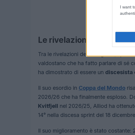
I want t
authenti
Le rivelazioni della stag
Tra le rivelazioni della stagione, spicc
valdostano che ha fatto parlare di sé co
ha dimostrato di essere un
discesista
Il suo esordio in
Coppa del Mondo
ris
2026/26 che ha finalmente esploso. Do
Kvitfjell
nel 2026/25, Alliod ha ottenut
14° nella discesa sprint del 18 dicembr
Il suo miglioramento è stato costante: 