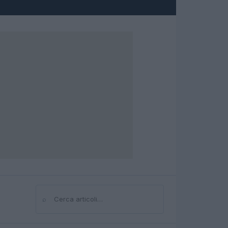
⌕
Cerca