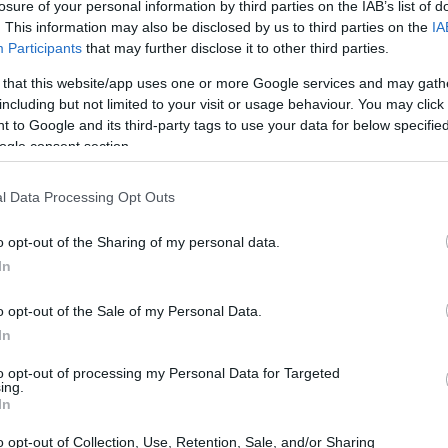
losure of your personal information by third parties on the IAB’s list of
. This information may also be disclosed by us to third parties on the
IA
Participants
that may further disclose it to other third parties.
 that this website/app uses one or more Google services and may gath
including but not limited to your visit or usage behaviour. You may click 
 to Google and its third-party tags to use your data for below specifi
ogle consent section.
quadra maschile con grande successo,
l Data Processing Opt Outs
un avvio incerto in America, gli azzurri hanno
o opt-out of the Sharing of my personal data.
n Europa.
In
chi Olimpici
o opt-out of the Sale of my Personal Data.
In
ato tre podi consecutivi con
Dominik
to opt-out of processing my Personal Data for Targeted
ing.
A gennaio, i risultati sono stati costanti e di alto
In
uper-g
a
Wengen
e in
discesa
nella
o opt-out of Collection, Use, Retention, Sale, and/or Sharing