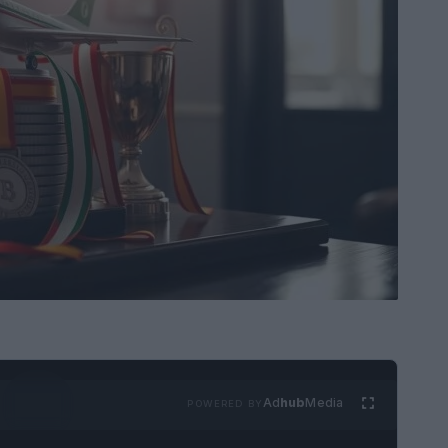
Ad
hub
Media
POWERED BY