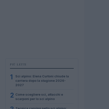
PIÙ LETTI
1
Sci alpino: Elena Curtoni chiude la
carriera dopo la stagione 2026-
2027
2
Come scegliere sci, attacchi e
scarponi per lo sci alpino
Tecnica carving nello sci alpino: