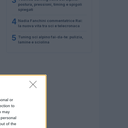
3
postura, pressioni, timing e spigoli
spiegati
4
Nadia Fanchini commentatrice Rai:
la nuova vita tra sci e telecronaca
5
Tuning sci alpino fai-da-te: pulizia,
lamine e sciolina
sonal or
ection to
ou may
 personal
out of the