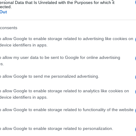
ersonal Data that Is Unrelated with the Purposes for which it
lected.
Out
to a casa un
argento
e un
bronzo
con
Franzoni
aria doppietta tricolore. Nel finale di
consents
uccesso, consolidando le ambizioni per la
o allow Google to enable storage related to advertising like cookies on
evice identifiers in apps.
o allow my user data to be sent to Google for online advertising
s.
to allow Google to send me personalized advertising.
o allow Google to enable storage related to analytics like cookies on
evice identifiers in apps.
o allow Google to enable storage related to functionality of the website
o allow Google to enable storage related to personalization.