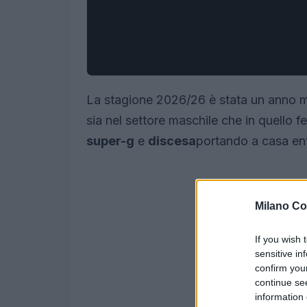
La stagione 2026/26 è stata un anno m
sia nel settore maschile che in quello 
super-g
e
discesa
portando a casa entr
Milano Co
If you wish 
sensitive in
confirm you
continue se
information 