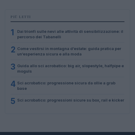
PIÙ LETTI
1
Dai trionfi sulle nevi alle attività di sensibilizzazione: il
percorso dei Tabanelli
2
Come vestirsi in montagna d’estate: guida pratica per
un’esperienza sicura e alla moda
3
Guida allo sci acrobatico: big air, slopestyle, halfpipe e
moguls
4
Sci acrobatico: progressione sicura da ollie a grab
base
5
Sci acrobatico: progressioni sicure su box, rail e kicker