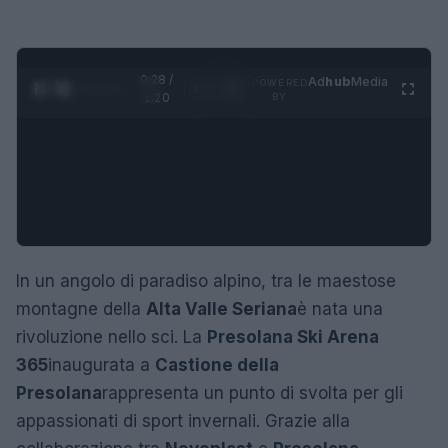
0:28 /
Ad
hub
Media
POWERED
1
/
4
1:20
BY
In un angolo di paradiso alpino, tra le maestose
montagne della
Alta Valle Seriana
è nata una
rivoluzione nello sci. La
Presolana Ski Arena
365
inaugurata a
Castione della
Presolana
rappresenta un punto di svolta per gli
appassionati di sport invernali. Grazie alla