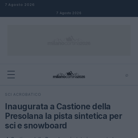
Salta al contenuto
7 Agosto 2026
7 Agosto 2026
⌕
×
⌕
SCI ACROBATICO
Cerca
Inaugurata a Castione della
Presolana la pista sintetica per
sci e snowboard