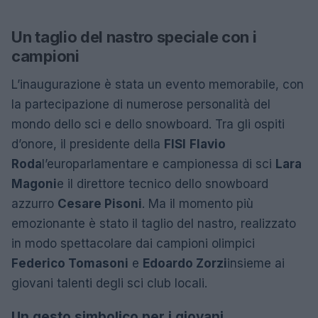
Un taglio del nastro speciale con i
campioni
L’inaugurazione è stata un evento memorabile, con
la partecipazione di numerose personalità del
mondo dello sci e dello snowboard. Tra gli ospiti
d’onore, il presidente della
FISI
Flavio
Roda
l’europarlamentare e campionessa di sci
Lara
Magoni
e il direttore tecnico dello snowboard
azzurro
Cesare Pisoni
. Ma il momento più
emozionante è stato il taglio del nastro, realizzato
in modo spettacolare dai campioni olimpici
Federico Tomasoni
e
Edoardo Zorzi
insieme ai
giovani talenti degli sci club locali.
Un gesto simbolico per i giovani