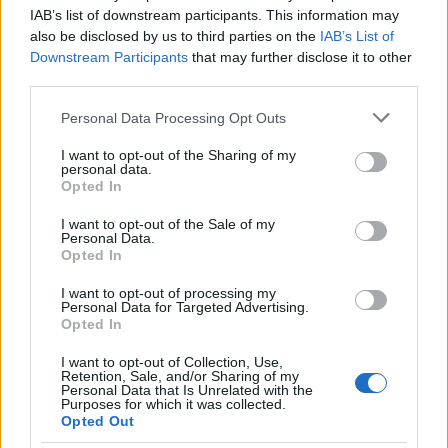
IAB’s list of downstream participants. This information may
also be disclosed by us to third parties on the
IAB’s List of
Downstream Participants
that may further disclose it to other
third parties.
Please note that this website/app uses one or more Google
Personal Data Processing Opt Outs
services and may gather and store information including but
not limited to your visit or usage behaviour. You may click to
I want to opt-out of the Sharing of my
personal data.
grant or deny consent to Google and its third-party tags to
Opted In
use your data for below specified purposes in below Google
Continua a leggere
consent section.
I want to opt-out of the Sale of my
Personal Data.
Opted In
SCI ACROBATICO
I want to opt-out of processing my
Personal Data for Targeted Advertising.
Opted In
I want to opt-out of Collection, Use,
Retention, Sale, and/or Sharing of my
Personal Data that Is Unrelated with the
Purposes for which it was collected.
Opted Out