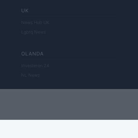
UK
News Hub UK
Lgbtq News
OLANDA
Investeren 24
NL Newz