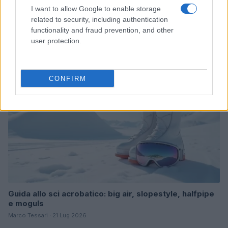
Come vestirsi in montagna d’estate: guida pratica per
I want to allow Google to enable storage
un’esperienza sicura e alla moda
related to security, including authentication
Marco Tessari · 26 Lug 2026
functionality and fraud prevention, and other
user protection.
SCI ACROBATICO
CONFIRM
Guida allo sci acrobatico: big air, slopestyle, halfpipe
e moguls
Marco Tessari · 21 Lug 2026