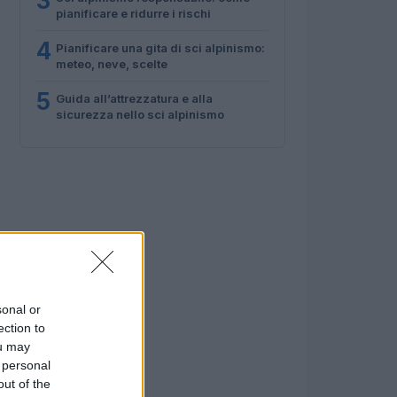
3
pianificare e ridurre i rischi
4
Pianificare una gita di sci alpinismo:
meteo, neve, scelte
5
Guida all’attrezzatura e alla
sicurezza nello sci alpinismo
sonal or
ection to
ou may
 personal
out of the