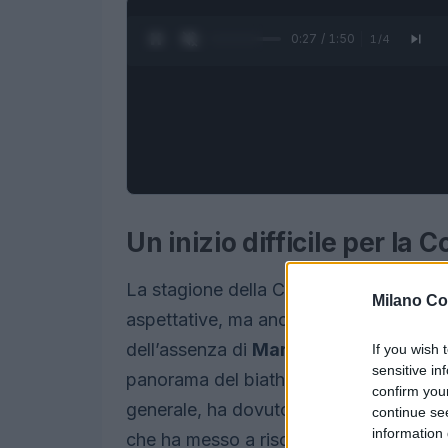
0:28 / 1:50
1
/
4
Un inizio difficile per la
La stagione della Coppa del Mondo di b
Milano Co
aspettative, ma anche con una serie di i
dell’assenza di
Markéta Davidová
per
If you wish 
sensitive in
panorama del biathlon. La ventisettenne
confirm you
generale, ha dovuto rinunciare a causa
continue se
information 
che ha messo a rischio le sue ambizioni