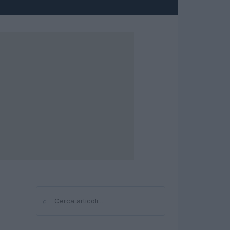
⌕
Cerca