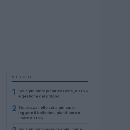
PIÙ LETTI
1
Sci alpinismo: pianificazione, ARTVA
e gestione del gruppo
2
Sicurezza nello sci alpinismo:
leggere il bollettino, pianificare e
usare ARTVA
Sci alpinismo responsabile: come