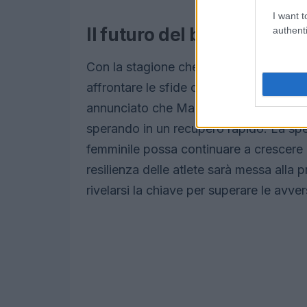
I want t
Il futuro del biathlon fem
authenti
Con la stagione che prosegue, è fondame
affrontare le sfide con determinazione
annunciato che Markéta tornerà a casa p
sperando in un recupero rapido. La sper
femminile possa continuare a crescere 
resilienza delle atlete sarà messa alla
rivelarsi la chiave per superare le avver