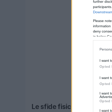
further disc
participants
Downstream 
Please note
information 
deny consent
in below Go
Persona
I want t
Opted 
I want t
Opted 
I want 
Advertis
Opted 
Le sfide fisiche delle atle
I want t