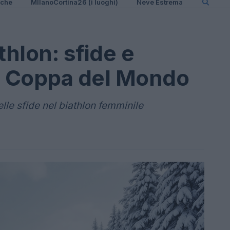
iche
MIlanoCortina26 (i luoghi)
Neve Estrema
thlon: sfide e
la Coppa del Mondo
elle sfide nel biathlon femminile