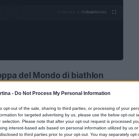
Ad
hub
Media
POWERED BY
 Coppa del Mondo di biathlon
iathlon femminile è iniziata con molte
rtina -
Do Not Process My Personal Information
mprevisti che hanno colpito le atlete. La notizia
 la tappa di Le Grand Bornand ha scosso il
to opt-out of the sale, sharing to third parties, or processing of your per
formation for targeted advertising by us, please use the below opt-out s
 ceca, attualmente quarta in classifica
r selection. Please note that after your opt-out request is processed y
 di un persistente mal di schiena, un problema
eing interest-based ads based on personal information utilized by us or
disclosed to third parties prior to your opt-out. You may separately opt-
 per la stagione.