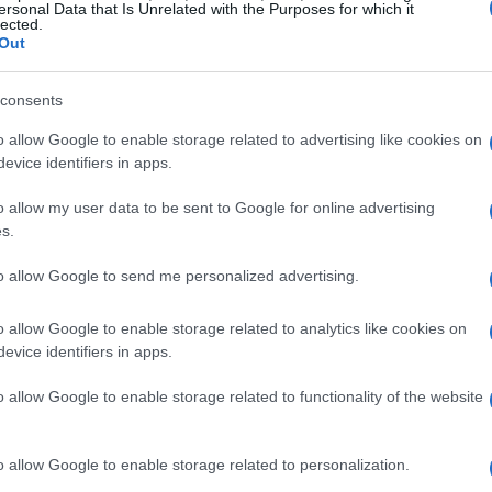
ersonal Data that Is Unrelated with the Purposes for which it
lected.
tek
, ha dichiarato che Markéta ha lamentato forti
Out
ina. Nonostante gli sforzi del team medico e dei
cipare è stata inevitabile. Questo episodio
consents
e devono affrontare in uno sport così impegnativo
o allow Google to enable storage related to advertising like cookies on
di sci di fondo e tiro a segno richiede non solo
evice identifiers in apps.
ne fisica impeccabile.
o allow my user data to be sent to Google for online advertising
s.
to allow Google to send me personalized advertising.
o isolato. La Coppa del Mondo femminile
o allow Google to enable storage related to analytics like cookies on
fortuni e assenze significative. Dopo la rinuncia
evice identifiers in apps.
, si sono aggiunte le assenze di
Ingrid
o allow Google to enable storage related to functionality of the website
rg
. Queste defezioni hanno ridotto il numero
o un vuoto che potrebbe influenzare non solo le
o allow Google to enable storage related to personalization.
 per questo sport.