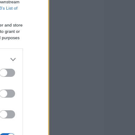
 downstream
B’s List of
er and store
to grant or
ed purposes