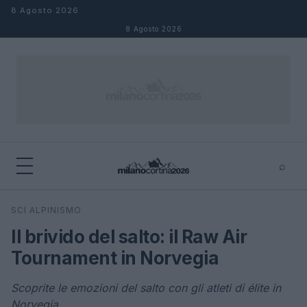
Salta al contenuto
8 Agosto 2026
8 Agosto 2026
⌕
×
⌕
SCI ALPINISMO
Cerca
Il brivido del salto: il Raw Air
Tournament in Norvegia
Scoprite le emozioni del salto con gli atleti di élite in
Norvegia.