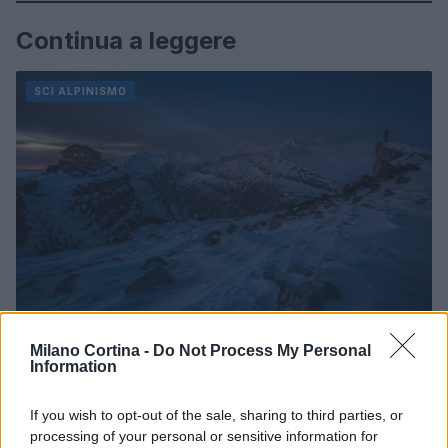
Continua a leggere
SCI ALPINISMO
Milano Cortina -
Do Not Process My Personal
Information
Pianificare gite di sci alpinismo: mappe, ARTVA e
scelta dei pendii
Alessandro Tassinari · 8 Ago 2026
If you wish to opt-out of the sale, sharing to third parties, or
processing of your personal or sensitive information for