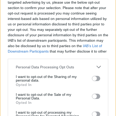
targeted advertising by us, please use the below opt-out
SCI ALPINISMO
section to confirm your selection. Please note that after your
opt-out request is processed you may continue seeing
interest-based ads based on personal information utilized by
us or personal information disclosed to third parties prior to
your opt-out. You may separately opt-out of the further
disclosure of your personal information by third parties on the
IAB’s list of downstream participants. This information may
also be disclosed by us to third parties on the
IAB’s List of
Downstream Participants
that may further disclose it to other
third parties.
Please note that this website/app uses one or more Google
Personal Data Processing Opt Outs
services and may gather and store information including but
Come pianificare gite di sci alpinismo leggendo il
not limited to your visit or usage behaviour. You may click to
I want to opt-out of the Sharing of my
bollettino
personal data.
grant or deny consent to Google and its third-party tags to
Opted In
Marco Tessari · 7 Ago 2026
use your data for below specified purposes in below Google
consent section.
I want to opt-out of the Sale of my
SCI ALPINISMO
Personal Data.
Opted In
I want to opt-out of processing my