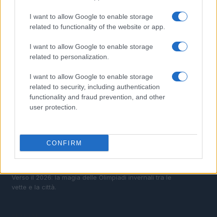
bollettino
I want to allow Google to enable storage
3
Sci alpinismo: pianificazione, ARTVA e gestione del
related to functionality of the website or app.
gruppo
4
I want to allow Google to enable storage
Sicurezza nello sci alpinismo: leggere il bollettino,
pianificare e usare ARTVA
related to personalization.
5
Sci alpinismo responsabile: come pianificare e ridurre
I want to allow Google to enable storage
i rischi
related to security, including authentication
functionality and fraud prevention, and other
user protection.
CONFIRM
Verso il 2026: la magia delle Olimpiadi invernali tra le
vette e la città.
SEZIONI