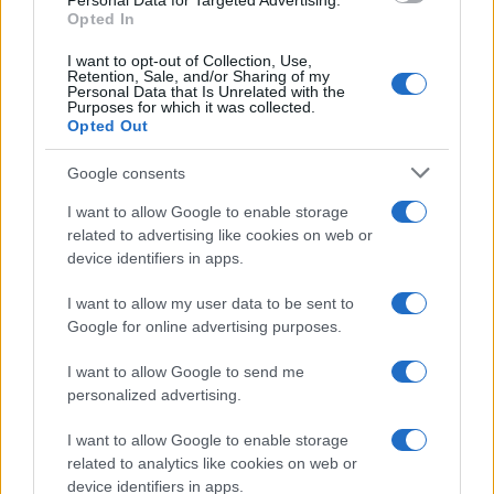
Personal Data for Targeted Advertising.
Opted In
I want to opt-out of Collection, Use,
Retention, Sale, and/or Sharing of my
Personal Data that Is Unrelated with the
Purposes for which it was collected.
Opted Out
Google consents
I want to allow Google to enable storage
Sci alpinismo: pianificazione, ARTVA e gestione del
related to advertising like cookies on web or
gruppo
device identifiers in apps.
Marco Tessari · 29 Lug 2026
I want to allow my user data to be sent to
Google for online advertising purposes.
PIÙ LETTI
I want to allow Google to send me
personalized advertising.
1
Pianificare gite di sci alpinismo: mappe, ARTVA e
scelta dei pendii
I want to allow Google to enable storage
related to analytics like cookies on web or
2
Come pianificare gite di sci alpinismo leggendo il
device identifiers in apps.