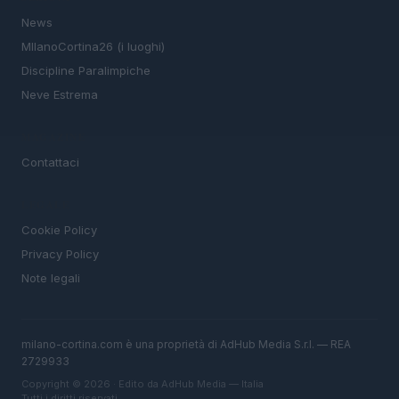
News
MIlanoCortina26 (i luoghi)
Discipline Paralimpiche
Neve Estrema
MAGAZINE
Contattaci
LEGALE
Cookie Policy
Privacy Policy
Note legali
milano-cortina.com è una proprietà di AdHub Media S.r.l. — REA
2729933
Copyright © 2026 · Edito da AdHub Media — Italia
Tutti i diritti riservati